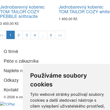
Jednobarevný koberec
Jednobarevný koberec
TOM TAILOR COZY
TOM TAILOR COZY white
PEBBLE anthracite
1 400,00 Kč
3 400,00 Kč
<<
1
2
3
4
..
6
>>
O firmě
Péče o zákazníka
Najdete nás
Používáme soubory
Odkazy
cookies
Kontakt
Tyto webové stránky používají soubory
© 2026 e-color.cz
cookies a další sledovací nástroje s
cílem vylepšení uživatelského prostředí,