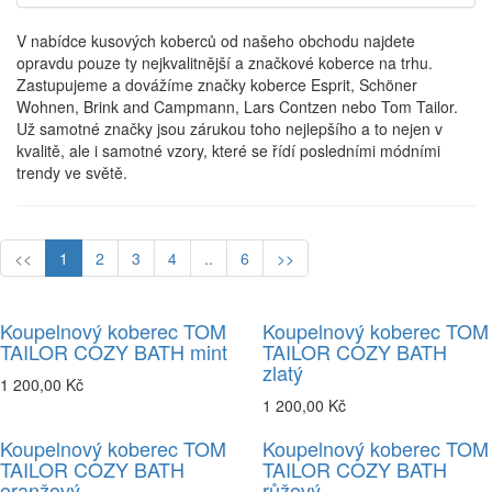
V nabídce kusových koberců od našeho obchodu najdete
opravdu pouze ty nejkvalitnější a značkové koberce na trhu.
Zastupujeme a dovážíme značky koberce Esprit, Schöner
Wohnen, Brink and Campmann, Lars Contzen nebo Tom Tailor.
Už samotné značky jsou zárukou toho nejlepšího a to nejen v
kvalitě, ale i samotné vzory, které se řídí posledními módními
trendy ve světě.
<<
1
2
3
4
..
6
>>
Koupelnový koberec TOM
Koupelnový koberec TOM
TAILOR COZY BATH mint
TAILOR COZY BATH
zlatý
1 200,00 Kč
1 200,00 Kč
Koupelnový koberec TOM
Koupelnový koberec TOM
TAILOR COZY BATH
TAILOR COZY BATH
oranžový
růžový