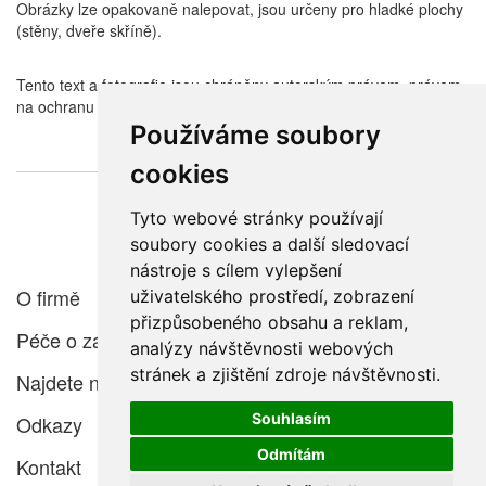
Obrázky lze opakovaně nalepovat, jsou určeny pro hladké plochy
(stěny, dveře skříně).
Tento text a fotografie jsou chráněny autorským právem, právem
na ochranu v hospodářské soutěži a trestním právem. E-color.cz
Používáme soubory
cookies
Tyto webové stránky používají
Související zboží
soubory cookies a další sledovací
nástroje s cílem vylepšení
O firmě
uživatelského prostředí, zobrazení
přizpůsobeného obsahu a reklam,
Péče o zákazníka
analýzy návštěvnosti webových
stránek a zjištění zdroje návštěvnosti.
Najdete nás
Souhlasím
Odkazy
Odmítám
Kontakt