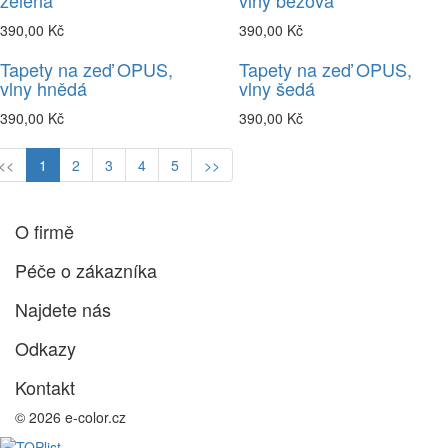
zelená
vlny béžová
390,00 Kč
390,00 Kč
Tapety na zeď OPUS,
Tapety na zeď OPUS,
vlny hnědá
vlny šedá
390,00 Kč
390,00 Kč
<<
1
2
3
4
5
>>
O firmě
Péče o zákazníka
Najdete nás
Odkazy
Kontakt
© 2026 e-color.cz