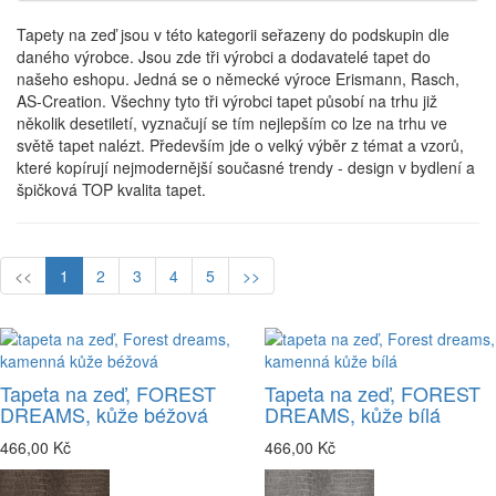
Tapety na zeď jsou v této kategorii seřazeny do podskupin dle
daného výrobce. Jsou zde tři výrobci a dodavatelé tapet do
našeho eshopu. Jedná se o německé výroce Erismann, Rasch,
AS-Creation. Všechny tyto tři výrobci tapet působí na trhu již
několik desetiletí, vyznačují se tím nejlepším co lze na trhu ve
světě tapet nalézt. Především jde o velký výběr z témat a vzorů,
které kopírují nejmodernější současné trendy - design v bydlení a
špičková TOP kvalita tapet.
<<
1
2
3
4
5
>>
Tapeta na zeď, FOREST
Tapeta na zeď, FOREST
DREAMS, kůže béžová
DREAMS, kůže bílá
466,00 Kč
466,00 Kč