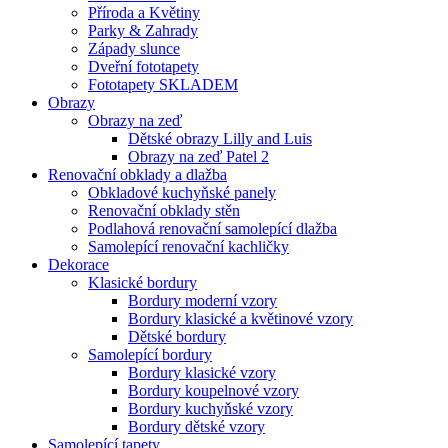
Příroda a Květiny
Parky & Zahrady
Západy slunce
Dveřní fototapety
Fototapety SKLADEM
Obrazy
Obrazy na zeď
Dětské obrazy Lilly and Luis
Obrazy na zeď Patel 2
Renovační obklady a dlažba
Obkladové kuchyňské panely
Renovační obklady stěn
Podlahová renovační samolepící dlažba
Samolepící renovační kachličky
Dekorace
Klasické bordury
Bordury moderní vzory
Bordury klasické a květinové vzory
Dětské bordury
Samolepící bordury
Bordury klasické vzory
Bordury koupelnové vzory
Bordury kuchyňské vzory
Bordury dětské vzory
Samolepící tapety