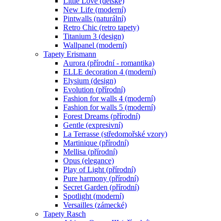
Little Love (dětské)
New Life (moderní)
Pintwalls (naturální)
Retro Chic (retro tapety)
Titanium 3 (design)
Wallpanel (moderní)
Tapety Erismann
Aurora (přírodní - romantika)
ELLE decoration 4 (moderní)
Elysium (design)
Evolution (přírodní)
Fashion for walls 4 (moderní)
Fashion for walls 5 (moderní)
Forest Dreams (přírodní)
Gentle (expresivní)
La Terrasse (středomořské vzory)
Martinique (přírodní)
Mellisa (přírodní)
Opus (elegance)
Play of Light (přírodní)
Pure harmony (přírodní)
Secret Garden (přírodní)
Spotlight (moderní)
Versailles (zámecké)
Tapety Rasch