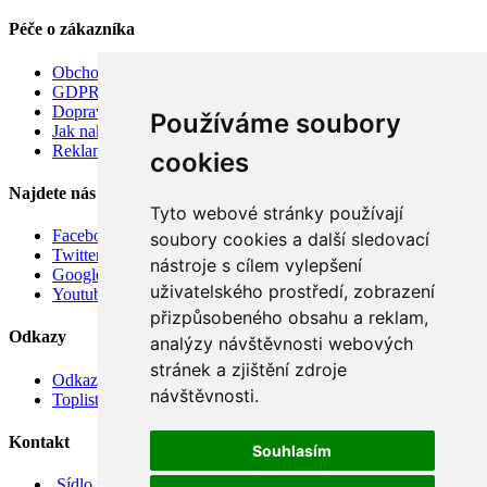
Péče o zákazníka
Obchodní podmínky
GDPR
Doprava
Používáme soubory
Jak nakupovat
Reklamace
cookies
Najdete nás
Tyto webové stránky používají
Facebook
soubory cookies a další sledovací
Twitter
nástroje s cílem vylepšení
Google
uživatelského prostředí, zobrazení
Youtube
přizpůsobeného obsahu a reklam,
Odkazy
analýzy návštěvnosti webových
stránek a zjištění zdroje
Odkazy
návštěvnosti.
Toplist
Kontakt
Souhlasím
Sídlo firmy: Boženy Němcové 739/1, Svitavy 568 02, CZ