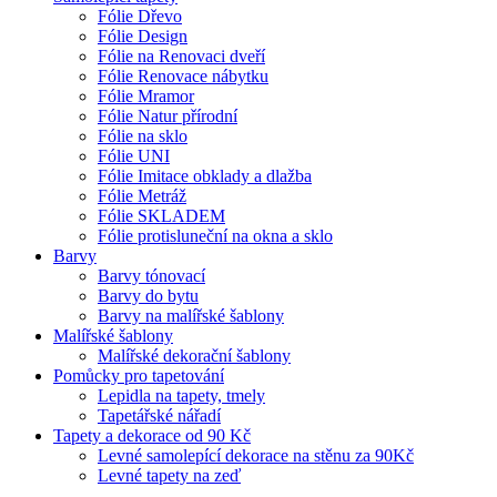
Fólie Dřevo
Fólie Design
Fólie na Renovaci dveří
Fólie Renovace nábytku
Fólie Mramor
Fólie Natur přírodní
Fólie na sklo
Fólie UNI
Fólie Imitace obklady a dlažba
Fólie Metráž
Fólie SKLADEM
Fólie protisluneční na okna a sklo
Barvy
Barvy tónovací
Barvy do bytu
Barvy na malířské šablony
Malířské šablony
Malířské dekorační šablony
Pomůcky pro tapetování
Lepidla na tapety, tmely
Tapetářské nářadí
Tapety a dekorace od 90 Kč
Levné samolepící dekorace na stěnu za 90Kč
Levné tapety na zeď