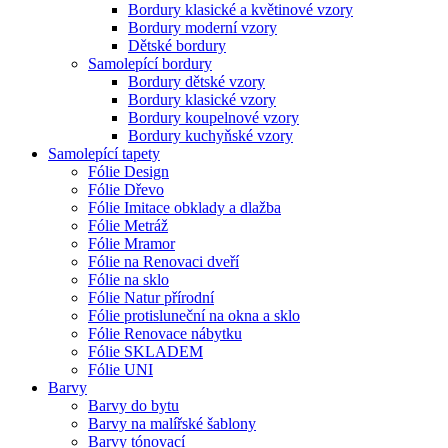
Bordury klasické a květinové vzory
Bordury moderní vzory
Dětské bordury
Samolepící bordury
Bordury dětské vzory
Bordury klasické vzory
Bordury koupelnové vzory
Bordury kuchyňské vzory
Samolepící tapety
Fólie Design
Fólie Dřevo
Fólie Imitace obklady a dlažba
Fólie Metráž
Fólie Mramor
Fólie na Renovaci dveří
Fólie na sklo
Fólie Natur přírodní
Fólie protisluneční na okna a sklo
Fólie Renovace nábytku
Fólie SKLADEM
Fólie UNI
Barvy
Barvy do bytu
Barvy na malířské šablony
Barvy tónovací