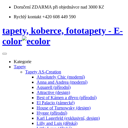
Doručení ZDARMA
při objednávce nad 3000 Kč
Rychlý kontakt +420 608 449 590
tapety, koberce, fototapety - E-
color
Kategorie
Tapety
Tapety AS-Creation
Absolutely Chic (moderní)
Anna and Andrea (moderní)
Aquarell (přírodní)
Attractive (design)
Best of Kámen a dřevo (přírodní)
El Palacio (zámecké)
House of Turnowsky (design)
Hygge (přírodní)
Karl Lagerfeld (exklusivní, design)
Lilly and Luis (dětská)