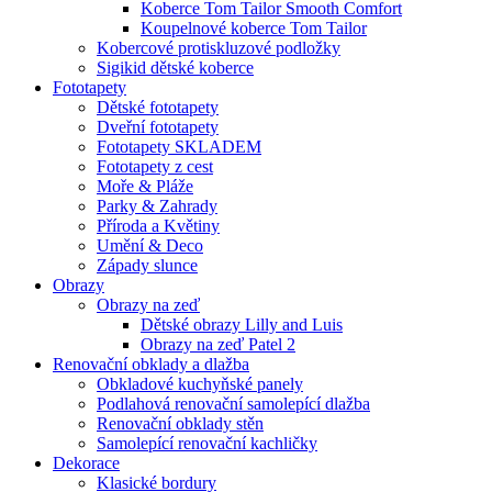
Koberce Tom Tailor Smooth Comfort
Koupelnové koberce Tom Tailor
Kobercové protiskluzové podložky
Sigikid dětské koberce
Fototapety
Dětské fototapety
Dveřní fototapety
Fototapety SKLADEM
Fototapety z cest
Moře & Pláže
Parky & Zahrady
Příroda a Květiny
Umění & Deco
Západy slunce
Obrazy
Obrazy na zeď
Dětské obrazy Lilly and Luis
Obrazy na zeď Patel 2
Renovační obklady a dlažba
Obkladové kuchyňské panely
Podlahová renovační samolepící dlažba
Renovační obklady stěn
Samolepící renovační kachličky
Dekorace
Klasické bordury