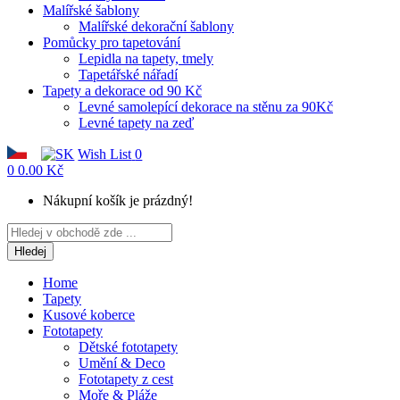
Malířské šablony
Malířské dekorační šablony
Pomůcky pro tapetování
Lepidla na tapety, tmely
Tapetářské nářadí
Tapety a dekorace od 90 Kč
Levné samolepící dekorace na stěnu za 90Kč
Levné tapety na zeď
Wish List
0
0
0.00 Kč
Nákupní košík je prázdný!
Hledej
Home
Tapety
Kusové koberce
Fototapety
Dětské fototapety
Umění & Deco
Fototapety z cest
Moře & Pláže