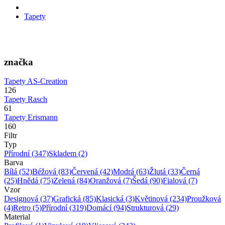
Tapety
značka
Tapety AS-Creation
126
Tapety Rasch
61
Tapety Erismann
160
Filtr
Typ
Přírodní
(347)
Skladem
(2)
Barva
Bílá
(52)
Béžová
(83)
Červená
(42)
Modrá
(63)
Žlutá
(33)
Černá
(25)
Hnědá
(75)
Zelená
(84)
Oranžová
(7)
Šedá
(90)
Fialová
(7)
Vzor
Designová
(37)
Grafická
(85)
Klasická
(3)
Květinová
(234)
Proužková
(4)
Retro
(5)
Přírodní
(319)
Domácí
(94)
Strukturová
(29)
Material