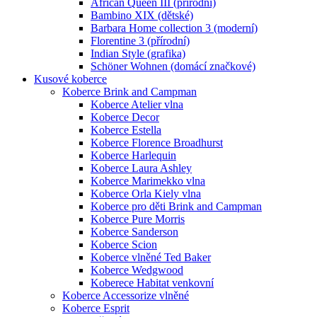
African Queen III (přírodní)
Bambino XIX (dětské)
Barbara Home collection 3 (moderní)
Florentine 3 (přírodní)
Indian Style (grafika)
Schöner Wohnen (domácí značkové)
Kusové koberce
Koberce Brink and Campman
Koberce Atelier vlna
Koberce Decor
Koberce Estella
Koberce Florence Broadhurst
Koberce Harlequin
Koberce Laura Ashley
Koberce Marimekko vlna
Koberce Orla Kiely vlna
Koberce pro děti Brink and Campman
Koberce Pure Morris
Koberce Sanderson
Koberce Scion
Koberce vlněné Ted Baker
Koberce Wedgwood
Koberece Habitat venkovní
Koberce Accessorize vlněné
Koberce Esprit