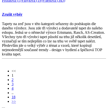
Profilová
(1)
Vinylová
(19)
Vliesová
(343)
Zrušit výběr
Tapety na zeď jsou v této kategorii seřazeny do podskupin dle
daného výrobce. Jsou zde tři výrobci a dodavatelé tapet do našeho
eshopu. Jedná se o německé výroce Erismann, Rasch, AS-Creation.
Všechny tyto tři výrobci tapet působí na trhu již několik desetiletí,
vyznačují se tím nejlepším co lze na trhu ve světě tapet nalézt.
Především jde o velký výběr z témat a vzorů, které kopírují
nejmodernější současné trendy - design v bydlení a špičková TOP
kvalita tapet.
<<
1
2
3
4
..
18
>>