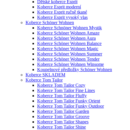
Dětské koberce Esprit
Koberce Esprit moderní
Koberce Esprit ručně tkané
Koberce Esprit vysoký vlas
Koberce Schöner Wohnen
Koberce Schnöner Wohnen Mystik
Koberce Schöner Wohnen Amaze
Koberce Schöner Wohnen Aura
Koberce Schöner Wohnen Balance
Koberce Schöner Wohnen Magic
Koberce Schöner Wohnen Summer
Koberce Schöner Wohnen Tender
Koberce Schöner Wohnen Winsome
Koupelnové předložky Schöner Wohnen
Koberce SKLADEM
Koberce Tom Tailor
Koberce Tom Tailor Cozy
Koberce Tom Tailor Fine Lines
Koberce Tom Tailor Fluffy
Koberce Tom Tailor Funky Orient
Koberce Tom Tailor Funky Outdoor
Koberce Tom Tailor Garden
Koberce Tom Tailor Groove
Koberce Tom Tailor Shapes
Koberce Tom Tailor Shine