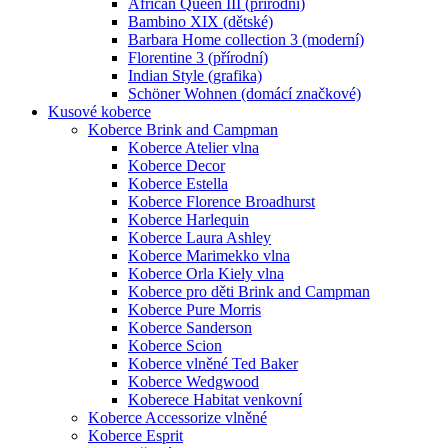
African Queen III (přírodní)
Bambino XIX (dětské)
Barbara Home collection 3 (moderní)
Florentine 3 (přírodní)
Indian Style (grafika)
Schöner Wohnen (domácí značkové)
Kusové koberce
Koberce Brink and Campman
Koberce Atelier vlna
Koberce Decor
Koberce Estella
Koberce Florence Broadhurst
Koberce Harlequin
Koberce Laura Ashley
Koberce Marimekko vlna
Koberce Orla Kiely vlna
Koberce pro děti Brink and Campman
Koberce Pure Morris
Koberce Sanderson
Koberce Scion
Koberce vlněné Ted Baker
Koberce Wedgwood
Koberece Habitat venkovní
Koberce Accessorize vlněné
Koberce Esprit