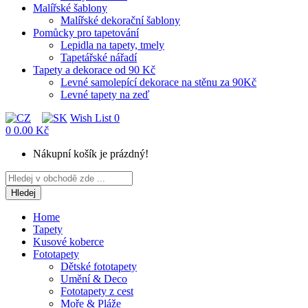
Malířské šablony
Malířské dekorační šablony
Pomůcky pro tapetování
Lepidla na tapety, tmely
Tapetářské nářadí
Tapety a dekorace od 90 Kč
Levné samolepící dekorace na stěnu za 90Kč
Levné tapety na zeď
Wish List
0
0
0.00 Kč
Nákupní košík je prázdný!
Hledej
Home
Tapety
Kusové koberce
Fototapety
Dětské fototapety
Umění & Deco
Fototapety z cest
Moře & Pláže