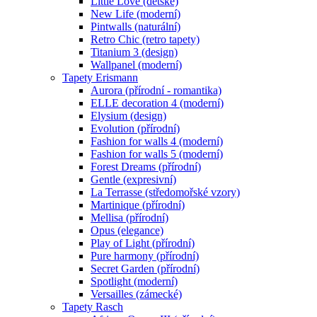
Little Love (dětské)
New Life (moderní)
Pintwalls (naturální)
Retro Chic (retro tapety)
Titanium 3 (design)
Wallpanel (moderní)
Tapety Erismann
Aurora (přírodní - romantika)
ELLE decoration 4 (moderní)
Elysium (design)
Evolution (přírodní)
Fashion for walls 4 (moderní)
Fashion for walls 5 (moderní)
Forest Dreams (přírodní)
Gentle (expresivní)
La Terrasse (středomořské vzory)
Martinique (přírodní)
Mellisa (přírodní)
Opus (elegance)
Play of Light (přírodní)
Pure harmony (přírodní)
Secret Garden (přírodní)
Spotlight (moderní)
Versailles (zámecké)
Tapety Rasch