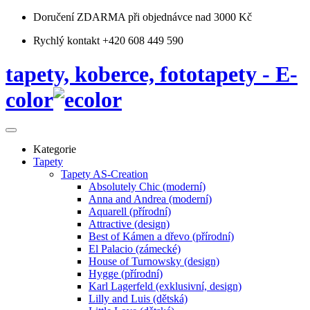
Doručení ZDARMA
při objednávce nad 3000 Kč
Rychlý kontakt +420 608 449 590
tapety, koberce, fototapety - E-
color
Kategorie
Tapety
Tapety AS-Creation
Absolutely Chic (moderní)
Anna and Andrea (moderní)
Aquarell (přírodní)
Attractive (design)
Best of Kámen a dřevo (přírodní)
El Palacio (zámecké)
House of Turnowsky (design)
Hygge (přírodní)
Karl Lagerfeld (exklusivní, design)
Lilly and Luis (dětská)