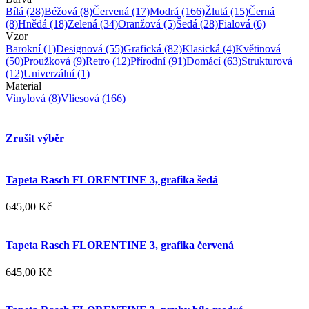
Bílá
(28)
Béžová
(8)
Červená
(17)
Modrá
(166)
Žlutá
(15)
Černá
(8)
Hnědá
(18)
Zelená
(34)
Oranžová
(5)
Šedá
(28)
Fialová
(6)
Vzor
Barokní
(1)
Designová
(55)
Grafická
(82)
Klasická
(4)
Květinová
(50)
Proužková
(9)
Retro
(12)
Přírodní
(91)
Domácí
(63)
Strukturová
(12)
Univerzální
(1)
Material
Vinylová
(8)
Vliesová
(166)
Zrušit výběr
Tapeta Rasch FLORENTINE 3, grafika šedá
645,00 Kč
Tapeta Rasch FLORENTINE 3, grafika červená
645,00 Kč