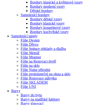
Bordury klasické a květinové vzory
Bordury moderní vzory
Dětské bordury
Samolepící bordury
Bordury dětské vzory
Bordury klasické vzory
Bordury koupelnové vzory
Bordury kuchyňské vzory
Samolepící tapety
Fólie Design
Fólie Dřevo
Fólie Imitace obklady a dlažba
Fólie Metráž
Fólie Mramor
Fólie na Renovaci dveří
Fólie na sklo
Fólie Natur přírodní
Fólie protisluneční na okna a sklo
Fólie Renovace nábytku
Fólie SKLADEM
Fólie UNI
Barvy
Barvy do bytu
Barvy na malířské šablony
Barvy tónovací