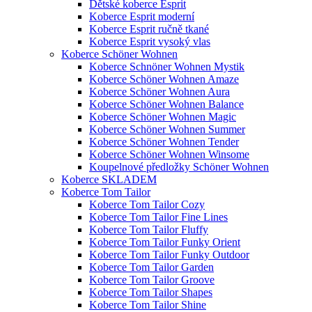
Dětské koberce Esprit
Koberce Esprit moderní
Koberce Esprit ručně tkané
Koberce Esprit vysoký vlas
Koberce Schöner Wohnen
Koberce Schnöner Wohnen Mystik
Koberce Schöner Wohnen Amaze
Koberce Schöner Wohnen Aura
Koberce Schöner Wohnen Balance
Koberce Schöner Wohnen Magic
Koberce Schöner Wohnen Summer
Koberce Schöner Wohnen Tender
Koberce Schöner Wohnen Winsome
Koupelnové předložky Schöner Wohnen
Koberce SKLADEM
Koberce Tom Tailor
Koberce Tom Tailor Cozy
Koberce Tom Tailor Fine Lines
Koberce Tom Tailor Fluffy
Koberce Tom Tailor Funky Orient
Koberce Tom Tailor Funky Outdoor
Koberce Tom Tailor Garden
Koberce Tom Tailor Groove
Koberce Tom Tailor Shapes
Koberce Tom Tailor Shine