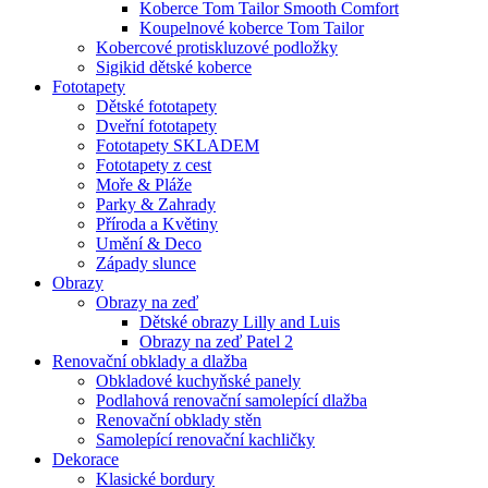
Koberce Tom Tailor Smooth Comfort
Koupelnové koberce Tom Tailor
Kobercové protiskluzové podložky
Sigikid dětské koberce
Fototapety
Dětské fototapety
Dveřní fototapety
Fototapety SKLADEM
Fototapety z cest
Moře & Pláže
Parky & Zahrady
Příroda a Květiny
Umění & Deco
Západy slunce
Obrazy
Obrazy na zeď
Dětské obrazy Lilly and Luis
Obrazy na zeď Patel 2
Renovační obklady a dlažba
Obkladové kuchyňské panely
Podlahová renovační samolepící dlažba
Renovační obklady stěn
Samolepící renovační kachličky
Dekorace
Klasické bordury