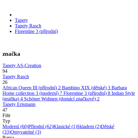
Tapety
Tapety Rasch
Florentine 3 (přírodní)
značka
Tapety AS-Creation
94
Tapety Rasch
26
African Queen III (přírodní)
2
Bambino XIX (dětské)
3
Barbara
Home collection 3 (moderní)
7
Florentine 3 (přírodní)
8
Indian Style
(grafika)
4
Schöner Wohnen (domácí značkové)
2
Tapety Erismann
47
Filtr
Typ
Moderní
(60)
Přírodní
(62)
Klasické
(1)
Skladem
(2)
Dětské
(33)
Omyvatelné
(3)
Barva