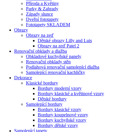
Příroda a Květiny
Parky & Zahrady
Západy slunce
Dveřní fototapety
Fototapety SKLADEM
Obrazy
Obrazy na zeď
Dětské obrazy Lilly and Luis
Obrazy na zeď Patel 2
Renovační obklady a dlažba
Obkladové kuchyňské panely
Renovační obklady stěn
Podlahová renovační samolepící dlažba
Samolepící renovační kachličky
Dekorace
Klasické bordury
Bordury moderní vzory
Bordury klasické a květinové vzory
Dětské bordury
Samolepící bordury
Bordury klasické vzory
Bordury koupelnové vzory
Bordury kuchyňské vzory
Bordury dětské vzory
Samolepící tapety