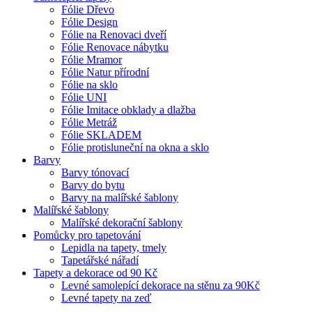
Fólie Dřevo
Fólie Design
Fólie na Renovaci dveří
Fólie Renovace nábytku
Fólie Mramor
Fólie Natur přírodní
Fólie na sklo
Fólie UNI
Fólie Imitace obklady a dlažba
Fólie Metráž
Fólie SKLADEM
Fólie protisluneční na okna a sklo
Barvy
Barvy tónovací
Barvy do bytu
Barvy na malířské šablony
Malířské šablony
Malířské dekorační šablony
Pomůcky pro tapetování
Lepidla na tapety, tmely
Tapetářské nářadí
Tapety a dekorace od 90 Kč
Levné samolepící dekorace na stěnu za 90Kč
Levné tapety na zeď