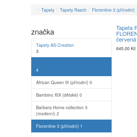
Tapety
Tapety Rasch
Florentine 3 (přírodní)
Tapeta 
značka
FLORENT
červená
Tapety AS-Creation
645,00 Kč
3
Tapety Rasch
4
African Queen III (přírodní)
0
Bambino XIX (dětské)
0
Barbara Home collection 3
(moderní)
2
Florentine 3 (přírodní)
1