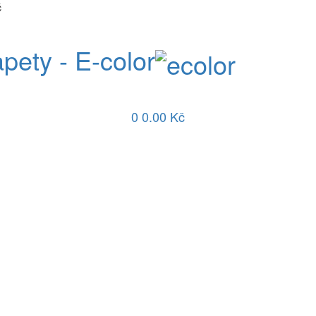
č
apety - E-color
0
0.00 Kč