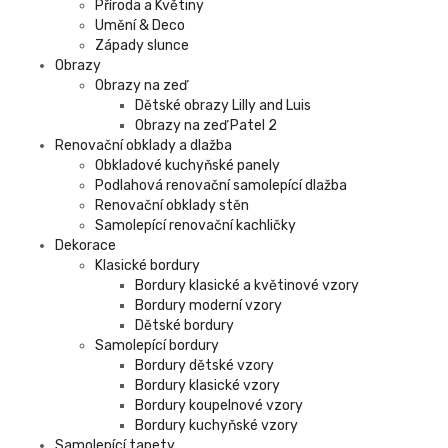
Příroda a Květiny
Umění & Deco
Západy slunce
Obrazy
Obrazy na zeď
Dětské obrazy Lilly and Luis
Obrazy na zeď Patel 2
Renovační obklady a dlažba
Obkladové kuchyňské panely
Podlahová renovační samolepící dlažba
Renovační obklady stěn
Samolepící renovační kachličky
Dekorace
Klasické bordury
Bordury klasické a květinové vzory
Bordury moderní vzory
Dětské bordury
Samolepící bordury
Bordury dětské vzory
Bordury klasické vzory
Bordury koupelnové vzory
Bordury kuchyňské vzory
Samolepící tapety