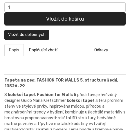
Vložit do oblíbených
Popis
Doplňující zboží
Odkazy
Tapeta na zeď, FASHION FOR WALLS 5, structure šedá,
10526-29
S
kolekcí tapet Fashion for Walls 5
představuje hvězdný
designér Guido Maria Kretschmer
k
olekci tape
t, která promění
stěny ve stylové prvky.
Inspirována módou, přírodou a
mezinárodními trendy v bydlení, kombinuje ušlechtilé materiály s
hmatovou propracovaností: reliéfní 3D struktury, hedvábně
matné povrchy a třpytivé metalické odstíny vytvářejí
multisenzorický zážitek z bydlení.
Teplé hnědé a krémové barvy