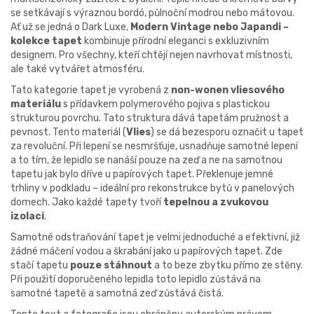
se setkávají s výraznou bordó, půlnoční modrou nebo mátovou.
Ať už se jedná o Dark Luxe,
Modern Vintage nebo Japandi –
kolekce tapet
kombinuje přírodní eleganci s exkluzivním
designem.
Pro všechny, kteří chtějí nejen navrhovat místnosti,
ale také vytvářet atmosféru.
Tato kategorie tapet je vyrobená z
non-wonen vliesového
materiálu
s přídavkem polymerového pojiva s plastickou
strukturou povrchu. Tato struktura dává tapetám pružnost a
pevnost. Tento materiál (
Vlies
) se dá bezesporu označit u tapet
za revoluční. Při lepení se nesmršťuje, usnadňuje samotné lepení
a to tím, že lepidlo se nanáší pouze na zeď a ne na samotnou
tapetu jak bylo dříve u papírových tapet. Překlenuje jemné
trhliny v podkladu – ideální pro rekonstrukce bytů v panelových
domech. Jako každé tapety tvoří
tepelnou a zvukovou
izolaci
.
Samotné odstraňování tapet je velmi jednoduché a efektivní, již
žádné máčení vodou a škrabání jako u papírových tapet. Zde
stačí tapetu
pouze stáhnout
a to beze zbytku přímo ze stěny.
Při použití doporučeného lepidla toto lepidlo zůstává na
samotné tapetě a samotná zeď zůstává čistá.