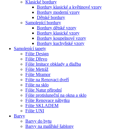
Klasické bordury
Bordury klasické a květinové vzory
Bordury moderní vzory
Dětské bordury
Samolepící bordury
Bordury dětské vzory
Bordury klasické vzory
Bordury koupelnové vzory
Bordury kuchyňské vzory
Samolepící tapety
Fólie Design
Fólie Dřevo
Fólie Imitace obklady a dlažba
Fólie Metráž
Fólie Mramor
Fólie na Renovaci dveří
Fólie na sklo
Fólie Natur přírodní
Fólie protisluneční na okna a sklo
Fólie Renovace nábytku
Fólie SKLADEM
Fólie UNI
Barvy
Barvy do bytu
Barvy na malířské šablony