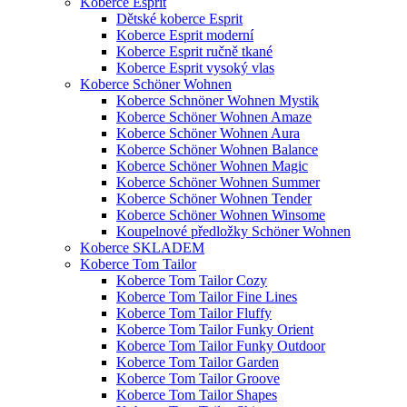
Koberce Esprit
Dětské koberce Esprit
Koberce Esprit moderní
Koberce Esprit ručně tkané
Koberce Esprit vysoký vlas
Koberce Schöner Wohnen
Koberce Schnöner Wohnen Mystik
Koberce Schöner Wohnen Amaze
Koberce Schöner Wohnen Aura
Koberce Schöner Wohnen Balance
Koberce Schöner Wohnen Magic
Koberce Schöner Wohnen Summer
Koberce Schöner Wohnen Tender
Koberce Schöner Wohnen Winsome
Koupelnové předložky Schöner Wohnen
Koberce SKLADEM
Koberce Tom Tailor
Koberce Tom Tailor Cozy
Koberce Tom Tailor Fine Lines
Koberce Tom Tailor Fluffy
Koberce Tom Tailor Funky Orient
Koberce Tom Tailor Funky Outdoor
Koberce Tom Tailor Garden
Koberce Tom Tailor Groove
Koberce Tom Tailor Shapes