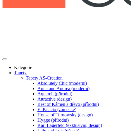
Kategorie
Tapety
Tapety AS-Creation
Absolutely Chic (moderní)
Anna and Andrea (moderní)
Aquarell (přírodní)
Attractive (design)
Best of Kámen a dřevo (přírodní)
El Palacio (zámecké)
House of Turnowsky (design)
Hygge (přírodní)
Karl Lagerfeld (exklusivní, design)
Lilly and Luis (dětská)