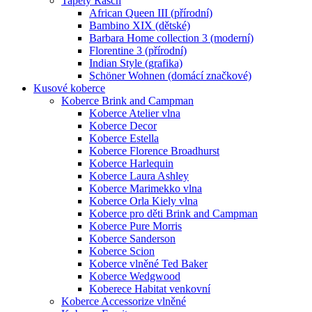
Tapety Rasch
African Queen III (přírodní)
Bambino XIX (dětské)
Barbara Home collection 3 (moderní)
Florentine 3 (přírodní)
Indian Style (grafika)
Schöner Wohnen (domácí značkové)
Kusové koberce
Koberce Brink and Campman
Koberce Atelier vlna
Koberce Decor
Koberce Estella
Koberce Florence Broadhurst
Koberce Harlequin
Koberce Laura Ashley
Koberce Marimekko vlna
Koberce Orla Kiely vlna
Koberce pro děti Brink and Campman
Koberce Pure Morris
Koberce Sanderson
Koberce Scion
Koberce vlněné Ted Baker
Koberce Wedgwood
Koberece Habitat venkovní
Koberce Accessorize vlněné