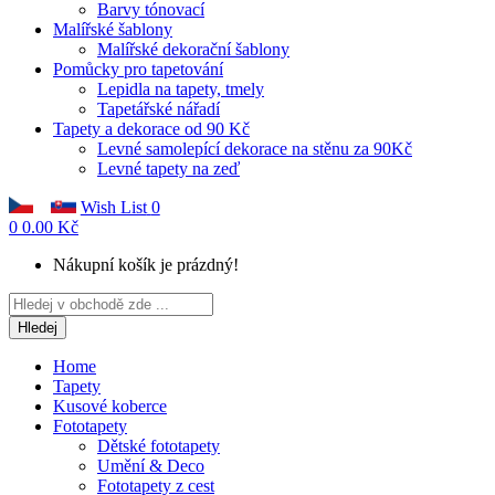
Barvy tónovací
Malířské šablony
Malířské dekorační šablony
Pomůcky pro tapetování
Lepidla na tapety, tmely
Tapetářské nářadí
Tapety a dekorace od 90 Kč
Levné samolepící dekorace na stěnu za 90Kč
Levné tapety na zeď
Wish List
0
0
0.00 Kč
Nákupní košík je prázdný!
Hledej
Home
Tapety
Kusové koberce
Fototapety
Dětské fototapety
Umění & Deco
Fototapety z cest