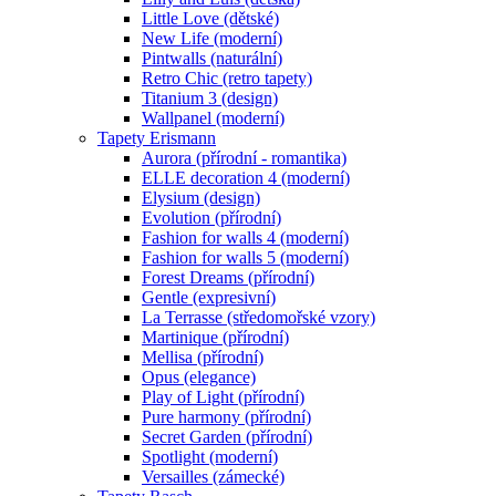
Little Love (dětské)
New Life (moderní)
Pintwalls (naturální)
Retro Chic (retro tapety)
Titanium 3 (design)
Wallpanel (moderní)
Tapety Erismann
Aurora (přírodní - romantika)
ELLE decoration 4 (moderní)
Elysium (design)
Evolution (přírodní)
Fashion for walls 4 (moderní)
Fashion for walls 5 (moderní)
Forest Dreams (přírodní)
Gentle (expresivní)
La Terrasse (středomořské vzory)
Martinique (přírodní)
Mellisa (přírodní)
Opus (elegance)
Play of Light (přírodní)
Pure harmony (přírodní)
Secret Garden (přírodní)
Spotlight (moderní)
Versailles (zámecké)