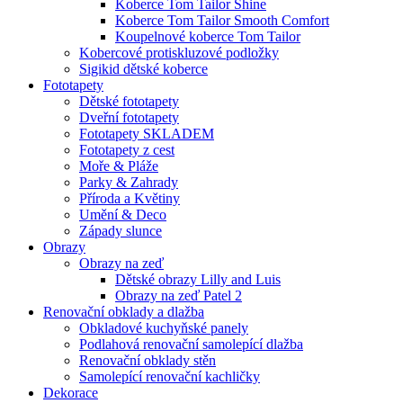
Koberce Tom Tailor Shine
Koberce Tom Tailor Smooth Comfort
Koupelnové koberce Tom Tailor
Kobercové protiskluzové podložky
Sigikid dětské koberce
Fototapety
Dětské fototapety
Dveřní fototapety
Fototapety SKLADEM
Fototapety z cest
Moře & Pláže
Parky & Zahrady
Příroda a Květiny
Umění & Deco
Západy slunce
Obrazy
Obrazy na zeď
Dětské obrazy Lilly and Luis
Obrazy na zeď Patel 2
Renovační obklady a dlažba
Obkladové kuchyňské panely
Podlahová renovační samolepící dlažba
Renovační obklady stěn
Samolepící renovační kachličky
Dekorace