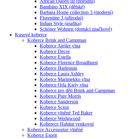
African Queen III (přírodní)
Bambino XIX (dětské)
Barbara Home collection 3 (moderní)
Florentine 3 (přírodní)
Indian Style (grafika)
Schöner Wohnen (domácí značkové)
Kusové koberce
Koberce Brink and Campman
Koberce Atelier vlna
Koberce Decor
Koberce Estella
Koberce Florence Broadhurst
Koberce Harlequin
Koberce Laura Ashley
Koberce Marimekko vlna
Koberce Orla Kiely vlna
Koberce pro děti Brink and Campman
Koberce Pure Morris
Koberce Sanderson
Koberce Scion
Koberce vlněné Ted Baker
Koberce Wedgwood
Koberece Habitat venkovní
Koberce Accessorize vlněné
Koberce Esprit