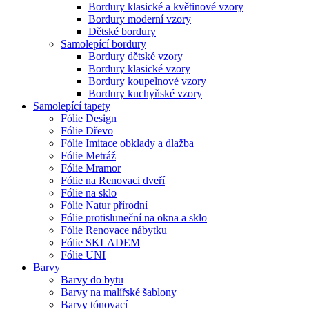
Bordury klasické a květinové vzory
Bordury moderní vzory
Dětské bordury
Samolepící bordury
Bordury dětské vzory
Bordury klasické vzory
Bordury koupelnové vzory
Bordury kuchyňské vzory
Samolepící tapety
Fólie Design
Fólie Dřevo
Fólie Imitace obklady a dlažba
Fólie Metráž
Fólie Mramor
Fólie na Renovaci dveří
Fólie na sklo
Fólie Natur přírodní
Fólie protisluneční na okna a sklo
Fólie Renovace nábytku
Fólie SKLADEM
Fólie UNI
Barvy
Barvy do bytu
Barvy na malířské šablony
Barvy tónovací