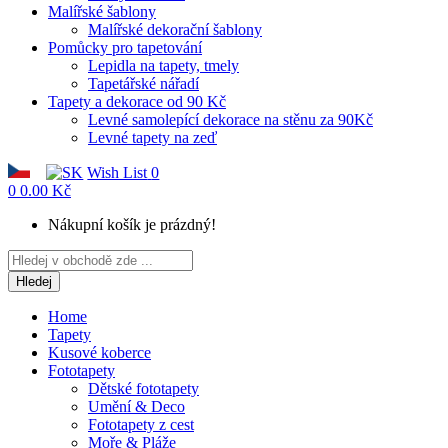
Malířské šablony
Malířské dekorační šablony
Pomůcky pro tapetování
Lepidla na tapety, tmely
Tapetářské nářadí
Tapety a dekorace od 90 Kč
Levné samolepící dekorace na stěnu za 90Kč
Levné tapety na zeď
Wish List
0
0
0.00 Kč
Nákupní košík je prázdný!
Hledej
Home
Tapety
Kusové koberce
Fototapety
Dětské fototapety
Umění & Deco
Fototapety z cest
Moře & Pláže