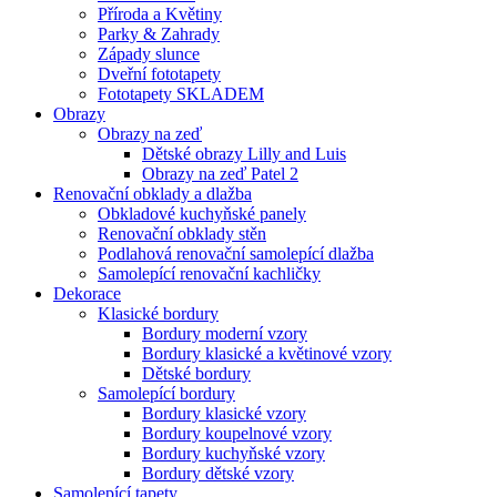
Příroda a Květiny
Parky & Zahrady
Západy slunce
Dveřní fototapety
Fototapety SKLADEM
Obrazy
Obrazy na zeď
Dětské obrazy Lilly and Luis
Obrazy na zeď Patel 2
Renovační obklady a dlažba
Obkladové kuchyňské panely
Renovační obklady stěn
Podlahová renovační samolepící dlažba
Samolepící renovační kachličky
Dekorace
Klasické bordury
Bordury moderní vzory
Bordury klasické a květinové vzory
Dětské bordury
Samolepící bordury
Bordury klasické vzory
Bordury koupelnové vzory
Bordury kuchyňské vzory
Bordury dětské vzory
Samolepící tapety