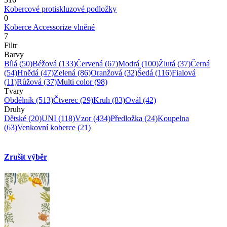
Kobercové protiskluzové podložky
0
Koberce Accessorize vlněné
7
Filtr
Barvy
Bílá
(50)
Béžová
(133)
Červená
(67)
Modrá
(100)
Žlutá
(37)
Černá
(54)
Hnědá
(47)
Zelená
(86)
Oranžová
(32)
Šedá
(116)
Fialová
(11)
Růžová
(37)
Multi color
(98)
Tvary
Obdélník
(513)
Čtverec
(29)
Kruh
(83)
Ovál
(42)
Druhy
Dětské
(20)
UNI
(118)
Vzor
(434)
Předložka
(24)
Koupelna
(63)
Venkovní koberce
(21)
Zrušit výběr