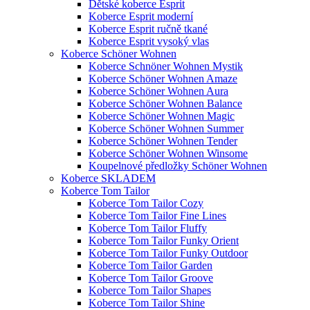
Dětské koberce Esprit
Koberce Esprit moderní
Koberce Esprit ručně tkané
Koberce Esprit vysoký vlas
Koberce Schöner Wohnen
Koberce Schnöner Wohnen Mystik
Koberce Schöner Wohnen Amaze
Koberce Schöner Wohnen Aura
Koberce Schöner Wohnen Balance
Koberce Schöner Wohnen Magic
Koberce Schöner Wohnen Summer
Koberce Schöner Wohnen Tender
Koberce Schöner Wohnen Winsome
Koupelnové předložky Schöner Wohnen
Koberce SKLADEM
Koberce Tom Tailor
Koberce Tom Tailor Cozy
Koberce Tom Tailor Fine Lines
Koberce Tom Tailor Fluffy
Koberce Tom Tailor Funky Orient
Koberce Tom Tailor Funky Outdoor
Koberce Tom Tailor Garden
Koberce Tom Tailor Groove
Koberce Tom Tailor Shapes
Koberce Tom Tailor Shine