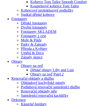
Koberce Tom Tailor Smooth Comfort
Koupelnové koberce Tom Tailor
Kobercové protiskluzové podložky
Sigikid dětské koberce
Fototapety
Dětské fototapety
Dveřní fototapety
Fototapety SKLADEM
Fototapety z cest
Moře & Pláže
Parky & Zahrady
Příroda a Květiny
Umění & Deco
Západy slunce
Obrazy
Obrazy na zeď
Dětské obrazy Lilly and Luis
Obrazy na zeď Patel 2
Renovační obklady a dlažba
Obkladové kuchyňské panely
Podlahová renovační samolepící dlažba
Renovační obklady stěn
Samolepící renovační kachličky
Dekorace
Klasické bordury