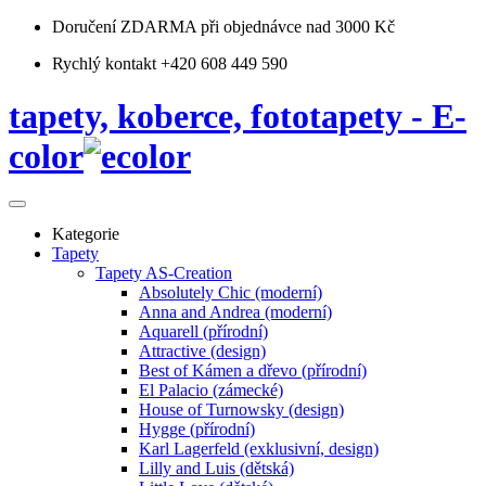
Doručení ZDARMA
při objednávce nad 3000 Kč
Rychlý kontakt +420 608 449 590
tapety, koberce, fototapety - E-
color
Kategorie
Tapety
Tapety AS-Creation
Absolutely Chic (moderní)
Anna and Andrea (moderní)
Aquarell (přírodní)
Attractive (design)
Best of Kámen a dřevo (přírodní)
El Palacio (zámecké)
House of Turnowsky (design)
Hygge (přírodní)
Karl Lagerfeld (exklusivní, design)
Lilly and Luis (dětská)