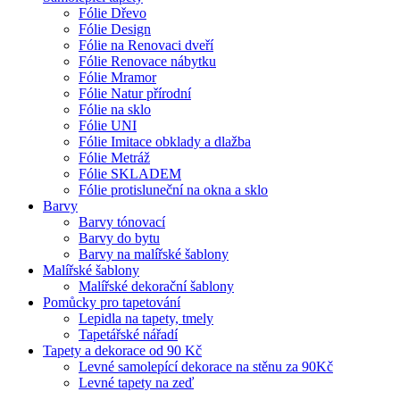
Fólie Dřevo
Fólie Design
Fólie na Renovaci dveří
Fólie Renovace nábytku
Fólie Mramor
Fólie Natur přírodní
Fólie na sklo
Fólie UNI
Fólie Imitace obklady a dlažba
Fólie Metráž
Fólie SKLADEM
Fólie protisluneční na okna a sklo
Barvy
Barvy tónovací
Barvy do bytu
Barvy na malířské šablony
Malířské šablony
Malířské dekorační šablony
Pomůcky pro tapetování
Lepidla na tapety, tmely
Tapetářské nářadí
Tapety a dekorace od 90 Kč
Levné samolepící dekorace na stěnu za 90Kč
Levné tapety na zeď