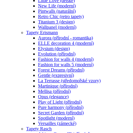
Little Love (dětské)
New Life (moderní)
Pintwalls (naturální)
Retro Chic (retro tapety)
Titanium 3 (design)
Wallpanel (moderní)
Tapety Erismann
Aurora (přírodní - romantika)
ELLE decoration 4 (moderní)
Elysium (design)
Evolution (přírodní)
Fashion for walls 4 (moderní)
Fashion for walls 5 (moderní)
Forest Dreams (přírodní)
Gentle (expresivní)
La Terrasse (středomořské vzory)
Martinique (přírodní)
Mellisa (přírodní)
Opus (elegance)
Play of Light (přírodní)
Pure harmony (přírodní)
Secret Garden (přírodní)
Spotlight (moderní)
Versailles (zámecké)
Tapety Rasch