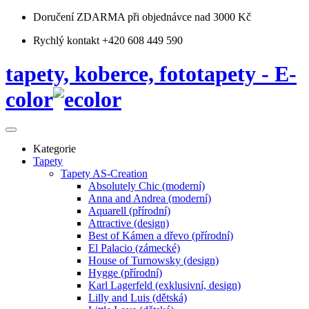
Doručení ZDARMA
při objednávce nad 3000 Kč
Rychlý kontakt +420 608 449 590
tapety, koberce, fototapety - E-
color
Kategorie
Tapety
Tapety AS-Creation
Absolutely Chic (moderní)
Anna and Andrea (moderní)
Aquarell (přírodní)
Attractive (design)
Best of Kámen a dřevo (přírodní)
El Palacio (zámecké)
House of Turnowsky (design)
Hygge (přírodní)
Karl Lagerfeld (exklusivní, design)
Lilly and Luis (dětská)