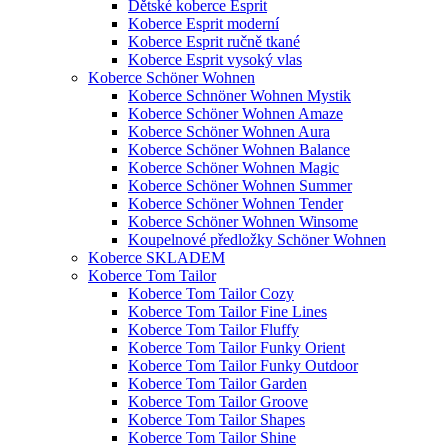
Dětské koberce Esprit
Koberce Esprit moderní
Koberce Esprit ručně tkané
Koberce Esprit vysoký vlas
Koberce Schöner Wohnen
Koberce Schnöner Wohnen Mystik
Koberce Schöner Wohnen Amaze
Koberce Schöner Wohnen Aura
Koberce Schöner Wohnen Balance
Koberce Schöner Wohnen Magic
Koberce Schöner Wohnen Summer
Koberce Schöner Wohnen Tender
Koberce Schöner Wohnen Winsome
Koupelnové předložky Schöner Wohnen
Koberce SKLADEM
Koberce Tom Tailor
Koberce Tom Tailor Cozy
Koberce Tom Tailor Fine Lines
Koberce Tom Tailor Fluffy
Koberce Tom Tailor Funky Orient
Koberce Tom Tailor Funky Outdoor
Koberce Tom Tailor Garden
Koberce Tom Tailor Groove
Koberce Tom Tailor Shapes
Koberce Tom Tailor Shine