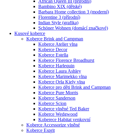
African Queen III (přírodní)
Bambino XIX (dětské)
Barbara Home collection 3 (moderní)
Florentine 3 (přírodní)
Indian Style (grafika)
Schöner Wohnen (domácí značkové)
Kusové koberce
Koberce Brink and Campman
Koberce Atelier vlna
Koberce Decor
Koberce Estella
Koberce Florence Broadhurst
Koberce Harlequin
Koberce Laura Ashley
Koberce Marimekko vlna
Koberce Orla Kiely vlna
Koberce pro děti Brink and Campman
Koberce Pure Morris
Koberce Sanderson
Koberce Scion
Koberce vlněné Ted Baker
Koberce Wedgwood
Koberece Habitat venkovní
Koberce Accessorize vlněné
Koberce Esprit