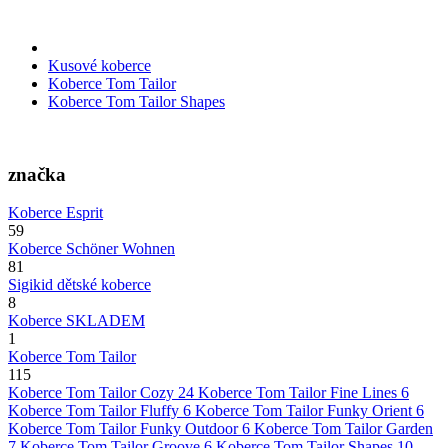
Kusové koberce
Koberce Tom Tailor
Koberce Tom Tailor Shapes
značka
Koberce Esprit
59
Koberce Schöner Wohnen
81
Sigikid dětské koberce
8
Koberce SKLADEM
1
Koberce Tom Tailor
115
Koberce Tom Tailor Cozy
24
Koberce Tom Tailor Fine Lines
6
Koberce Tom Tailor Fluffy
6
Koberce Tom Tailor Funky Orient
6
Koberce Tom Tailor Funky Outdoor
6
Koberce Tom Tailor Garden
7
Koberce Tom Tailor Groove
6
Koberce Tom Tailor Shapes
10