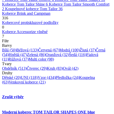
Koberce Tom Tailor Shine
6
Koberce Tom Tailor Smooth Comfort
2
Koupelnové koberce Tom Tailor
36
Koberce Brink and Campman
316
Kobercové protiskluzové podložky
0
Koberce Accessorize vlněné
7
Filtr
Barvy
Bílá
(50)
Béžová
(133)
Červená
(67)
Modrá
(100)
Žlutá
(37)
Černá
(54)
Hnědá
(47)
Zelená
(86)
Oranžová
(32)
Šedá
(116)
Fialová
(11)
Růžová
(37)
Multi color
(98)
Tvary
Obdélník
(513)
Čtverec
(29)
Kruh
(83)
Ovál
(42)
Druhy
Dětské
(20)
UNI
(118)
Vzor
(434)
Předložka
(24)
Koupelna
(63)
Venkovní koberce
(21)
Zrušit výběr
Moderní koberec TOM TAILOR SHAPES ONE blue