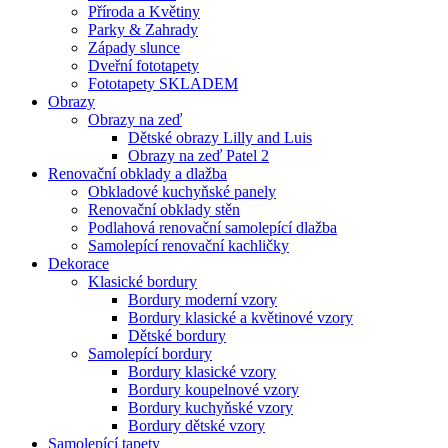
Příroda a Květiny
Parky & Zahrady
Západy slunce
Dveřní fototapety
Fototapety SKLADEM
Obrazy
Obrazy na zeď
Dětské obrazy Lilly and Luis
Obrazy na zeď Patel 2
Renovační obklady a dlažba
Obkladové kuchyňské panely
Renovační obklady stěn
Podlahová renovační samolepící dlažba
Samolepící renovační kachličky
Dekorace
Klasické bordury
Bordury moderní vzory
Bordury klasické a květinové vzory
Dětské bordury
Samolepící bordury
Bordury klasické vzory
Bordury koupelnové vzory
Bordury kuchyňské vzory
Bordury dětské vzory
Samolepící tapety