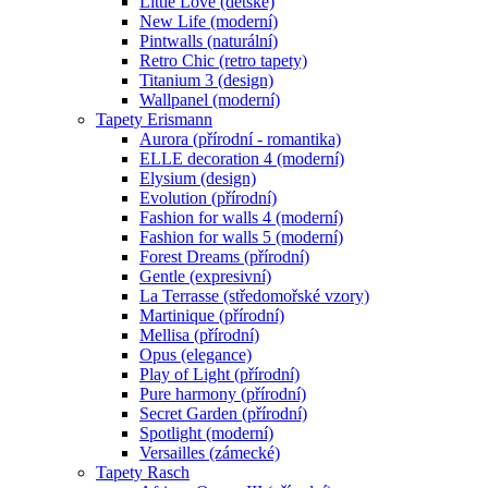
Little Love (dětské)
New Life (moderní)
Pintwalls (naturální)
Retro Chic (retro tapety)
Titanium 3 (design)
Wallpanel (moderní)
Tapety Erismann
Aurora (přírodní - romantika)
ELLE decoration 4 (moderní)
Elysium (design)
Evolution (přírodní)
Fashion for walls 4 (moderní)
Fashion for walls 5 (moderní)
Forest Dreams (přírodní)
Gentle (expresivní)
La Terrasse (středomořské vzory)
Martinique (přírodní)
Mellisa (přírodní)
Opus (elegance)
Play of Light (přírodní)
Pure harmony (přírodní)
Secret Garden (přírodní)
Spotlight (moderní)
Versailles (zámecké)
Tapety Rasch