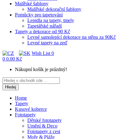
Malířské šablony
Malířské dekorační šablony
Pomůcky pro tapetování
Lepidla na tapety, tmely
Tapetářské nářadí
Tapety a dekorace od 90 Kč
Levné samolepící dekorace na stěnu za 90Kč
Levné tapety na zeď
Wish List
0
0
0.00 Kč
Nákupní košík je prázdný!
Hledej
Home
Tapety
Kusové koberce
Fototapety
Dětské fototapety
Umění & Deco
Fototapety z cest
Moře & Pláže