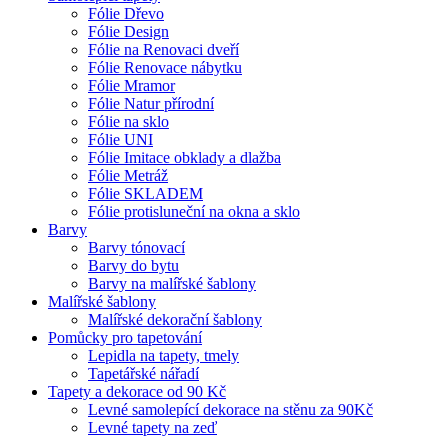
Fólie Dřevo
Fólie Design
Fólie na Renovaci dveří
Fólie Renovace nábytku
Fólie Mramor
Fólie Natur přírodní
Fólie na sklo
Fólie UNI
Fólie Imitace obklady a dlažba
Fólie Metráž
Fólie SKLADEM
Fólie protisluneční na okna a sklo
Barvy
Barvy tónovací
Barvy do bytu
Barvy na malířské šablony
Malířské šablony
Malířské dekorační šablony
Pomůcky pro tapetování
Lepidla na tapety, tmely
Tapetářské nářadí
Tapety a dekorace od 90 Kč
Levné samolepící dekorace na stěnu za 90Kč
Levné tapety na zeď