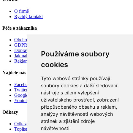
O firmě
Rychlý kontakt
Péče o zákazníka
Obchodní podmínky
GDPR
Doprava
Používáme soubory
Jak nakupovat
Reklamace
cookies
Najdete nás
Tyto webové stránky používají
Facebook
soubory cookies a další sledovací
Twitter
nástroje s cílem vylepšení
Google
uživatelského prostředí, zobrazení
Youtube
přizpůsobeného obsahu a reklam,
Odkazy
analýzy návštěvnosti webových
stránek a zjištění zdroje
Odkazy
návštěvnosti.
Toplist