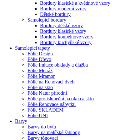
Bordury klasické a květinové vzory
Bordury moderní vzory
Dětské bordury
Samolepící bordury
Bordury dětské vzory
Bordury klasické vzory
Bordury koupelnové vzory
Bordury kuchyňské vzory
Samolepící tapety
Fólie Design
Fólie Dřevo
Fólie Imitace obklady a dlažba
Fólie Metráž
Fólie Mramor
Fólie na Renovaci dveří
Fólie na sklo
Fólie Natur přírodní
Fólie protisluneční na okna a sklo
Fólie Renovace nábytku
Fólie SKLADEM
Fólie UNI
Barvy
Barvy do bytu
Barvy na malířské šablony
Barvy tónovací