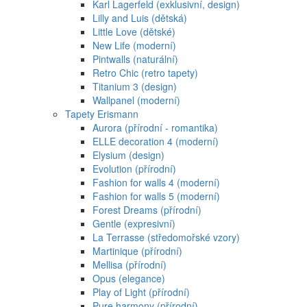
Karl Lagerfeld (exklusivní, design)
Lilly and Luis (dětská)
Little Love (dětské)
New Life (moderní)
Pintwalls (naturální)
Retro Chic (retro tapety)
Titanium 3 (design)
Wallpanel (moderní)
Tapety Erismann
Aurora (přírodní - romantika)
ELLE decoration 4 (moderní)
Elysium (design)
Evolution (přírodní)
Fashion for walls 4 (moderní)
Fashion for walls 5 (moderní)
Forest Dreams (přírodní)
Gentle (expresivní)
La Terrasse (středomořské vzory)
Martinique (přírodní)
Mellisa (přírodní)
Opus (elegance)
Play of Light (přírodní)
Pure harmony (přírodní)