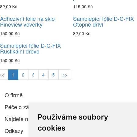
82,00 Kč
115,00 Kč
Adhezivní fólie na sklo
Samolepící fólie D-C-FIX
Pineview veverky
Otopné dříví
150,00 Kč
82,00 Kč
Samolepící fólie D-C-FIX
Rustikální dřevo
150,00 Kč
<<
1
2
3
4
5
>>
O firmě
Péče o zákazníka
Používáme soubory
Najdete nás
cookies
Odkazy