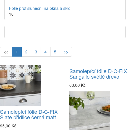
Fólie protisluneční na okna a sklo
10
<<
1
2
3
4
5
>>
Samolepící fólie D-C-FIX
Sangallo světlé dřevo
63,00 Kč
Samolepící fólie D-C-FIX
Slate břidlice černá matt
95,00 Kč