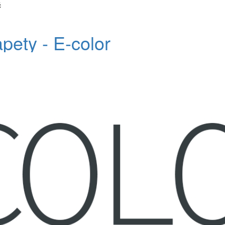
č
apety - E-color