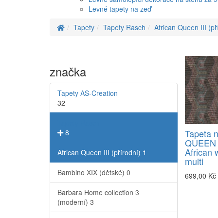
Levné tapety na zeď
Tapety
Tapety Rasch
African Queen III (př
značka
Tapety AS-Creation
32
Tapety Rasch
Tapeta 
8
QUEEN I
African 
African Queen III (přírodní)
1
multi
Bambino XIX (dětské)
0
699,00 Kč
Barbara Home collection 3
(moderní)
3