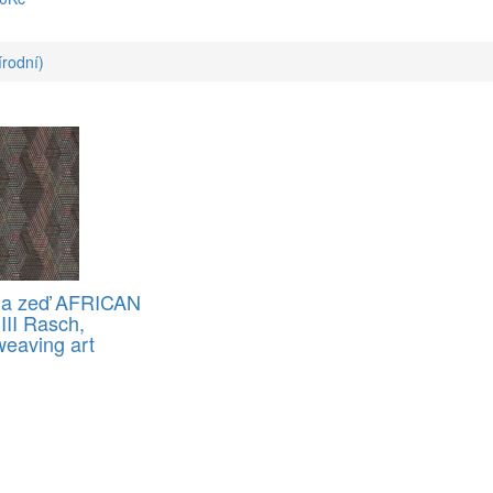
írodní)
na zeď AFRICAN
II Rasch,
weaving art