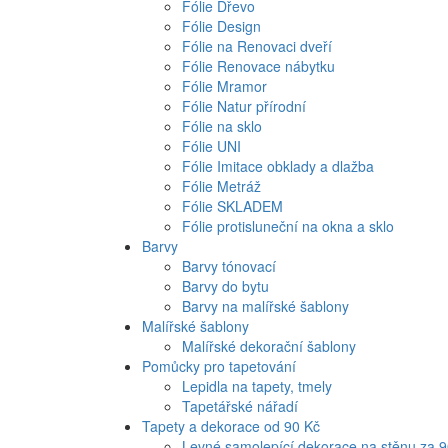
Fólie Dřevo
Fólie Design
Fólie na Renovaci dveří
Fólie Renovace nábytku
Fólie Mramor
Fólie Natur přírodní
Fólie na sklo
Fólie UNI
Fólie Imitace obklady a dlažba
Fólie Metráž
Fólie SKLADEM
Fólie protisluneční na okna a sklo
Barvy
Barvy tónovací
Barvy do bytu
Barvy na malířské šablony
Malířské šablony
Malířské dekorační šablony
Pomůcky pro tapetování
Lepidla na tapety, tmely
Tapetářské nářadí
Tapety a dekorace od 90 Kč
Levné samolepící dekorace na stěnu za 