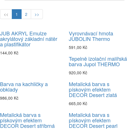
<<
1
2
>>
JUB AKRYL Emulze
Vyrovnávací hmota
akrylátový základní nátěr
JUBOLIN Thermo
a plastifikátor
591,00 Kč
144,00 Kč
Tepelně izolační malířská
barva Jupol THERMO
920,00 Kč
Barva na kachličky a
Metalická barva s
obklady
pískovým efektem
DECOR Desert zlatá
986,00 Kč
665,00 Kč
Metalická barva s
Metalická barva s
pískovým efektem
pískovým efektem
DECOR Desert stříbrná
DECOR Desert pearl