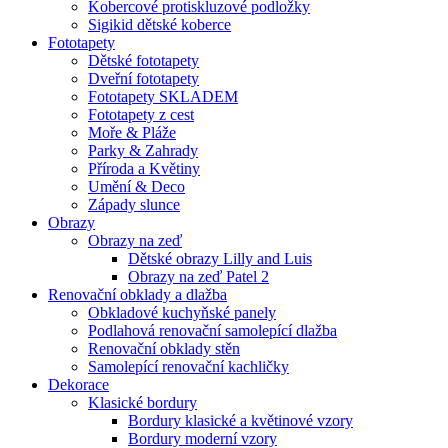
Kobercové protiskluzové podložky
Sigikid dětské koberce
Fototapety
Dětské fototapety
Dveřní fototapety
Fototapety SKLADEM
Fototapety z cest
Moře & Pláže
Parky & Zahrady
Příroda a Květiny
Umění & Deco
Západy slunce
Obrazy
Obrazy na zeď
Dětské obrazy Lilly and Luis
Obrazy na zeď Patel 2
Renovační obklady a dlažba
Obkladové kuchyňské panely
Podlahová renovační samolepící dlažba
Renovační obklady stěn
Samolepící renovační kachličky
Dekorace
Klasické bordury
Bordury klasické a květinové vzory
Bordury moderní vzory