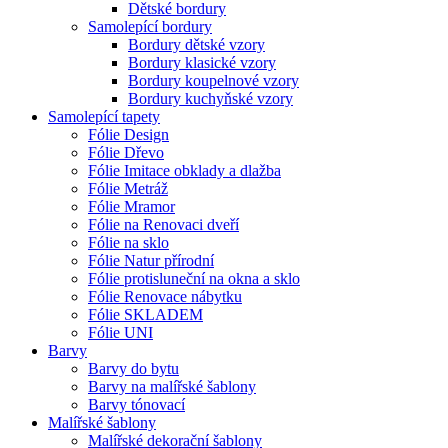
Dětské bordury
Samolepící bordury
Bordury dětské vzory
Bordury klasické vzory
Bordury koupelnové vzory
Bordury kuchyňské vzory
Samolepící tapety
Fólie Design
Fólie Dřevo
Fólie Imitace obklady a dlažba
Fólie Metráž
Fólie Mramor
Fólie na Renovaci dveří
Fólie na sklo
Fólie Natur přírodní
Fólie protisluneční na okna a sklo
Fólie Renovace nábytku
Fólie SKLADEM
Fólie UNI
Barvy
Barvy do bytu
Barvy na malířské šablony
Barvy tónovací
Malířské šablony
Malířské dekorační šablony