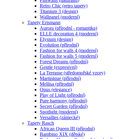
Pintwalls (naturální)
Retro Chic (retro tapety)
Titanium 3 (design)
Wallpanel (moderní)
Tapety Erismann
Aurora (přírodní - romantika)
ELLE decoration 4 (moderní)
Elysium (design)
Evolution (přírodní)
Fashion for walls 4 (moderní)
Fashion for walls 5 (moderní)
Forest Dreams (přírodní)
Gentle (expresivní)
La Terrasse (středomořské vzory)
Martinique (přírodní)
Mellisa (přírodní)
Opus (elegance)
Play of Light (přírodní)
Pure harmony (přírodní)
Secret Garden (přírodní)
Spotlight (moderní)
Versailles (zámecké)
Tapety Rasch
African Queen III (přírodní)
Bambino XIX (dětské)