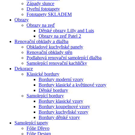
Západy slunce
Dveřní fototapety
Fototapety SKLADEM
Obrazy
Obrazy na zeď
Dětské obrazy Lilly and Luis
Obrazy na zeď Patel 2
Renovační obklady a dlažba
Obkladové kuchyňské panely
Renovační obklady stěn
Podlahová renovační samolepící dlažba
Samolepící renovační kachličky
Dekorace
Klasické bordury
Bordury moderní vzory
Bordury klasické a květinové vzory
Dětské bordury
Samolepící bordury
Bordury klasické vzory
Bordury koupelnové vzory
Bordury kuchyňské vzory
Bordury dětské vzory
Samolepící tapety
Fólie Dřevo
Fólie Design