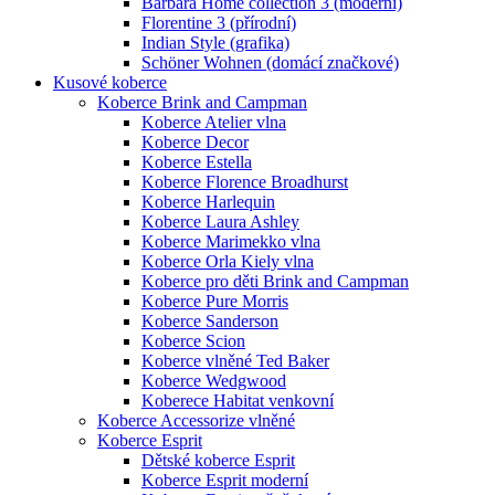
Barbara Home collection 3 (moderní)
Florentine 3 (přírodní)
Indian Style (grafika)
Schöner Wohnen (domácí značkové)
Kusové koberce
Koberce Brink and Campman
Koberce Atelier vlna
Koberce Decor
Koberce Estella
Koberce Florence Broadhurst
Koberce Harlequin
Koberce Laura Ashley
Koberce Marimekko vlna
Koberce Orla Kiely vlna
Koberce pro děti Brink and Campman
Koberce Pure Morris
Koberce Sanderson
Koberce Scion
Koberce vlněné Ted Baker
Koberce Wedgwood
Koberece Habitat venkovní
Koberce Accessorize vlněné
Koberce Esprit
Dětské koberce Esprit
Koberce Esprit moderní