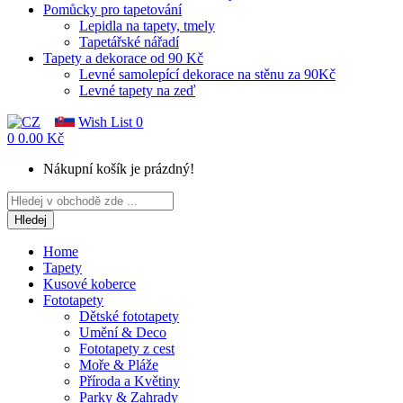
Pomůcky pro tapetování
Lepidla na tapety, tmely
Tapetářské nářadí
Tapety a dekorace od 90 Kč
Levné samolepící dekorace na stěnu za 90Kč
Levné tapety na zeď
Wish List
0
0
0.00 Kč
Nákupní košík je prázdný!
Hledej
Home
Tapety
Kusové koberce
Fototapety
Dětské fototapety
Umění & Deco
Fototapety z cest
Moře & Pláže
Příroda a Květiny
Parky & Zahrady