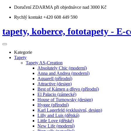
Doručení ZDARMA
při objednávce nad 3000 Kč
Rychlý kontakt +420 608 449 590
tapety, koberce, fototapety - E-c
Kategorie
Tapety
Tapety AS-Creation
Absolutely Chic (moderní)
Anna and Andrea (moderní)
Aquarell (přírodní)
Attractive (design)
Best of Kámen a dřevo (přírodní)
El Palacio (zámecké)
House of Turnowsky (design)
Hygge (přírodní)
Karl Lagerfeld (exklusivní, design)
Lilly and Luis (dětská)
Little Love (dětské)
New Life (moderní)