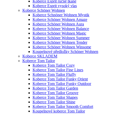
Koberce Esprit ručně tkané
Koberce Esprit vysoký vlas
Koberce Schöner Wohnen
Koberce Schnöner Wohnen Mystik
Koberce Schöner Wohnen Amaze
Koberce Schöner Wohnen Aura
Koberce Schöner Wohnen Balance
Koberce Schöner Wohnen Magic
Koberce Schöner Wohnen Summer
Koberce Schöner Wohnen Tender
Koberce Schöner Wohnen Winsome
Koupelnové předložky Schöner Wohnen
Koberce SKLADEM
Koberce Tom Tailor
Koberce Tom Tailor Cozy
Koberce Tom Tailor Fine Lines
Koberce Tom Tailor Fluffy
Koberce Tom Tailor Funky Orient
Koberce Tom Tailor Funky Outdoor
Koberce Tom Tailor Garden
Koberce Tom Tailor Groove
Koberce Tom Tailor Shapes
Koberce Tom Tailor Shine
Koberce Tom Tailor Smooth Comfort
Koupelnové koberce Tom Tailor