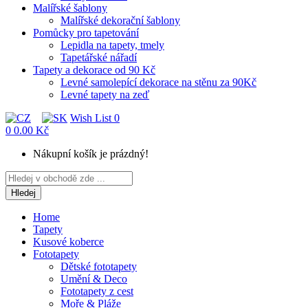
Malířské šablony
Malířské dekorační šablony
Pomůcky pro tapetování
Lepidla na tapety, tmely
Tapetářské nářadí
Tapety a dekorace od 90 Kč
Levné samolepící dekorace na stěnu za 90Kč
Levné tapety na zeď
Wish List
0
0
0.00 Kč
Nákupní košík je prázdný!
Hledej
Home
Tapety
Kusové koberce
Fototapety
Dětské fototapety
Umění & Deco
Fototapety z cest
Moře & Pláže