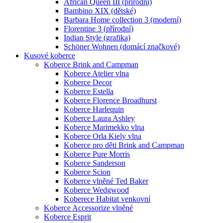
African Queen III (přírodní)
Bambino XIX (dětské)
Barbara Home collection 3 (moderní)
Florentine 3 (přírodní)
Indian Style (grafika)
Schöner Wohnen (domácí značkové)
Kusové koberce
Koberce Brink and Campman
Koberce Atelier vlna
Koberce Decor
Koberce Estella
Koberce Florence Broadhurst
Koberce Harlequin
Koberce Laura Ashley
Koberce Marimekko vlna
Koberce Orla Kiely vlna
Koberce pro děti Brink and Campman
Koberce Pure Morris
Koberce Sanderson
Koberce Scion
Koberce vlněné Ted Baker
Koberce Wedgwood
Koberece Habitat venkovní
Koberce Accessorize vlněné
Koberce Esprit