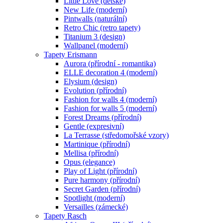
Little Love (dětské)
New Life (moderní)
Pintwalls (naturální)
Retro Chic (retro tapety)
Titanium 3 (design)
Wallpanel (moderní)
Tapety Erismann
Aurora (přírodní - romantika)
ELLE decoration 4 (moderní)
Elysium (design)
Evolution (přírodní)
Fashion for walls 4 (moderní)
Fashion for walls 5 (moderní)
Forest Dreams (přírodní)
Gentle (expresivní)
La Terrasse (středomořské vzory)
Martinique (přírodní)
Mellisa (přírodní)
Opus (elegance)
Play of Light (přírodní)
Pure harmony (přírodní)
Secret Garden (přírodní)
Spotlight (moderní)
Versailles (zámecké)
Tapety Rasch