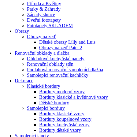
Příroda a Květiny
Parky & Zahrady
Západy slunce
Dveřní fototapety
Fototapety SKLADEM
Obrazy
Obrazy na zeď
Dětské obrazy Lilly and Luis
Obrazy na zeď Patel 2
Renovační obklady a dlažba
Obkladové kuchyňské panely
Renovační obklady stěn
Podlahová renovační samolepící dlažba
Samolepící renovační kachličky
Dekorace
Klasické bordury
Bordury moderní vzory
Bordury klasické a květinové vzory
Dětské bordury
Samolepící bordury
Bordury klasické vzory
Bordury koupelnové vzory
Bordury kuchyňské vzory
Bordury dětské vzory
Samolepící tapety