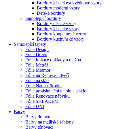
Bordury klasické a květinové vzory
Bordury moderní vzory
Dětské bordury
Samolepící bordury
Bordury dětské vzory
Bordury klasické vzory
Bordury koupelnové vzory
Bordury kuchyňské vzory
Samolepící tapety
Fólie Design
Fólie Dřevo
Fólie Imitace obklady a dlažba
Fólie Metráž
Fólie Mramor
Fólie na Renovaci dveří
Fólie na sklo
Fólie Natur přírodní
Fólie protisluneční na okna a sklo
Fólie Renovace nábytku
Fólie SKLADEM
Fólie UNI
Barvy
Barvy do bytu
Barvy na malířské šablony
Barvy tónovací