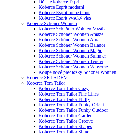
Dětské koberce Esprit
Koberce Esprit moderní
Koberce Esprit ručně tkané
Koberce Esprit vysoký vlas
Koberce Schöner Wohnen
Koberce Schnöner Wohnen Mystik
Koberce Schöner Wohnen Amaze
Koberce Schöner Wohnen Aura
Koberce Schöner Wohnen Balance
Koberce Schöner Wohnen Magic
Koberce Schöner Wohnen Summer
Koberce Schöner Wohnen Tender
Koberce Schöner Wohnen Winsome
Koupelnové předložky Schöner Wohnen
Koberce SKLADEM
Koberce Tom Tailor
Koberce Tom Tailor Cozy
Koberce Tom Tailor Fine Lines
Koberce Tom Tailor Fluffy
Koberce Tom Tailor Funky Orient
Koberce Tom Tailor Funky Outdoor
Koberce Tom Tailor Garden
Koberce Tom Tailor Groove
Koberce Tom Tailor Shapes
Koberce Tom Tailor Shine