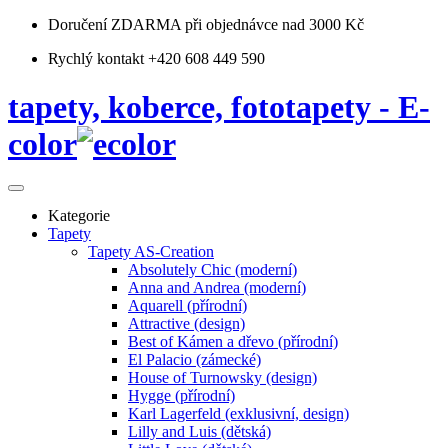
Doručení ZDARMA
při objednávce nad 3000 Kč
Rychlý kontakt +420 608 449 590
tapety, koberce, fototapety - E-
color
Kategorie
Tapety
Tapety AS-Creation
Absolutely Chic (moderní)
Anna and Andrea (moderní)
Aquarell (přírodní)
Attractive (design)
Best of Kámen a dřevo (přírodní)
El Palacio (zámecké)
House of Turnowsky (design)
Hygge (přírodní)
Karl Lagerfeld (exklusivní, design)
Lilly and Luis (dětská)