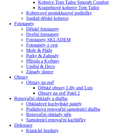
Koberce Tom Tailor Smooth Comfort
Koupelnové koberce Tom Tailor
Kobercové protiskluzové podložky
Sigikid dětské koberce
Fototapety
Dětské fototapety
Dveřní fototapety
Fototapety SKLADEM
Fototapety z cest
Moře & Pláže
Parky & Zahrady
Příroda a Květiny
Umění & Deco
Západy slunce
Obrazy
Obrazy na zeď
Dětské obrazy Lilly and Luis
Obrazy na zeď Patel 2
Renovační obklady a dlažba
Obkladové kuchyňské panely
Podlahová renovační samolepící dlažba
Renovační obklady stěn
Samolepící renovační kachličky
Dekorace
Klasické bordury