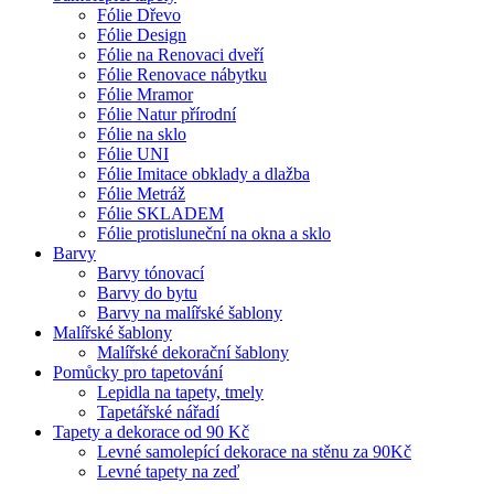
Fólie Dřevo
Fólie Design
Fólie na Renovaci dveří
Fólie Renovace nábytku
Fólie Mramor
Fólie Natur přírodní
Fólie na sklo
Fólie UNI
Fólie Imitace obklady a dlažba
Fólie Metráž
Fólie SKLADEM
Fólie protisluneční na okna a sklo
Barvy
Barvy tónovací
Barvy do bytu
Barvy na malířské šablony
Malířské šablony
Malířské dekorační šablony
Pomůcky pro tapetování
Lepidla na tapety, tmely
Tapetářské nářadí
Tapety a dekorace od 90 Kč
Levné samolepící dekorace na stěnu za 90Kč
Levné tapety na zeď