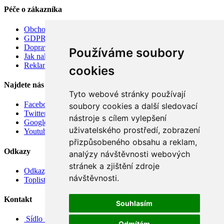
Péče o zákazníka
Obchodní podmínky
GDPR
Doprava
Používáme soubory
Jak nakupovat
Reklamace
cookies
Najdete nás
Tyto webové stránky používají
Facebook
soubory cookies a další sledovací
Twitter
nástroje s cílem vylepšení
Google
uživatelského prostředí, zobrazení
Youtube
přizpůsobeného obsahu a reklam,
Odkazy
analýzy návštěvnosti webových
stránek a zjištění zdroje
Odkazy
návštěvnosti.
Toplist
Kontakt
Souhlasím
Sídlo firmy: Boženy Němcové 739/1, Svitavy 568 02, CZ
Odmítám