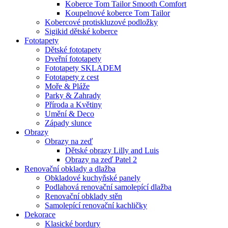
Koberce Tom Tailor Smooth Comfort
Koupelnové koberce Tom Tailor
Kobercové protiskluzové podložky
Sigikid dětské koberce
Fototapety
Dětské fototapety
Dveřní fototapety
Fototapety SKLADEM
Fototapety z cest
Moře & Pláže
Parky & Zahrady
Příroda a Květiny
Umění & Deco
Západy slunce
Obrazy
Obrazy na zeď
Dětské obrazy Lilly and Luis
Obrazy na zeď Patel 2
Renovační obklady a dlažba
Obkladové kuchyňské panely
Podlahová renovační samolepící dlažba
Renovační obklady stěn
Samolepící renovační kachličky
Dekorace
Klasické bordury