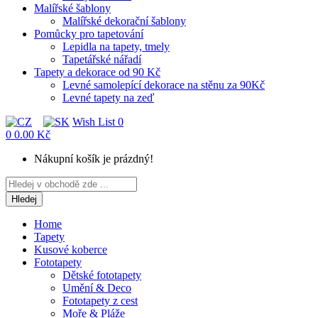
Malířské šablony
Malířské dekorační šablony
Pomůcky pro tapetování
Lepidla na tapety, tmely
Tapetářské nářadí
Tapety a dekorace od 90 Kč
Levné samolepící dekorace na stěnu za 90Kč
Levné tapety na zeď
Wish List
0
0
0.00 Kč
Nákupní košík je prázdný!
Hledej
Home
Tapety
Kusové koberce
Fototapety
Dětské fototapety
Umění & Deco
Fototapety z cest
Moře & Pláže