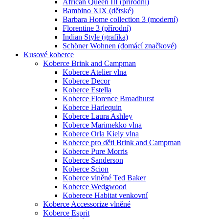
African Queen III (přírodní)
Bambino XIX (dětské)
Barbara Home collection 3 (moderní)
Florentine 3 (přírodní)
Indian Style (grafika)
Schöner Wohnen (domácí značkové)
Kusové koberce
Koberce Brink and Campman
Koberce Atelier vlna
Koberce Decor
Koberce Estella
Koberce Florence Broadhurst
Koberce Harlequin
Koberce Laura Ashley
Koberce Marimekko vlna
Koberce Orla Kiely vlna
Koberce pro děti Brink and Campman
Koberce Pure Morris
Koberce Sanderson
Koberce Scion
Koberce vlněné Ted Baker
Koberce Wedgwood
Koberece Habitat venkovní
Koberce Accessorize vlněné
Koberce Esprit