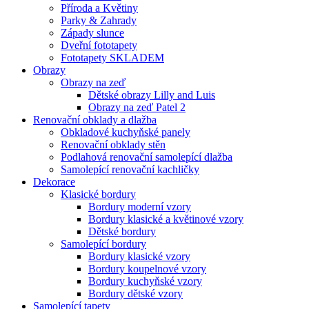
Příroda a Květiny
Parky & Zahrady
Západy slunce
Dveřní fototapety
Fototapety SKLADEM
Obrazy
Obrazy na zeď
Dětské obrazy Lilly and Luis
Obrazy na zeď Patel 2
Renovační obklady a dlažba
Obkladové kuchyňské panely
Renovační obklady stěn
Podlahová renovační samolepící dlažba
Samolepící renovační kachličky
Dekorace
Klasické bordury
Bordury moderní vzory
Bordury klasické a květinové vzory
Dětské bordury
Samolepící bordury
Bordury klasické vzory
Bordury koupelnové vzory
Bordury kuchyňské vzory
Bordury dětské vzory
Samolepící tapety