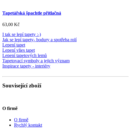
Tapetářská špachtle přítlačná
63,00 Kč
I tak se lepí tapety :-)
Jak se lepí tapety- bodury a spotřeba rolí
Lepení tapet
Lepení vlies tapet
Lepení tapetových lemů
Tapetovací symboly a jejich význam
Inspirace tapety - interiéry
Související zboží
O firmě
O firmě
Rychlý kontakt