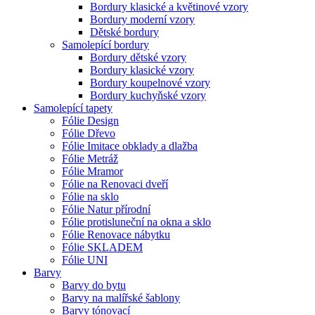
Bordury klasické a květinové vzory
Bordury moderní vzory
Dětské bordury
Samolepící bordury
Bordury dětské vzory
Bordury klasické vzory
Bordury koupelnové vzory
Bordury kuchyňské vzory
Samolepící tapety
Fólie Design
Fólie Dřevo
Fólie Imitace obklady a dlažba
Fólie Metráž
Fólie Mramor
Fólie na Renovaci dveří
Fólie na sklo
Fólie Natur přírodní
Fólie protisluneční na okna a sklo
Fólie Renovace nábytku
Fólie SKLADEM
Fólie UNI
Barvy
Barvy do bytu
Barvy na malířské šablony
Barvy tónovací