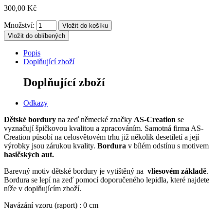
300,00 Kč
Množství:
Vložit do oblíbených
Popis
Doplňující zboží
Doplňující zboží
Odkazy
Dětské bordury
na zeď německé značky
AS-Creation
se
vyznačují špičkovou kvalitou a zpracováním. Samotná firma AS-
Creation působí na celosvětovém trhu již několik desetiletí a její
výrobky jsou zárukou kvality.
Bordura
v bílém odstínu s motivem
hasičských aut.
Barevný motiv dětské bordury je vytištěný
na
vliesovém základě
.
Bordura se lepí na zeď pomocí doporučeného lepidla, které najdete
níže v doplňujícím zboží.
Navázání vzoru (raport) : 0 cm