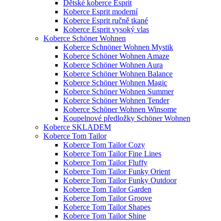
Dětské koberce Esprit
Koberce Esprit moderní
Koberce Esprit ručně tkané
Koberce Esprit vysoký vlas
Koberce Schöner Wohnen
Koberce Schnöner Wohnen Mystik
Koberce Schöner Wohnen Amaze
Koberce Schöner Wohnen Aura
Koberce Schöner Wohnen Balance
Koberce Schöner Wohnen Magic
Koberce Schöner Wohnen Summer
Koberce Schöner Wohnen Tender
Koberce Schöner Wohnen Winsome
Koupelnové předložky Schöner Wohnen
Koberce SKLADEM
Koberce Tom Tailor
Koberce Tom Tailor Cozy
Koberce Tom Tailor Fine Lines
Koberce Tom Tailor Fluffy
Koberce Tom Tailor Funky Orient
Koberce Tom Tailor Funky Outdoor
Koberce Tom Tailor Garden
Koberce Tom Tailor Groove
Koberce Tom Tailor Shapes
Koberce Tom Tailor Shine