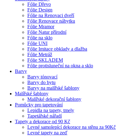
Fólie Dřevo
Fólie Design
Fólie na Renovaci dveří
Fólie Renovace nábytku
Fólie Mramor
Fólie Natur přírodní
Fólie na sklo
Fólie UNI
Fólie Imitace obklady a dlažba
Fólie Metráž
Fólie SKLADEM
Fólie protisluneční na okna a sklo
Barvy
Barvy tónovací
Barvy do bytu
Barvy na malířské šablony
Malířské šablony
Malířské dekorační šablony
Pomůcky pro tapetování
Lepidla na tapety, tmely
Tapetářské nářadí
Tapety a dekorace od 90 Kč
Levné samolepící dekorace na stěnu za 90Kč
Levné tapety na zeď