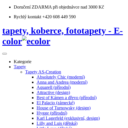
Doručení ZDARMA
při objednávce nad 3000 Kč
Rychlý kontakt +420 608 449 590
tapety, koberce, fototapety - E-
color
Kategorie
Tapety
Tapety AS-Creation
Absolutely Chic (moderní)
Anna and Andrea (moderní)
Aquarell (přírodní)
Attractive (design)
Best of Kámen a dřevo (přírodní)
El Palacio (zámecké)
House of Turnowsky (design)
Hygge (přírodní)
Karl Lagerfeld (exklusivní, design)
Lilly and Luis (dětská)