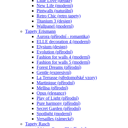
Little Love (dětské)
New Life (moderní)
Pintwalls (naturální)
Retro Chic (retro tapety)
Titanium 3 (design)
Wallpanel (moderní)
Tapety Erismann
Aurora (přírodní - romantika)
ELLE decoration 4 (moderní)
Elysium (design)
Evolution (přírodní)
Fashion for walls 4 (moderní)
Fashion for walls 5 (moderní)
Forest Dreams (přírodní)
Gentle (expresivní)
La Terrasse (středomořské vzory)
Martinique (přírodní)
Mellisa (přírodní)
Opus (elegance)
Play of Light (přírodní)
Pure harmony (přírodní)
Secret Garden (přírodní)
Spotlight (moderní)
Versailles (zámecké)
Tapety Rasch