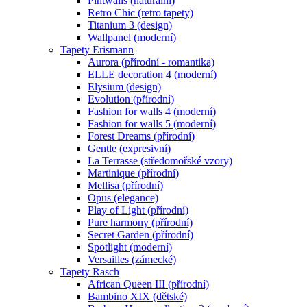
Pintwalls (naturální)
Retro Chic (retro tapety)
Titanium 3 (design)
Wallpanel (moderní)
Tapety Erismann
Aurora (přírodní - romantika)
ELLE decoration 4 (moderní)
Elysium (design)
Evolution (přírodní)
Fashion for walls 4 (moderní)
Fashion for walls 5 (moderní)
Forest Dreams (přírodní)
Gentle (expresivní)
La Terrasse (středomořské vzory)
Martinique (přírodní)
Mellisa (přírodní)
Opus (elegance)
Play of Light (přírodní)
Pure harmony (přírodní)
Secret Garden (přírodní)
Spotlight (moderní)
Versailles (zámecké)
Tapety Rasch
African Queen III (přírodní)
Bambino XIX (dětské)