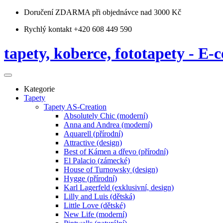
Doručení ZDARMA
při objednávce nad 3000 Kč
Rychlý kontakt +420 608 449 590
tapety, koberce, fototapety - E-c
Kategorie
Tapety
Tapety AS-Creation
Absolutely Chic (moderní)
Anna and Andrea (moderní)
Aquarell (přírodní)
Attractive (design)
Best of Kámen a dřevo (přírodní)
El Palacio (zámecké)
House of Turnowsky (design)
Hygge (přírodní)
Karl Lagerfeld (exklusivní, design)
Lilly and Luis (dětská)
Little Love (dětské)
New Life (moderní)