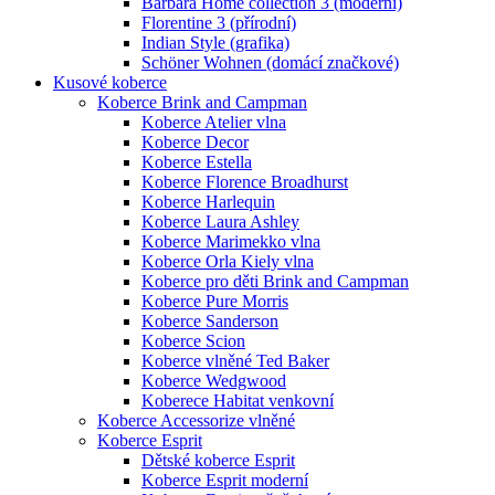
Barbara Home collection 3 (moderní)
Florentine 3 (přírodní)
Indian Style (grafika)
Schöner Wohnen (domácí značkové)
Kusové koberce
Koberce Brink and Campman
Koberce Atelier vlna
Koberce Decor
Koberce Estella
Koberce Florence Broadhurst
Koberce Harlequin
Koberce Laura Ashley
Koberce Marimekko vlna
Koberce Orla Kiely vlna
Koberce pro děti Brink and Campman
Koberce Pure Morris
Koberce Sanderson
Koberce Scion
Koberce vlněné Ted Baker
Koberce Wedgwood
Koberece Habitat venkovní
Koberce Accessorize vlněné
Koberce Esprit
Dětské koberce Esprit
Koberce Esprit moderní