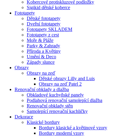
Kobercové protiskluzové podložky
Sigikid dětské koberce
Fototapety
Dětské fototapety
Dveřní fototapety
Fototapety SKLADEM
Fototapety z cest
Moře & Pláže
Parky & Zahrady
Příroda a Květiny
Umění & Deco
Západy slunce
Obrazy
Obrazy na zeď
Dětské obrazy Lilly and Luis
Obrazy na zeď Patel 2
Renovační obklady a dlažba
Obkladové kuchyňské panely
Podlahová renovační samolepící dlažba
Renovační obklady stěn
Samolepící renovační kachličky
Dekorace
Klasické bordury
Bordury klasické a květinové vzory
Bordury moderní vzory