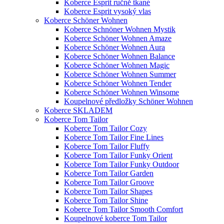
Koberce Esprit ručně tkané
Koberce Esprit vysoký vlas
Koberce Schöner Wohnen
Koberce Schnöner Wohnen Mystik
Koberce Schöner Wohnen Amaze
Koberce Schöner Wohnen Aura
Koberce Schöner Wohnen Balance
Koberce Schöner Wohnen Magic
Koberce Schöner Wohnen Summer
Koberce Schöner Wohnen Tender
Koberce Schöner Wohnen Winsome
Koupelnové předložky Schöner Wohnen
Koberce SKLADEM
Koberce Tom Tailor
Koberce Tom Tailor Cozy
Koberce Tom Tailor Fine Lines
Koberce Tom Tailor Fluffy
Koberce Tom Tailor Funky Orient
Koberce Tom Tailor Funky Outdoor
Koberce Tom Tailor Garden
Koberce Tom Tailor Groove
Koberce Tom Tailor Shapes
Koberce Tom Tailor Shine
Koberce Tom Tailor Smooth Comfort
Koupelnové koberce Tom Tailor