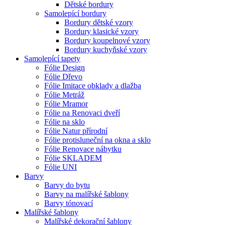
Dětské bordury
Samolepící bordury
Bordury dětské vzory
Bordury klasické vzory
Bordury koupelnové vzory
Bordury kuchyňské vzory
Samolepící tapety
Fólie Design
Fólie Dřevo
Fólie Imitace obklady a dlažba
Fólie Metráž
Fólie Mramor
Fólie na Renovaci dveří
Fólie na sklo
Fólie Natur přírodní
Fólie protisluneční na okna a sklo
Fólie Renovace nábytku
Fólie SKLADEM
Fólie UNI
Barvy
Barvy do bytu
Barvy na malířské šablony
Barvy tónovací
Malířské šablony
Malířské dekorační šablony