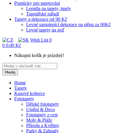
Pomůcky pro tapetování
Lepidla na tapety, tmely
Tapetářské nářadí
Tapety a dekorace od 90 Kč
Levné samolepící dekorace na stěnu za 90Kč
Levné tapety na zeď
Wish List
0
0
0.00 Kč
Nákupní košík je prázdný!
Hledej
Home
Tapety
Kusové koberce
Fototapety
Dětské fototapety
Umění & Deco
Fototapety z cest
Moře & Pláže
Příroda a Květiny
Parky & Zahrady