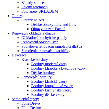
Západy slunce
Dveřní fototapety
Fototapety SKLADEM
Obrazy
Obrazy na zeď
Dětské obrazy Lilly and Luis
Obrazy na zeď Patel 2
Renovační obklady a dlažba
Obkladové kuchyňské panely
Renovační obklady stěn
Podlahová renovační samolepící dlažba
Samolepící renovační kachličky
Dekorace
Klasické bordury
Bordury moderní vzory
Bordury klasické a květinové vzory
Dětské bordury
Samolepící bordury
Bordury klasické vzory
Bordury koupelnové vzory
Bordury kuchyňské vzory
Bordury dětské vzory
Samolepící tapety
Fólie Dřevo
Fólie Design