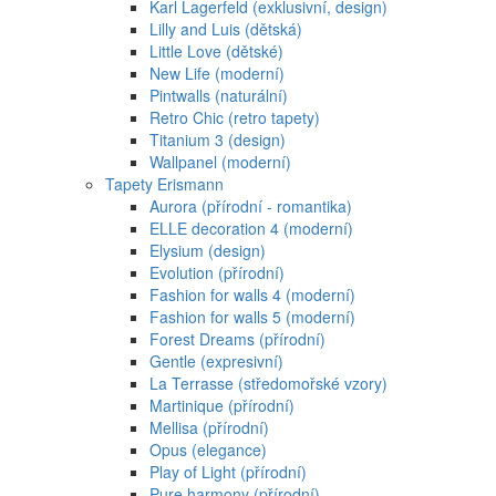
Karl Lagerfeld (exklusivní, design)
Lilly and Luis (dětská)
Little Love (dětské)
New Life (moderní)
Pintwalls (naturální)
Retro Chic (retro tapety)
Titanium 3 (design)
Wallpanel (moderní)
Tapety Erismann
Aurora (přírodní - romantika)
ELLE decoration 4 (moderní)
Elysium (design)
Evolution (přírodní)
Fashion for walls 4 (moderní)
Fashion for walls 5 (moderní)
Forest Dreams (přírodní)
Gentle (expresivní)
La Terrasse (středomořské vzory)
Martinique (přírodní)
Mellisa (přírodní)
Opus (elegance)
Play of Light (přírodní)
Pure harmony (přírodní)