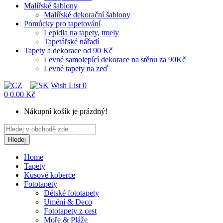
Malířské šablony
Malířské dekorační šablony
Pomůcky pro tapetování
Lepidla na tapety, tmely
Tapetářské nářadí
Tapety a dekorace od 90 Kč
Levné samolepící dekorace na stěnu za 90Kč
Levné tapety na zeď
Wish List
0
0
0.00 Kč
Nákupní košík je prázdný!
Hledej
Home
Tapety
Kusové koberce
Fototapety
Dětské fototapety
Umění & Deco
Fototapety z cest
Moře & Pláže