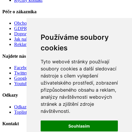
Rychlý kontakt
Péče o zákazníka
Obchodní podmínky
GDPR
Doprava
Používáme soubory
Jak nakupovat
Reklamace
cookies
Najdete nás
Tyto webové stránky používají
Facebook
soubory cookies a další sledovací
Twitter
nástroje s cílem vylepšení
Google
uživatelského prostředí, zobrazení
Youtube
přizpůsobeného obsahu a reklam,
Odkazy
analýzy návštěvnosti webových
stránek a zjištění zdroje
Odkazy
návštěvnosti.
Toplist
Kontakt
Souhlasím