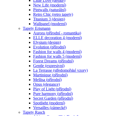
Little Love (dětské)
New Life (moderní)
Pintwalls (naturální)
Retro Chic (retro tapety)
Titanium 3 (design)
Wallpanel (moderní)
Tapety Erismann
Aurora (přírodní - romantika)
ELLE decoration 4 (moderní)
Elysium (design)
Evolution (přírodní)
Fashion for walls 4 (moderní)
Fashion for walls 5 (moderní)
Forest Dreams (přírodní)
Gentle (expresivní)
La Terrasse (středomořské vzory)
Martinique (přírodní)
Mellisa (přírodní)
Opus (elegance)
Play of Light (přírodní)
Pure harmony (přírodní)
Secret Garden (přírodní)
Spotlight (moderní)
Versailles (zámecké)
Tapety Rasch