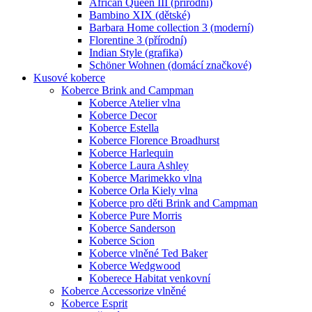
African Queen III (přírodní)
Bambino XIX (dětské)
Barbara Home collection 3 (moderní)
Florentine 3 (přírodní)
Indian Style (grafika)
Schöner Wohnen (domácí značkové)
Kusové koberce
Koberce Brink and Campman
Koberce Atelier vlna
Koberce Decor
Koberce Estella
Koberce Florence Broadhurst
Koberce Harlequin
Koberce Laura Ashley
Koberce Marimekko vlna
Koberce Orla Kiely vlna
Koberce pro děti Brink and Campman
Koberce Pure Morris
Koberce Sanderson
Koberce Scion
Koberce vlněné Ted Baker
Koberce Wedgwood
Koberece Habitat venkovní
Koberce Accessorize vlněné
Koberce Esprit