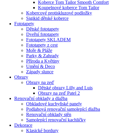
Koberce Tom Tailor Smooth Comfort
Koupelnové koberce Tom Tailor
Kobercové protiskluzové podložky
Sigikid dětské koberce
Fototapety
Dětské fototapety
Dveřní fototapety
Fototapety SKLADEM
Fototapety z cest
Moře & Pláže
Parky & Zahrady
Příroda a Květiny
Umění & Deco
Západy slunce
Obrazy
Obrazy na zeď
Dětské obrazy Lilly and Luis
Obrazy na zeď Patel 2
Renovační obklady a dlažba
Obkladové kuchyňské panely
Podlahová renovační samolepící dlažba
Renovační obklady stěn
Samolepící renovační kachličky
Dekorace
Klasické bordury