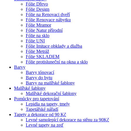
Fólie Dřevo
Fólie Design
Fólie na Renovaci dveří
Fólie Renovace nábytku
Fólie Mramor
Fólie Natur přírodní
Fólie na sklo
Fólie UNI
Fólie Imitace obklady a dlažba
Fólie Metráž
Fólie SKLADEM
Fólie protisluneční na okna a sklo
Barvy
Barvy tónovací
Barvy do bytu
Barvy na malířské šablony
Malířské šablony
Malířské dekorační šablony
Pomůcky pro tapetování
Lepidla na tapety, tmely
Tapetářské nářadí
Tapety a dekorace od 90 Kč
Levné samolepící dekorace na stěnu za 90Kč
Levné tapety na zeď