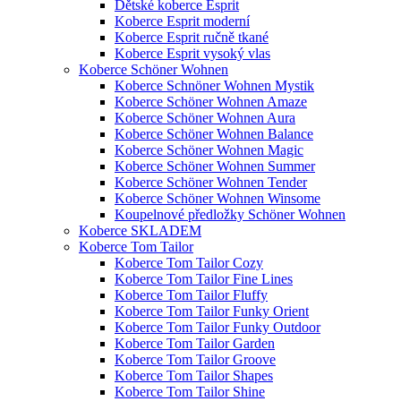
Dětské koberce Esprit
Koberce Esprit moderní
Koberce Esprit ručně tkané
Koberce Esprit vysoký vlas
Koberce Schöner Wohnen
Koberce Schnöner Wohnen Mystik
Koberce Schöner Wohnen Amaze
Koberce Schöner Wohnen Aura
Koberce Schöner Wohnen Balance
Koberce Schöner Wohnen Magic
Koberce Schöner Wohnen Summer
Koberce Schöner Wohnen Tender
Koberce Schöner Wohnen Winsome
Koupelnové předložky Schöner Wohnen
Koberce SKLADEM
Koberce Tom Tailor
Koberce Tom Tailor Cozy
Koberce Tom Tailor Fine Lines
Koberce Tom Tailor Fluffy
Koberce Tom Tailor Funky Orient
Koberce Tom Tailor Funky Outdoor
Koberce Tom Tailor Garden
Koberce Tom Tailor Groove
Koberce Tom Tailor Shapes
Koberce Tom Tailor Shine