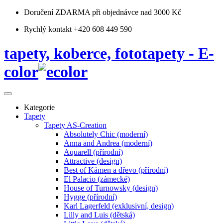
Doručení ZDARMA
při objednávce nad 3000 Kč
Rychlý kontakt +420 608 449 590
tapety, koberce, fototapety - E-
color
Kategorie
Tapety
Tapety AS-Creation
Absolutely Chic (moderní)
Anna and Andrea (moderní)
Aquarell (přírodní)
Attractive (design)
Best of Kámen a dřevo (přírodní)
El Palacio (zámecké)
House of Turnowsky (design)
Hygge (přírodní)
Karl Lagerfeld (exklusivní, design)
Lilly and Luis (dětská)