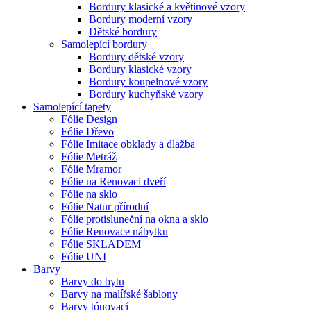
Bordury klasické a květinové vzory
Bordury moderní vzory
Dětské bordury
Samolepící bordury
Bordury dětské vzory
Bordury klasické vzory
Bordury koupelnové vzory
Bordury kuchyňské vzory
Samolepící tapety
Fólie Design
Fólie Dřevo
Fólie Imitace obklady a dlažba
Fólie Metráž
Fólie Mramor
Fólie na Renovaci dveří
Fólie na sklo
Fólie Natur přírodní
Fólie protisluneční na okna a sklo
Fólie Renovace nábytku
Fólie SKLADEM
Fólie UNI
Barvy
Barvy do bytu
Barvy na malířské šablony
Barvy tónovací