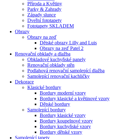
Příroda a Květiny
Parky & Zahrady
Západy slunce
Dveřní fototapety
Fototapety SKLADEM
Obrazy
Obrazy na zeď
Dětské obrazy Lilly and Luis
Obrazy na zeď Patel 2
Renovační obklady a dlažba
Obkladové kuchyňské panely
Renovační obklady stěn
Podlahová renovační samolepící dlažba
Samolepící renovační kachličky
Dekorace
Klasické bordury
Bordury moderní vzory
Bordury klasické a květinové vzory
Dětské bordury
Samolepící bordury
Bordury klasické vzory
Bordury koupelnové vzory
Bordury kuchyňské vzory
Bordury dětské vzory
Samolepící tapety