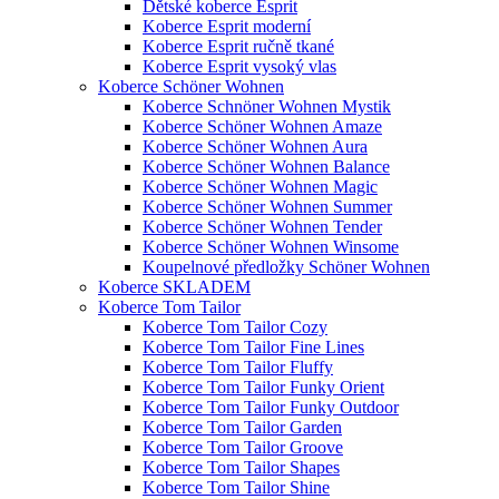
Dětské koberce Esprit
Koberce Esprit moderní
Koberce Esprit ručně tkané
Koberce Esprit vysoký vlas
Koberce Schöner Wohnen
Koberce Schnöner Wohnen Mystik
Koberce Schöner Wohnen Amaze
Koberce Schöner Wohnen Aura
Koberce Schöner Wohnen Balance
Koberce Schöner Wohnen Magic
Koberce Schöner Wohnen Summer
Koberce Schöner Wohnen Tender
Koberce Schöner Wohnen Winsome
Koupelnové předložky Schöner Wohnen
Koberce SKLADEM
Koberce Tom Tailor
Koberce Tom Tailor Cozy
Koberce Tom Tailor Fine Lines
Koberce Tom Tailor Fluffy
Koberce Tom Tailor Funky Orient
Koberce Tom Tailor Funky Outdoor
Koberce Tom Tailor Garden
Koberce Tom Tailor Groove
Koberce Tom Tailor Shapes
Koberce Tom Tailor Shine