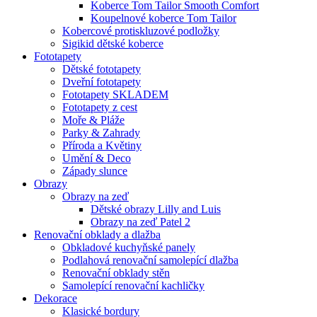
Koberce Tom Tailor Smooth Comfort
Koupelnové koberce Tom Tailor
Kobercové protiskluzové podložky
Sigikid dětské koberce
Fototapety
Dětské fototapety
Dveřní fototapety
Fototapety SKLADEM
Fototapety z cest
Moře & Pláže
Parky & Zahrady
Příroda a Květiny
Umění & Deco
Západy slunce
Obrazy
Obrazy na zeď
Dětské obrazy Lilly and Luis
Obrazy na zeď Patel 2
Renovační obklady a dlažba
Obkladové kuchyňské panely
Podlahová renovační samolepící dlažba
Renovační obklady stěn
Samolepící renovační kachličky
Dekorace
Klasické bordury