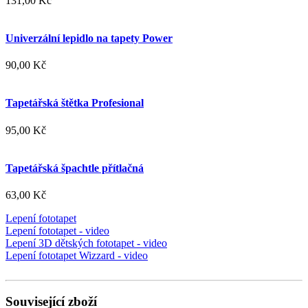
131,00 Kč
Univerzální lepidlo na tapety Power
90,00 Kč
Tapetářská štětka Profesional
95,00 Kč
Tapetářská špachtle přítlačná
63,00 Kč
Lepení fototapet
Lepení fototapet - video
Lepení 3D dětských fototapet - video
Lepení fototapet Wizzard - video
Související zboží