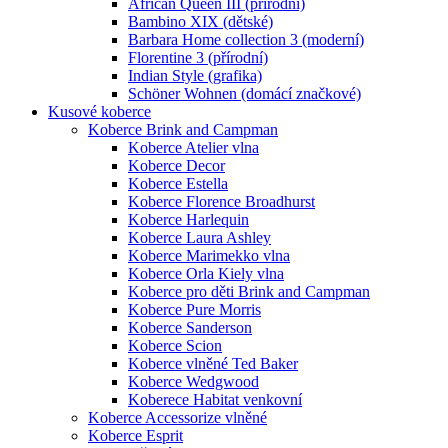
African Queen III (přírodní)
Bambino XIX (dětské)
Barbara Home collection 3 (moderní)
Florentine 3 (přírodní)
Indian Style (grafika)
Schöner Wohnen (domácí značkové)
Kusové koberce
Koberce Brink and Campman
Koberce Atelier vlna
Koberce Decor
Koberce Estella
Koberce Florence Broadhurst
Koberce Harlequin
Koberce Laura Ashley
Koberce Marimekko vlna
Koberce Orla Kiely vlna
Koberce pro děti Brink and Campman
Koberce Pure Morris
Koberce Sanderson
Koberce Scion
Koberce vlněné Ted Baker
Koberce Wedgwood
Koberece Habitat venkovní
Koberce Accessorize vlněné
Koberce Esprit