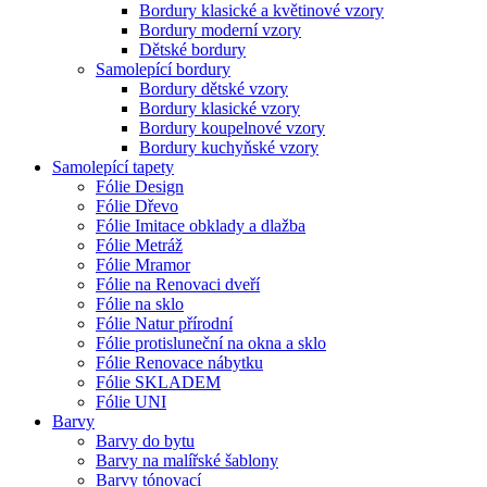
Bordury klasické a květinové vzory
Bordury moderní vzory
Dětské bordury
Samolepící bordury
Bordury dětské vzory
Bordury klasické vzory
Bordury koupelnové vzory
Bordury kuchyňské vzory
Samolepící tapety
Fólie Design
Fólie Dřevo
Fólie Imitace obklady a dlažba
Fólie Metráž
Fólie Mramor
Fólie na Renovaci dveří
Fólie na sklo
Fólie Natur přírodní
Fólie protisluneční na okna a sklo
Fólie Renovace nábytku
Fólie SKLADEM
Fólie UNI
Barvy
Barvy do bytu
Barvy na malířské šablony
Barvy tónovací