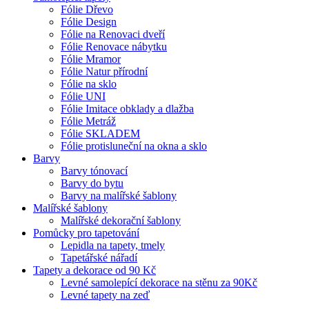
Fólie Dřevo
Fólie Design
Fólie na Renovaci dveří
Fólie Renovace nábytku
Fólie Mramor
Fólie Natur přírodní
Fólie na sklo
Fólie UNI
Fólie Imitace obklady a dlažba
Fólie Metráž
Fólie SKLADEM
Fólie protisluneční na okna a sklo
Barvy
Barvy tónovací
Barvy do bytu
Barvy na malířské šablony
Malířské šablony
Malířské dekorační šablony
Pomůcky pro tapetování
Lepidla na tapety, tmely
Tapetářské nářadí
Tapety a dekorace od 90 Kč
Levné samolepící dekorace na stěnu za 90Kč
Levné tapety na zeď