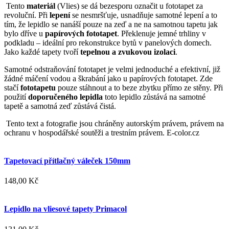
Tento
materiál
(Vlies) se dá bezesporu označit u fototapet za
revoluční. Při
lepení
se nesmršťuje, usnadňuje samotné lepení a to
tím, že lepidlo se nanáší pouze na zeď a ne na samotnou tapetu jak
bylo dříve u
papírových fototapet
. Překlenuje jemné trhliny v
podkladu – ideální pro rekonstrukce bytů v panelových domech.
Jako každé tapety tvoří
tepelnou a zvukovou izolaci
.
Samotné odstraňování fototapet je velmi jednoduché a efektivní, již
žádné máčení vodou a škrabání jako u papírových fototapet. Zde
stačí
fototapetu
pouze stáhnout a to beze zbytku přímo ze stěny. Při
použití
doporučeného lepidla
toto lepidlo zůstává na samotné
tapetě a samotná zeď zůstává čistá.
Tento text a fotografie jsou chráněny autorským právem, právem na
ochranu v hospodářské soutěži a trestním právem. E-color.cz
Tapetovací přítlačný váleček 150mm
148,00 Kč
Lepidlo na vliesové tapety Primacol