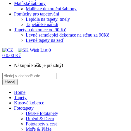
Malířské šablony
Malířské dekorační šablony
Pomůcky pro tapetování
Lepidla na tapety, tmely
Tapetářské nářadí
Tapety a dekorace od 90 Kč
Levné samolepící dekorace na stěnu za 90Kč
Levné tapety na zeď
Wish List
0
0
0.00 Kč
Nákupní košík je prázdný!
Hledej
Home
Tapety
Kusové koberce
Fototapety
Dětské fototapety
Umění & Deco
Fototapety z cest
Moře & Pláže