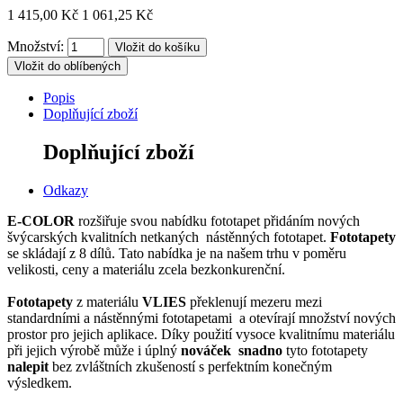
1 415,00 Kč
1 061,25 Kč
Množství:
Vložit do oblíbených
Popis
Doplňující zboží
Doplňující zboží
Odkazy
E-COLOR
rozšiřuje svou
nabídku
foto
tapet
přidáním
nových
švýcarských
kvalitních
netkaných
nástěnných fototapet
.
Fototapety
se skládají z
8
dílů. Tato nabídka je na našem trhu v poměru
velikosti, ceny a materiálu zcela bezkonkurenční.
Fototapety
z materiálu
VLIES
překlenují mezeru
mezi
standardními
a
nástěnnými fototapetami
a
otevírají
množství
nových
prostor
pro jejich aplikace
.
Díky
použití vysoce
kvalitnímu materiálu
při jejich výrobě
může i úplný
nováček
snadno
tyto fototapety
nalepit
bez zvláštních zkušeností s perfektním konečným
výsledkem.