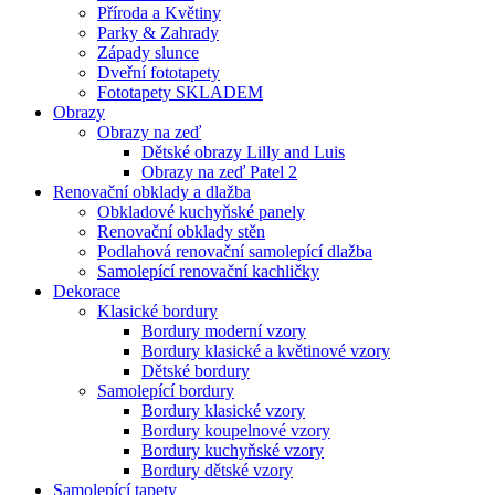
Příroda a Květiny
Parky & Zahrady
Západy slunce
Dveřní fototapety
Fototapety SKLADEM
Obrazy
Obrazy na zeď
Dětské obrazy Lilly and Luis
Obrazy na zeď Patel 2
Renovační obklady a dlažba
Obkladové kuchyňské panely
Renovační obklady stěn
Podlahová renovační samolepící dlažba
Samolepící renovační kachličky
Dekorace
Klasické bordury
Bordury moderní vzory
Bordury klasické a květinové vzory
Dětské bordury
Samolepící bordury
Bordury klasické vzory
Bordury koupelnové vzory
Bordury kuchyňské vzory
Bordury dětské vzory
Samolepící tapety