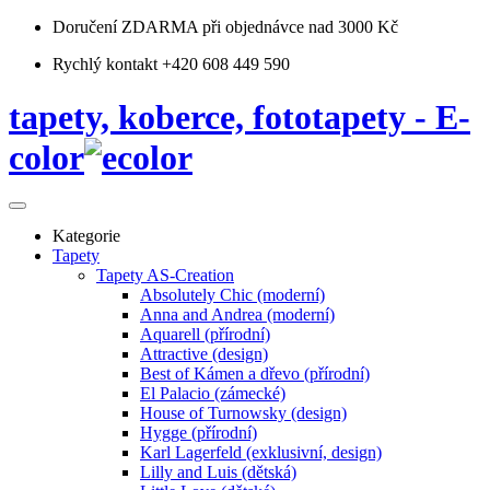
Doručení ZDARMA
při objednávce nad 3000 Kč
Rychlý kontakt +420 608 449 590
tapety, koberce, fototapety - E-
color
Kategorie
Tapety
Tapety AS-Creation
Absolutely Chic (moderní)
Anna and Andrea (moderní)
Aquarell (přírodní)
Attractive (design)
Best of Kámen a dřevo (přírodní)
El Palacio (zámecké)
House of Turnowsky (design)
Hygge (přírodní)
Karl Lagerfeld (exklusivní, design)
Lilly and Luis (dětská)