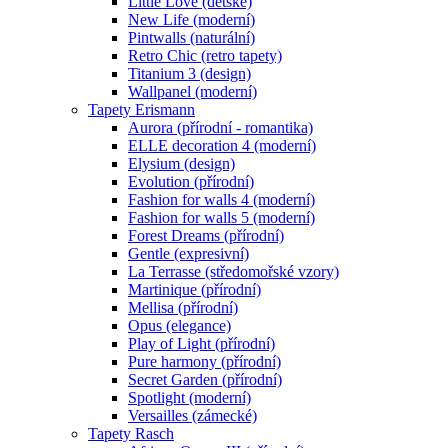
Little Love (dětské)
New Life (moderní)
Pintwalls (naturální)
Retro Chic (retro tapety)
Titanium 3 (design)
Wallpanel (moderní)
Tapety Erismann
Aurora (přírodní - romantika)
ELLE decoration 4 (moderní)
Elysium (design)
Evolution (přírodní)
Fashion for walls 4 (moderní)
Fashion for walls 5 (moderní)
Forest Dreams (přírodní)
Gentle (expresivní)
La Terrasse (středomořské vzory)
Martinique (přírodní)
Mellisa (přírodní)
Opus (elegance)
Play of Light (přírodní)
Pure harmony (přírodní)
Secret Garden (přírodní)
Spotlight (moderní)
Versailles (zámecké)
Tapety Rasch