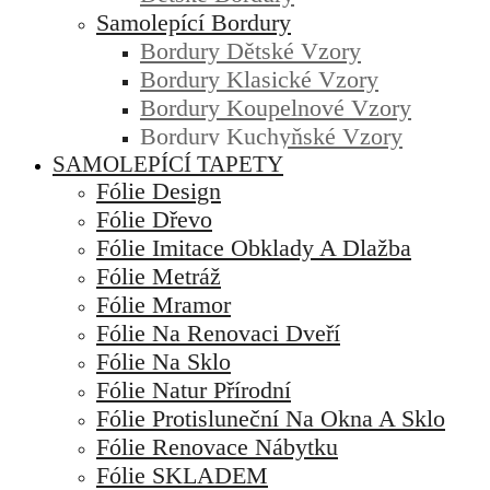
Samolepící Bordury
Bordury Dětské Vzory
Bordury Klasické Vzory
Bordury Koupelnové Vzory
Bordury Kuchyňské Vzory
SAMOLEPÍCÍ TAPETY
Fólie Design
Fólie Dřevo
Fólie Imitace Obklady A Dlažba
Fólie Metráž
Fólie Mramor
Fólie Na Renovaci Dveří
Fólie Na Sklo
Fólie Natur Přírodní
Fólie Protisluneční Na Okna A Sklo
Fólie Renovace Nábytku
Fólie SKLADEM