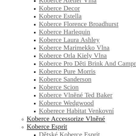
Koberce Atelier Vlna
Koberce Decor
Koberce Estella
Koberce Florence Broadhurst
Koberce Harlequin
Koberce Laura Ashley
Koberce Marimekko Vlna
Koberce Orla Kiely Vlna
Koberce Pro Děti Brink And Cam
Koberce Pure Morris
Koberce Sanderson
Koberce Scion
Koberce Vlněné Ted Baker
Koberce Wedgwood
Koberece Habitat Venkovní
Koberce Accessorize Vlněné
Koberce Esprit
Dětské Koberce Esprit