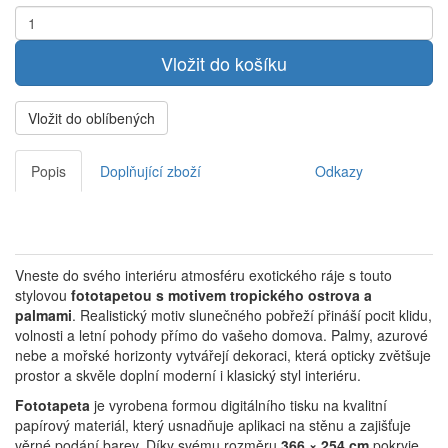
Vložit do oblíbených
Popis
Doplňující zboží
Odkazy
Vneste do svého interiéru atmosféru exotického ráje s touto
stylovou
fototapetou s motivem tropického ostrova a
palmami
. Realistický motiv slunečného pobřeží přináší pocit klidu,
volnosti a letní pohody přímo do vašeho domova. Palmy, azurové
nebe a mořské horizonty vytvářejí dekoraci, která opticky zvětšuje
prostor a skvěle doplní moderní i klasický styl interiéru.
Fototapeta
je vyrobena formou digitálního tisku na kvalitní
papírový materiál, který usnadňuje aplikaci na stěnu a zajišťuje
věrné podání barev. Díky svému rozměru
366 × 254 cm
pokryje