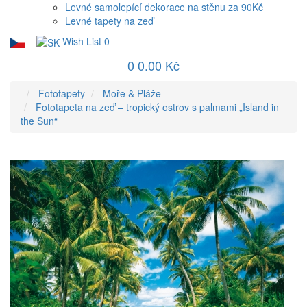
Levné samolepící dekorace na stěnu za 90Kč
Levné tapety na zeď
Wish List
0
0
0.00 Kč
Fototapety
Moře & Pláže
Fototapeta na zeď – tropický ostrov s palmami „Island in
the Sun“