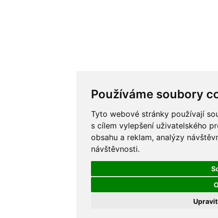
Používáme soubory c
Tyto webové stránky používají sou
s cílem vylepšení uživatelského p
obsahu a reklam, analýzy návštěvn
návštěvnosti.
S
O
Upravi