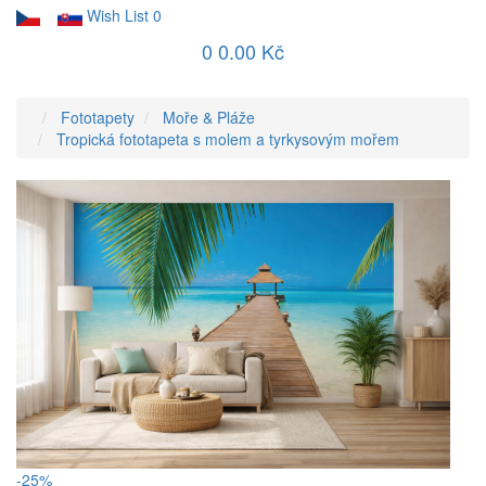
Wish List
0
0
0.00 Kč
Fototapety
Moře & Pláže
Tropická fototapeta s molem a tyrkysovým mořem
-25%