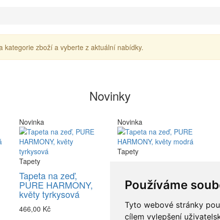
a kategorie zboží a vyberte z aktuální nabídky.
Novinky
Novinka
Novinka
Tapety
Tapety
Tapeta na zeď,
PURE HARMONY,
Tapeta na zeď,
Používáme soub
květy modrá
PURE HARMONY,
květy tyrkysová
466,00 Kč
Tyto webové stránky použí
466,00 Kč
cílem vylepšení uživatel