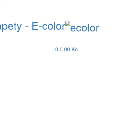
č
apety - E-color
0
0.00 Kč