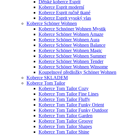
Dětské koberce Esprit
Koberce Esprit moderní
Koberce Esprit ručně tkané
Koberce Esprit vysoký vlas
Koberce Schöner Wohnen
Koberce Schnöner Wohnen Mystik
Koberce Schöner Wohnen Amaze
Koberce Schöner Wohnen Aura
Koberce Schöner Wohnen Balance
Koberce Schöner Wohnen Magic
Koberce Schöner Wohnen Summer
Koberce Schöner Wohnen Tender
Koberce Schöner Wohnen Winsome
Koupelnové předložky Schöner Wohnen
Koberce SKLADEM
Koberce Tom Tailor
Koberce Tom Tailor Cozy
Koberce Tom Tailor Fine Lines
Koberce Tom Tailor Fluffy
Koberce Tom Tailor Funky Orient
Koberce Tom Tailor Funky Outdoor
Koberce Tom Tailor Garden
Koberce Tom Tailor Groove
Koberce Tom Tailor Shapes
Koberce Tom Tailor Shine