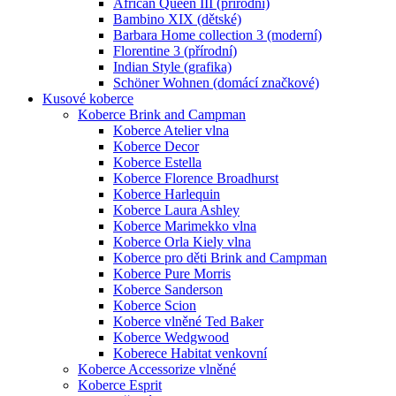
African Queen III (přírodní)
Bambino XIX (dětské)
Barbara Home collection 3 (moderní)
Florentine 3 (přírodní)
Indian Style (grafika)
Schöner Wohnen (domácí značkové)
Kusové koberce
Koberce Brink and Campman
Koberce Atelier vlna
Koberce Decor
Koberce Estella
Koberce Florence Broadhurst
Koberce Harlequin
Koberce Laura Ashley
Koberce Marimekko vlna
Koberce Orla Kiely vlna
Koberce pro děti Brink and Campman
Koberce Pure Morris
Koberce Sanderson
Koberce Scion
Koberce vlněné Ted Baker
Koberce Wedgwood
Koberece Habitat venkovní
Koberce Accessorize vlněné
Koberce Esprit