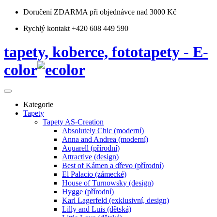
Doručení ZDARMA
při objednávce nad 3000 Kč
Rychlý kontakt +420 608 449 590
tapety, koberce, fototapety - E-
color
Kategorie
Tapety
Tapety AS-Creation
Absolutely Chic (moderní)
Anna and Andrea (moderní)
Aquarell (přírodní)
Attractive (design)
Best of Kámen a dřevo (přírodní)
El Palacio (zámecké)
House of Turnowsky (design)
Hygge (přírodní)
Karl Lagerfeld (exklusivní, design)
Lilly and Luis (dětská)