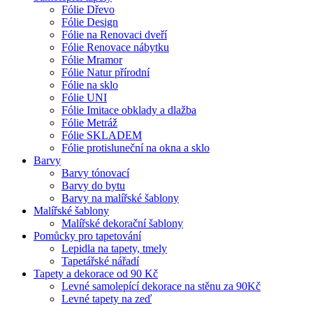
Fólie Dřevo
Fólie Design
Fólie na Renovaci dveří
Fólie Renovace nábytku
Fólie Mramor
Fólie Natur přírodní
Fólie na sklo
Fólie UNI
Fólie Imitace obklady a dlažba
Fólie Metráž
Fólie SKLADEM
Fólie protisluneční na okna a sklo
Barvy
Barvy tónovací
Barvy do bytu
Barvy na malířské šablony
Malířské šablony
Malířské dekorační šablony
Pomůcky pro tapetování
Lepidla na tapety, tmely
Tapetářské nářadí
Tapety a dekorace od 90 Kč
Levné samolepící dekorace na stěnu za 90Kč
Levné tapety na zeď