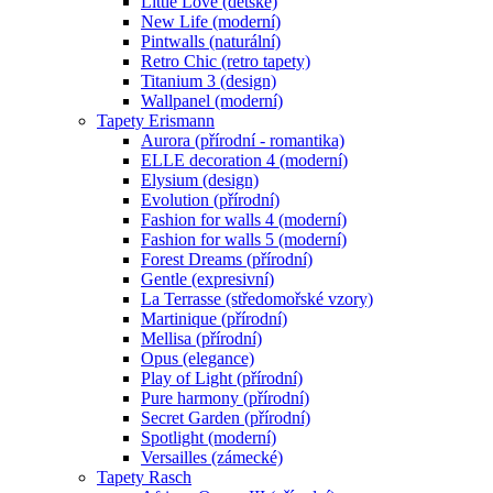
Little Love (dětské)
New Life (moderní)
Pintwalls (naturální)
Retro Chic (retro tapety)
Titanium 3 (design)
Wallpanel (moderní)
Tapety Erismann
Aurora (přírodní - romantika)
ELLE decoration 4 (moderní)
Elysium (design)
Evolution (přírodní)
Fashion for walls 4 (moderní)
Fashion for walls 5 (moderní)
Forest Dreams (přírodní)
Gentle (expresivní)
La Terrasse (středomořské vzory)
Martinique (přírodní)
Mellisa (přírodní)
Opus (elegance)
Play of Light (přírodní)
Pure harmony (přírodní)
Secret Garden (přírodní)
Spotlight (moderní)
Versailles (zámecké)
Tapety Rasch