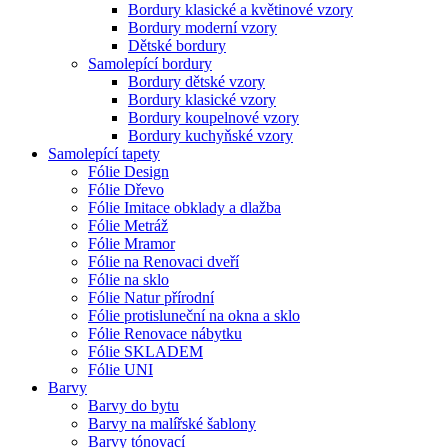
Bordury klasické a květinové vzory
Bordury moderní vzory
Dětské bordury
Samolepící bordury
Bordury dětské vzory
Bordury klasické vzory
Bordury koupelnové vzory
Bordury kuchyňské vzory
Samolepící tapety
Fólie Design
Fólie Dřevo
Fólie Imitace obklady a dlažba
Fólie Metráž
Fólie Mramor
Fólie na Renovaci dveří
Fólie na sklo
Fólie Natur přírodní
Fólie protisluneční na okna a sklo
Fólie Renovace nábytku
Fólie SKLADEM
Fólie UNI
Barvy
Barvy do bytu
Barvy na malířské šablony
Barvy tónovací