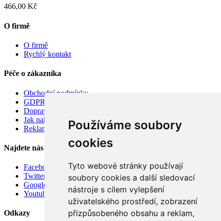
466,00 Kč
O firmě
O firmě
Rychlý kontakt
Péče o zákazníka
Obchodní podmínky
GDPR
Doprava
Jak nakupovat
Používáme soubory
Reklamace
cookies
Najdete nás
Tyto webové stránky používají
Facebook
Twitter
soubory cookies a další sledovací
Google
nástroje s cílem vylepšení
Youtube
uživatelského prostředí, zobrazení
přizpůsobeného obsahu a reklam,
Odkazy