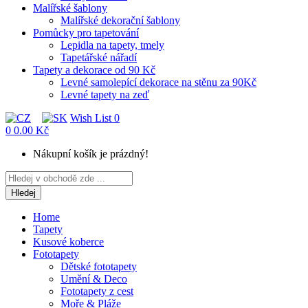
Malířské šablony
Malířské dekorační šablony
Pomůcky pro tapetování
Lepidla na tapety, tmely
Tapetářské nářadí
Tapety a dekorace od 90 Kč
Levné samolepící dekorace na stěnu za 90Kč
Levné tapety na zeď
Wish List
0
0
0.00 Kč
Nákupní košík je prázdný!
Hledej
Home
Tapety
Kusové koberce
Fototapety
Dětské fototapety
Umění & Deco
Fototapety z cest
Moře & Pláže