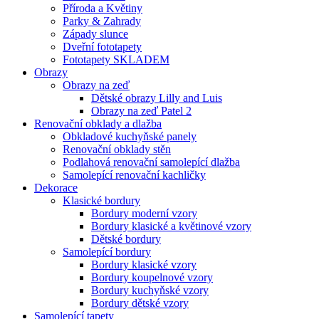
Příroda a Květiny
Parky & Zahrady
Západy slunce
Dveřní fototapety
Fototapety SKLADEM
Obrazy
Obrazy na zeď
Dětské obrazy Lilly and Luis
Obrazy na zeď Patel 2
Renovační obklady a dlažba
Obkladové kuchyňské panely
Renovační obklady stěn
Podlahová renovační samolepící dlažba
Samolepící renovační kachličky
Dekorace
Klasické bordury
Bordury moderní vzory
Bordury klasické a květinové vzory
Dětské bordury
Samolepící bordury
Bordury klasické vzory
Bordury koupelnové vzory
Bordury kuchyňské vzory
Bordury dětské vzory
Samolepící tapety