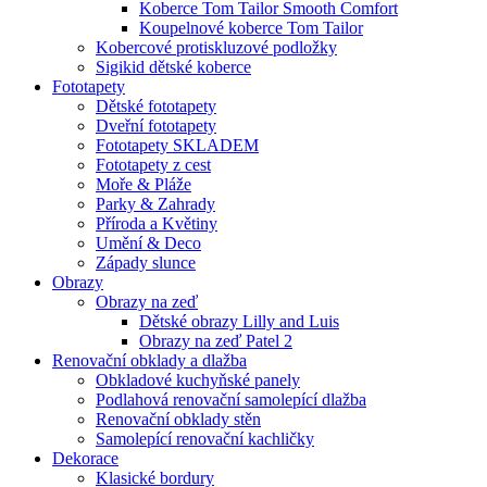
Koberce Tom Tailor Smooth Comfort
Koupelnové koberce Tom Tailor
Kobercové protiskluzové podložky
Sigikid dětské koberce
Fototapety
Dětské fototapety
Dveřní fototapety
Fototapety SKLADEM
Fototapety z cest
Moře & Pláže
Parky & Zahrady
Příroda a Květiny
Umění & Deco
Západy slunce
Obrazy
Obrazy na zeď
Dětské obrazy Lilly and Luis
Obrazy na zeď Patel 2
Renovační obklady a dlažba
Obkladové kuchyňské panely
Podlahová renovační samolepící dlažba
Renovační obklady stěn
Samolepící renovační kachličky
Dekorace
Klasické bordury