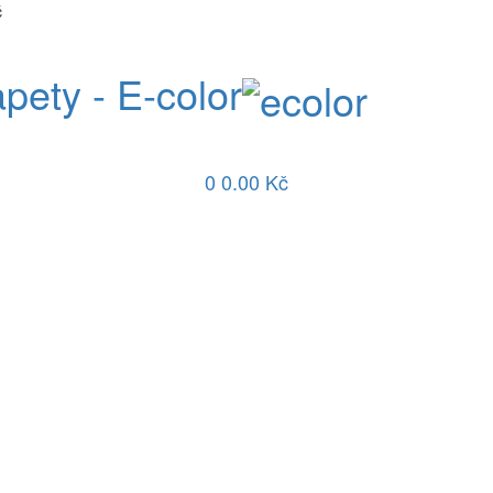
č
apety - E-color
0
0.00 Kč