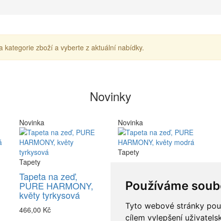
a kategorie zboží a vyberte z aktuální nabídky.
Novinky
Novinka
Novinka
Tapety
Tapety
Tapeta na zeď,
PURE HARMONY,
Tapeta na zeď,
Používáme soub
květy modrá
PURE HARMONY,
květy tyrkysová
466,00 Kč
Tyto webové stránky použí
466,00 Kč
cílem vylepšení uživatel