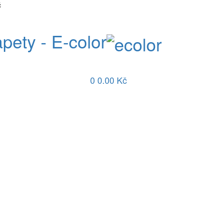
č
apety - E-color
0
0.00 Kč