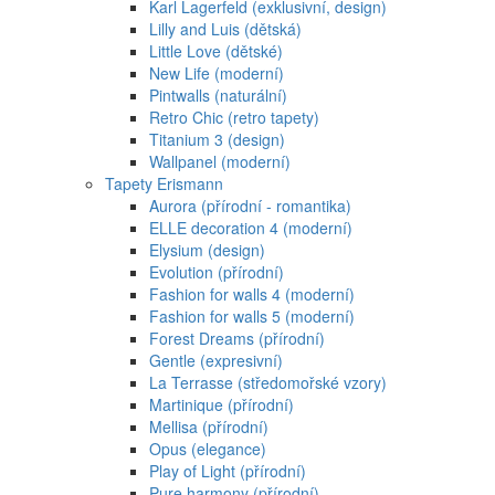
Karl Lagerfeld (exklusivní, design)
Lilly and Luis (dětská)
Little Love (dětské)
New Life (moderní)
Pintwalls (naturální)
Retro Chic (retro tapety)
Titanium 3 (design)
Wallpanel (moderní)
Tapety Erismann
Aurora (přírodní - romantika)
ELLE decoration 4 (moderní)
Elysium (design)
Evolution (přírodní)
Fashion for walls 4 (moderní)
Fashion for walls 5 (moderní)
Forest Dreams (přírodní)
Gentle (expresivní)
La Terrasse (středomořské vzory)
Martinique (přírodní)
Mellisa (přírodní)
Opus (elegance)
Play of Light (přírodní)
Pure harmony (přírodní)