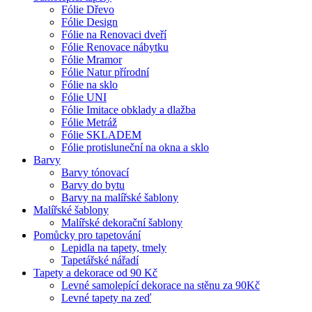
Fólie Dřevo
Fólie Design
Fólie na Renovaci dveří
Fólie Renovace nábytku
Fólie Mramor
Fólie Natur přírodní
Fólie na sklo
Fólie UNI
Fólie Imitace obklady a dlažba
Fólie Metráž
Fólie SKLADEM
Fólie protisluneční na okna a sklo
Barvy
Barvy tónovací
Barvy do bytu
Barvy na malířské šablony
Malířské šablony
Malířské dekorační šablony
Pomůcky pro tapetování
Lepidla na tapety, tmely
Tapetářské nářadí
Tapety a dekorace od 90 Kč
Levné samolepící dekorace na stěnu za 90Kč
Levné tapety na zeď