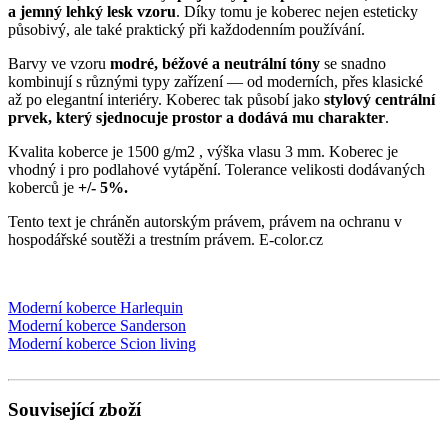
a jemný lehký lesk vzoru
. Díky tomu je koberec nejen esteticky
působivý, ale také praktický při každodenním používání.
Barvy ve vzoru
modré, béžové a neutrální tóny
se snadno
kombinují s různými typy zařízení — od moderních, přes klasické
až po elegantní interiéry. Koberec tak působí jako
stylový centrální
prvek, který sjednocuje prostor a dodává mu charakter
.
Kvalita koberce je 1500 g/m2 , výška vlasu 3 mm. Koberec je
vhodný i pro podlahové vytápění.
Tolerance velikosti dodávaných
koberců je
+/- 5%.
Tento text je chráněn autorským právem, právem na ochranu v
hospodářské soutěži a trestním právem. E-color.cz
Moderní koberce Harlequin
Moderní koberce Sanderson
Moderní koberce Scion living
Související zboží