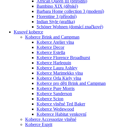
African Queen III (přírodní)
Bambino XIX (dětské)
Barbara Home collection 3 (moderní)
Florentine 3 (přírodní)
Indian Style (grafika)
Schöner Wohnen (domácí značkové)
Kusové koberce
Koberce Brink and Campman
Koberce Atelier vlna
Koberce Decor
Koberce Estella
Koberce Florence Broadhurst
Koberce Harlequin
Koberce Laura Ashley
Koberce Marimekko vlna
Koberce Orla Kiely vlna
Koberce pro děti Brink and Campman
Koberce Pure Morris
Koberce Sanderson
Koberce Scion
Koberce vlněné Ted Baker
Koberce Wedgwood
Koberece Habitat venkovní
Koberce Accessorize vlněné
Koberce Esprit