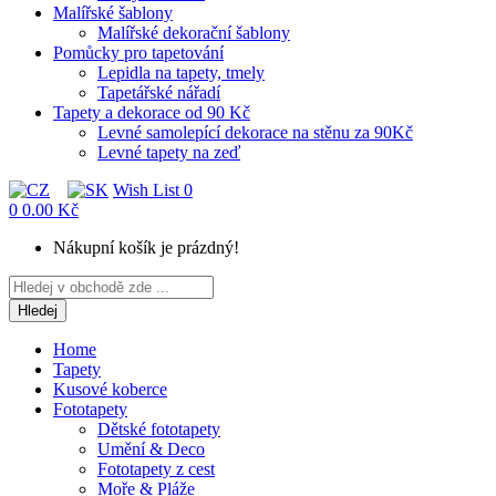
Malířské šablony
Malířské dekorační šablony
Pomůcky pro tapetování
Lepidla na tapety, tmely
Tapetářské nářadí
Tapety a dekorace od 90 Kč
Levné samolepící dekorace na stěnu za 90Kč
Levné tapety na zeď
Wish List
0
0
0.00 Kč
Nákupní košík je prázdný!
Hledej
Home
Tapety
Kusové koberce
Fototapety
Dětské fototapety
Umění & Deco
Fototapety z cest
Moře & Pláže