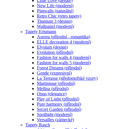
Little Love (dětské)
New Life (moderní)
Pintwalls (naturální)
Retro Chic (retro tapety)
Titanium 3 (design)
Wallpanel (moderní)
Tapety Erismann
Aurora (přírodní - romantika)
ELLE decoration 4 (moderní)
Elysium (design)
Evolution (přírodní)
Fashion for walls 4 (moderní)
Fashion for walls 5 (moderní)
Forest Dreams (přírodní)
Gentle (expresivní)
La Terrasse (středomořské vzory)
Martinique (přírodní)
Mellisa (přírodní)
Opus (elegance)
Play of Light (přírodní)
Pure harmony (přírodní)
Secret Garden (přírodní)
Spotlight (moderní)
Versailles (zámecké)
Tapety Rasch