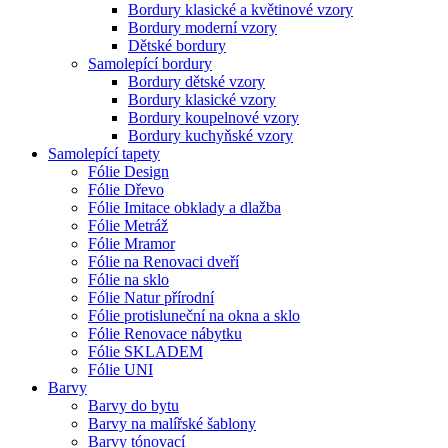
Bordury klasické a květinové vzory
Bordury moderní vzory
Dětské bordury
Samolepící bordury
Bordury dětské vzory
Bordury klasické vzory
Bordury koupelnové vzory
Bordury kuchyňské vzory
Samolepící tapety
Fólie Design
Fólie Dřevo
Fólie Imitace obklady a dlažba
Fólie Metráž
Fólie Mramor
Fólie na Renovaci dveří
Fólie na sklo
Fólie Natur přírodní
Fólie protisluneční na okna a sklo
Fólie Renovace nábytku
Fólie SKLADEM
Fólie UNI
Barvy
Barvy do bytu
Barvy na malířské šablony
Barvy tónovací