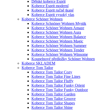
Dětské koberce Esprit
Koberce Esprit moderní
Koberce Esprit ručně tkané
Koberce Esprit vysoký vlas
Koberce Schöner Wohnen
Koberce Schnöner Wohnen Mystik
Koberce Schöner Wohnen Amaze
Koberce Schöner Wohnen Aura
Koberce Schöner Wohnen Balance
Koberce Schöner Wohnen Magic
Koberce Schöner Wohnen Summer
Koberce Schöner Wohnen Tender
Koberce Schöner Wohnen Winsome
Koupelnové předložky Schöner Wohnen
Koberce SKLADEM
Koberce Tom Tailor
Koberce Tom Tailor Cozy
Koberce Tom Tailor Fine Lines
Koberce Tom Tailor Fluffy
Koberce Tom Tailor Funky Orient
Koberce Tom Tailor Funky Outdoor
Koberce Tom Tailor Garden
Koberce Tom Tailor Groove
Koberce Tom Tailor Shapes
Koberce Tom Tailor Shine