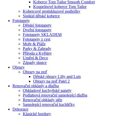
Koberce Tom Tailor Smooth Comfort
Koupelnové koberce Tom Tailor
Kobercové protiskluzové podložky
Sigikid dětské koberce
Fototapety
Dětské fototapety
Dveřní fototapety
Fototapety SKLADEM
Fototapety z cest
Moře & Pláže
Parky & Zahrady
Příroda a Květiny
Umění & Deco
Západy slunce
Obrazy
Obrazy na zeď
Dětské obrazy Lilly and Luis
Obrazy na zeď Patel 2
Renovační obklady a dlažba
Obkladové kuchyňské panely
Podlahová renovační samolepící dlažba
Renovační obklady stěn
Samolepící renovační kachličky
Dekorace
Klasické bordury