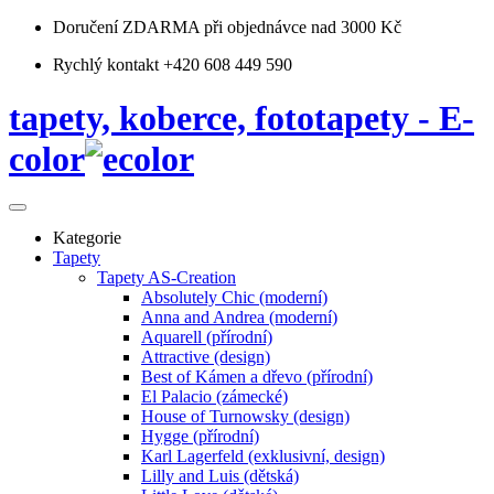
Doručení ZDARMA
při objednávce nad 3000 Kč
Rychlý kontakt +420 608 449 590
tapety, koberce, fototapety - E-
color
Kategorie
Tapety
Tapety AS-Creation
Absolutely Chic (moderní)
Anna and Andrea (moderní)
Aquarell (přírodní)
Attractive (design)
Best of Kámen a dřevo (přírodní)
El Palacio (zámecké)
House of Turnowsky (design)
Hygge (přírodní)
Karl Lagerfeld (exklusivní, design)
Lilly and Luis (dětská)