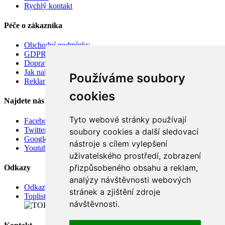
Rychlý kontakt
Péče o zákazníka
Obchodní podmínky
GDPR
Doprava
Jak nakupovat
Používáme soubory
Reklamace
cookies
Najdete nás
Tyto webové stránky používají
Facebook
Twitter
soubory cookies a další sledovací
Google
nástroje s cílem vylepšení
Youtube
uživatelského prostředí, zobrazení
přizpůsobeného obsahu a reklam,
Odkazy
analýzy návštěvnosti webových
Odkazy
stránek a zjištění zdroje
Toplist
návštěvnosti.