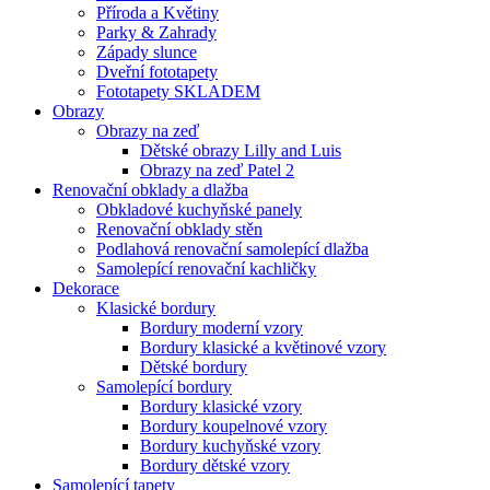
Příroda a Květiny
Parky & Zahrady
Západy slunce
Dveřní fototapety
Fototapety SKLADEM
Obrazy
Obrazy na zeď
Dětské obrazy Lilly and Luis
Obrazy na zeď Patel 2
Renovační obklady a dlažba
Obkladové kuchyňské panely
Renovační obklady stěn
Podlahová renovační samolepící dlažba
Samolepící renovační kachličky
Dekorace
Klasické bordury
Bordury moderní vzory
Bordury klasické a květinové vzory
Dětské bordury
Samolepící bordury
Bordury klasické vzory
Bordury koupelnové vzory
Bordury kuchyňské vzory
Bordury dětské vzory
Samolepící tapety