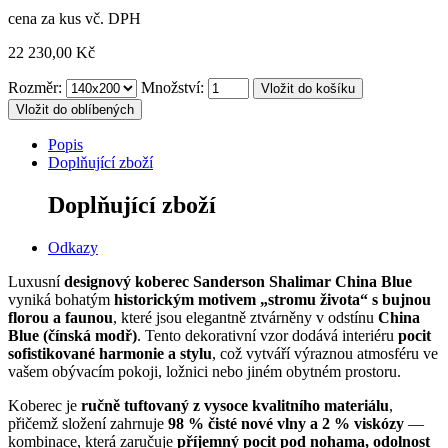
cena za kus vč. DPH
22 230,00 Kč
Rozměr:
Množství:
Vložit do oblíbených
Popis
Doplňující zboží
Doplňující zboží
Odkazy
Luxusní
designový koberec Sanderson Shalimar China Blue
vyniká bohatým
historickým motivem „stromu života“ s bujnou
florou a faunou
, které jsou elegantně ztvárněny v odstínu
China
Blue (čínská modř)
. Tento dekorativní vzor dodává interiéru
pocit
sofistikované harmonie a stylu
, což vytváří výraznou atmosféru ve
vašem obývacím pokoji, ložnici nebo jiném obytném prostoru.
Koberec je
ručně tuftovaný z vysoce kvalitního materiálu
,
přičemž složení zahrnuje
98 % čisté nové vlny a 2 % viskózy
—
kombinace, která zaručuje
příjemný pocit pod nohama, odolnost