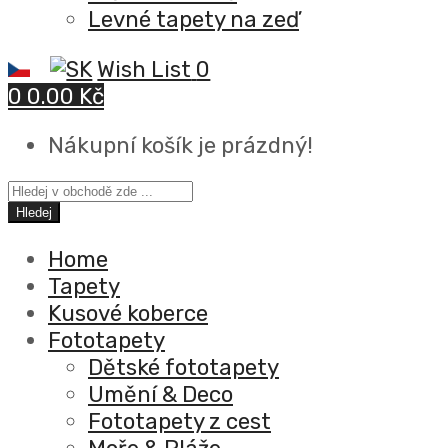
Levné tapety na zeď
Wish List
0
0
0.00 Kč
Nákupní košík je prázdný!
Hledej
Home
Tapety
Kusové koberce
Fototapety
Dětské fototapety
Umění & Deco
Fototapety z cest