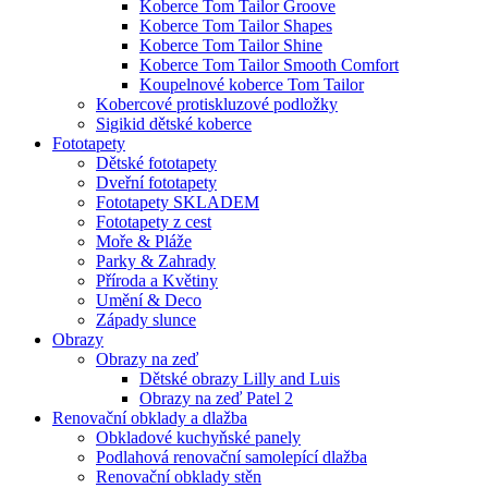
Koberce Tom Tailor Groove
Koberce Tom Tailor Shapes
Koberce Tom Tailor Shine
Koberce Tom Tailor Smooth Comfort
Koupelnové koberce Tom Tailor
Kobercové protiskluzové podložky
Sigikid dětské koberce
Fototapety
Dětské fototapety
Dveřní fototapety
Fototapety SKLADEM
Fototapety z cest
Moře & Pláže
Parky & Zahrady
Příroda a Květiny
Umění & Deco
Západy slunce
Obrazy
Obrazy na zeď
Dětské obrazy Lilly and Luis
Obrazy na zeď Patel 2
Renovační obklady a dlažba
Obkladové kuchyňské panely
Podlahová renovační samolepící dlažba
Renovační obklady stěn