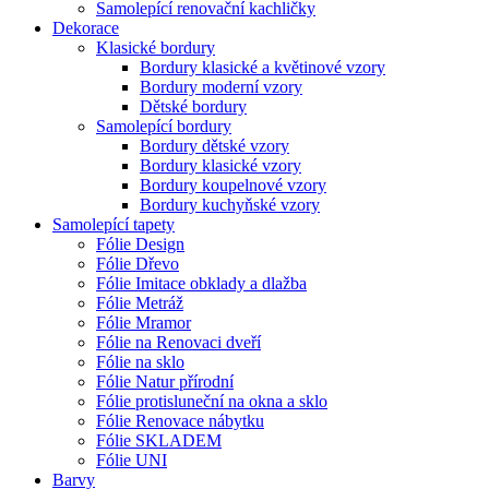
Samolepící renovační kachličky
Dekorace
Klasické bordury
Bordury klasické a květinové vzory
Bordury moderní vzory
Dětské bordury
Samolepící bordury
Bordury dětské vzory
Bordury klasické vzory
Bordury koupelnové vzory
Bordury kuchyňské vzory
Samolepící tapety
Fólie Design
Fólie Dřevo
Fólie Imitace obklady a dlažba
Fólie Metráž
Fólie Mramor
Fólie na Renovaci dveří
Fólie na sklo
Fólie Natur přírodní
Fólie protisluneční na okna a sklo
Fólie Renovace nábytku
Fólie SKLADEM
Fólie UNI
Barvy