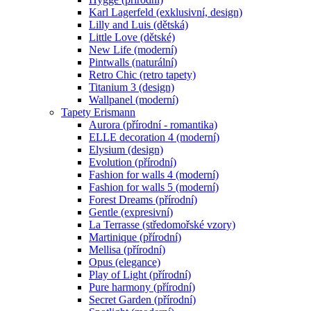
Karl Lagerfeld (exklusivní, design)
Lilly and Luis (dětská)
Little Love (dětské)
New Life (moderní)
Pintwalls (naturální)
Retro Chic (retro tapety)
Titanium 3 (design)
Wallpanel (moderní)
Tapety Erismann
Aurora (přírodní - romantika)
ELLE decoration 4 (moderní)
Elysium (design)
Evolution (přírodní)
Fashion for walls 4 (moderní)
Fashion for walls 5 (moderní)
Forest Dreams (přírodní)
Gentle (expresivní)
La Terrasse (středomořské vzory)
Martinique (přírodní)
Mellisa (přírodní)
Opus (elegance)
Play of Light (přírodní)
Pure harmony (přírodní)
Secret Garden (přírodní)