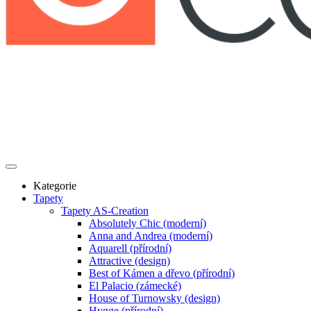
Kategorie
Tapety
Tapety AS-Creation
Absolutely Chic (moderní)
Anna and Andrea (moderní)
Aquarell (přírodní)
Attractive (design)
Best of Kámen a dřevo (přírodní)
El Palacio (zámecké)
House of Turnowsky (design)
Hygge (přírodní)