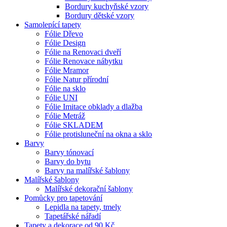
Bordury kuchyňské vzory
Bordury dětské vzory
Samolepící tapety
Fólie Dřevo
Fólie Design
Fólie na Renovaci dveří
Fólie Renovace nábytku
Fólie Mramor
Fólie Natur přírodní
Fólie na sklo
Fólie UNI
Fólie Imitace obklady a dlažba
Fólie Metráž
Fólie SKLADEM
Fólie protisluneční na okna a sklo
Barvy
Barvy tónovací
Barvy do bytu
Barvy na malířské šablony
Malířské šablony
Malířské dekorační šablony
Pomůcky pro tapetování
Lepidla na tapety, tmely
Tapetářské nářadí
Tapety a dekorace od 90 Kč