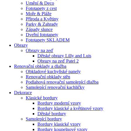
Umění & Deco
Fototapety z cest
Moře & Pláže
Příroda a Květiny
Parky & Zahrady
Západy slunce
Dveřní fototapety
Fototapety SKLADEM
Obrazy
Obrazy na zeď
Dětské obrazy Lilly and Luis
Obrazy na zeď Patel 2
Renovační obklady a dlažba
Obkladové kuchyňské panely
Renovační obklady stěn
Podlahová renovační samolepící dlažba
Samolepící renovační kachličky
Dekorace
Klasické bordury
Bordury moderní vzory
Bordury klasické a květinové vzory
Dětské bordury
Samolepící bordury
Bordury klasické vzory
Bordury koupelnové vzory