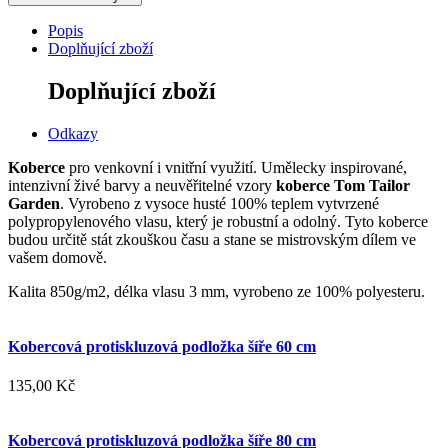
Popis
Doplňující zboží
Doplňující zboží
Odkazy
Koberce
pro venkovní i vnitřní využití. Umělecky inspirované,
intenzivní živé barvy a neuvěřitelné vzory
koberce Tom Tailor
Garden
.
Vyrobeno z vysoce husté 100% teplem vytvrzené
polypropylenového vlasu, který je robustní a odolný.
Tyto koberce
budou určitě stát zkouškou času a stane se mistrovským dílem ve
vašem domově.
Kalita 850g/m2, délka vlasu 3 mm, vyrobeno ze 100% polyesteru.
Kobercová protiskluzová podložka šíře 60 cm
135,00 Kč
Kobercová protiskluzová podložka šíře 80 cm