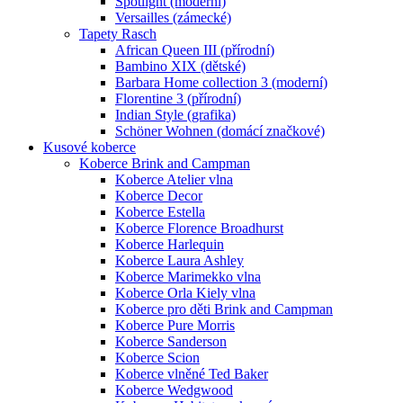
Spotlight (moderní)
Versailles (zámecké)
Tapety Rasch
African Queen III (přírodní)
Bambino XIX (dětské)
Barbara Home collection 3 (moderní)
Florentine 3 (přírodní)
Indian Style (grafika)
Schöner Wohnen (domácí značkové)
Kusové koberce
Koberce Brink and Campman
Koberce Atelier vlna
Koberce Decor
Koberce Estella
Koberce Florence Broadhurst
Koberce Harlequin
Koberce Laura Ashley
Koberce Marimekko vlna
Koberce Orla Kiely vlna
Koberce pro děti Brink and Campman
Koberce Pure Morris
Koberce Sanderson
Koberce Scion
Koberce vlněné Ted Baker
Koberce Wedgwood