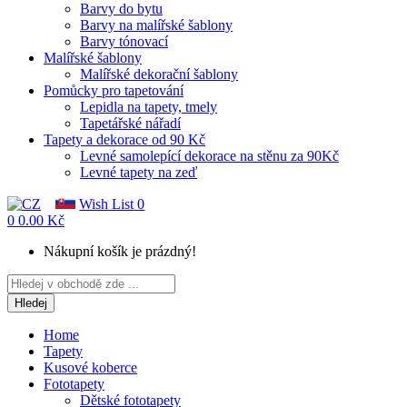
Barvy do bytu
Barvy na malířské šablony
Barvy tónovací
Malířské šablony
Malířské dekorační šablony
Pomůcky pro tapetování
Lepidla na tapety, tmely
Tapetářské nářadí
Tapety a dekorace od 90 Kč
Levné samolepící dekorace na stěnu za 90Kč
Levné tapety na zeď
Wish List
0
0
0.00 Kč
Nákupní košík je prázdný!
Hledej
Home
Tapety
Kusové koberce
Fototapety
Dětské fototapety