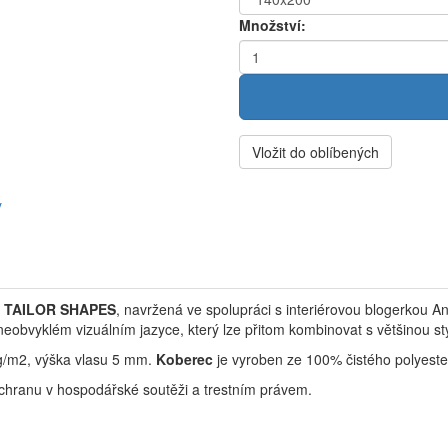
Množství:
Vložit do oblíbených
y
M TAILOR SHAPES
, navržená ve spolupráci s interiérovou blogerkou A
eobvyklém vizuálním jazyce, který lze přitom kombinovat s většinou sty
g/m2, výška vlasu 5 mm.
Koberec
je vyroben ze 100% čistého polyeste
chranu v hospodářské soutěži a trestním právem.