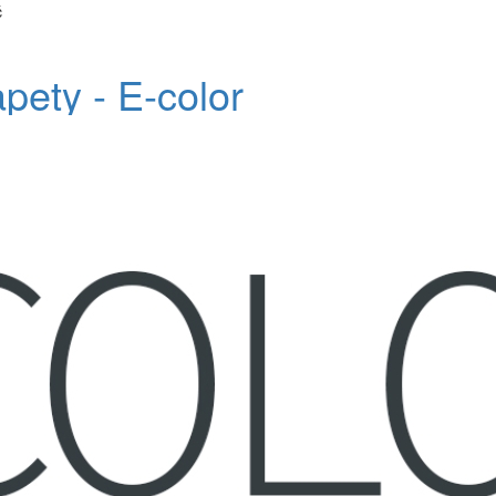
č
apety - E-color