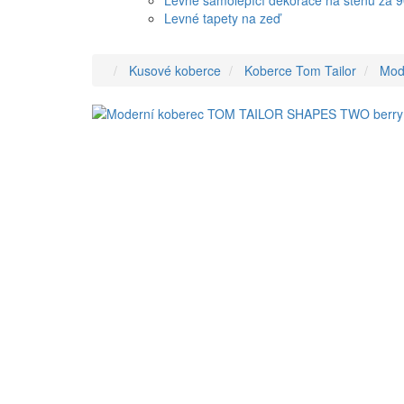
Levné samolepící dekorace na stěnu za 
Levné tapety na zeď
Kusové koberce
Koberce Tom Tailor
Mod