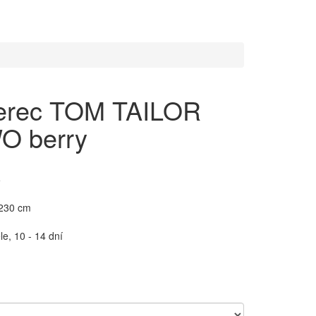
erec TOM TAILOR
 berry
5
 230 cm
e, 10 - 14 dní