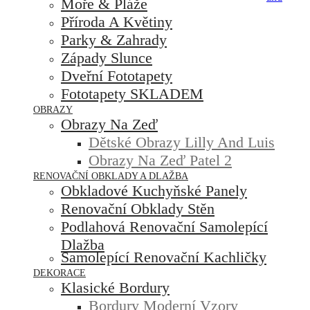
Moře & Pláže
Příroda A Květiny
Parky & Zahrady
Západy Slunce
Dveřní Fototapety
Fototapety SKLADEM
OBRAZY
Obrazy Na Zeď
Dětské Obrazy Lilly And Luis
Obrazy Na Zeď Patel 2
RENOVAČNÍ OBKLADY A DLAŽBA
Obkladové Kuchyňské Panely
Renovační Obklady Stěn
Podlahová Renovační Samolepící
Dlažba
Samolepící Renovační Kachličky
DEKORACE
Klasické Bordury
Bordury Moderní Vzory