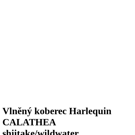
Vlněný koberec Harlequin
CALATHEA
shiitake/wildwater