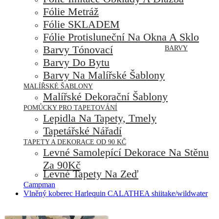
Fólie Metráž
Fólie SKLADEM
Fólie Protisluneční Na Okna A Sklo
Barvy Tónovací
BARVY
Barvy Do Bytu
Barvy Na Malířské Šablony
MALÍŘSKÉ ŠABLONY
Malířské Dekorační Šablony
POMŮCKY PRO TAPETOVÁNÍ
Lepidla Na Tapety, Tmely
Tapetářské Nářadí
TAPETY A DEKORACE OD 90 KČ
Levné Samolepící Dekorace Na Stěnu
Za 90Kč
Levné Tapety Na Zeď
Campman
Vlněný koberec Harlequin CALATHEA shiitake/wildwater