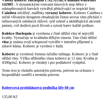
Vlněný koberec Harlequin CALATHEA shiitake/wildwater
142905
-
S dynamickými vrstvami tónových stop štětce v
odstupňovaných barvách vytvářejí překrývající se tropické listy
Calathea
odvážný, malířsky
výrazný koberec
.
Koberec Calathea s
ručně všívaným designem obsahujícím čistou novou vlnu přichází v
rafinovaných odstínech růžové, sytě zelené a uklidňujících akcentů
jantaru, což dodává pocit živosti a sytosti barev každé podlaze.
Kolekce Harlequin
je vyrobena z čisté střižní vlny té nejvyšší
kvality. Vyznačuje se kvalitním těžkým vlasem. Tato čistá střižní
vlna
je známa svojí schopností vytvářet v interiéru příjemné a
zdravé klima. Koberec je vyroben v Indii.
Koberec
je vyrobený formou ručního tuftingu. Koberec je z čisté
střižní vlny. Výška střiženého vlasu koberce je 12 mm. Kvalita je
4500g/m2. Koberec je vhodný i pro podlahové vytápění.
Tento text je chráněn autorským právem, právem na ochranu v
hospodářské soutěži a trestním právem.
Kobercová protiskluzová podložka šíře 60 cm
135,00 Kč