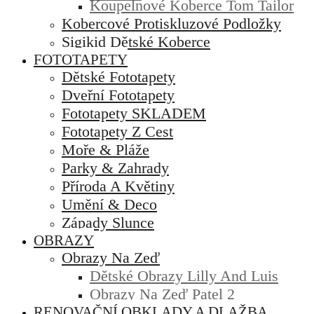
Koupelnové Koberce Tom Tailor
Kobercové Protiskluzové Podložky
Sigikid Dětské Koberce
FOTOTAPETY
Dětské Fototapety
Dveřní Fototapety
Fototapety SKLADEM
Fototapety Z Cest
Moře & Pláže
Parky & Zahrady
Příroda A Květiny
Umění & Deco
Západy Slunce
OBRAZY
Obrazy Na Zeď
Dětské Obrazy Lilly And Luis
Obrazy Na Zeď Patel 2
RENOVAČNÍ OBKLADY A DLAŽBA