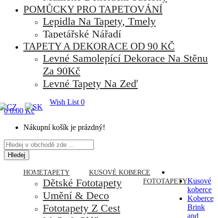
POMŮCKY PRO TAPETOVÁNÍ
Lepidla Na Tapety, Tmely
Tapetářské Nářadí
TAPETY A DEKORACE OD 90 KČ
Levné Samolepící Dekorace Na Stěnu
Za 90Kč
Levné Tapety Na Zeď
Wish List
0
0
0.00 Kč
Nákupní košík je prázdný!
Hledej
HOME
TAPETY
KUSOVÉ KOBERCE
Dětské Fototapety
Kusové
FOTOTAPETY
koberce
Umění & Deco
Koberce
Fototapety Z Cest
Brink
and