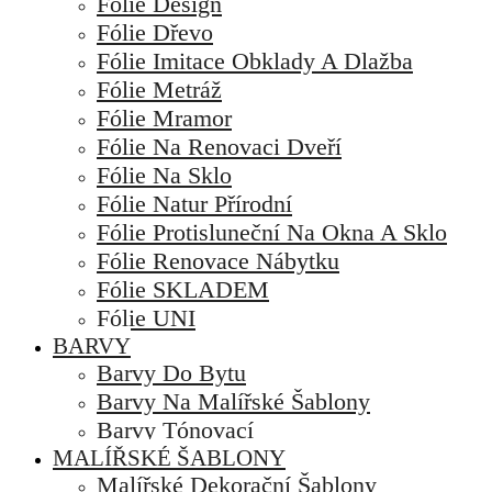
Fólie Design
Fólie Dřevo
Fólie Imitace Obklady A Dlažba
Fólie Metráž
Fólie Mramor
Fólie Na Renovaci Dveří
Fólie Na Sklo
Fólie Natur Přírodní
Fólie Protisluneční Na Okna A Sklo
Fólie Renovace Nábytku
Fólie SKLADEM
Fólie UNI
BARVY
Barvy Do Bytu
Barvy Na Malířské Šablony
Barvy Tónovací
MALÍŘSKÉ ŠABLONY
Malířské Dekorační Šablony