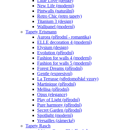
Little Love (dětské)
New Life (moderní)
Pintwalls (naturální)
Retro Chic (retro tapety)
Titanium 3 (design)
Wallpanel (moderní)
Tapety Erismann
Aurora (přírodní - romantika)
ELLE decoration 4 (moderní)
Elysium (design)
Evolution (přírodní)
Fashion for walls 4 (moderní)
Fashion for walls 5 (moderní)
Forest Dreams (přírodní)
Gentle (expresivní)
La Terrasse (středomořské vzory)
Martinique (přírodní)
Mellisa (přírodní)
Opus (elegance)
Play of Light (přírodní)
Pure harmony (přírodní)
Secret Garden (přírodní)
Spotlight (moderní)
Versailles (zámecké)
Tapety Rasch