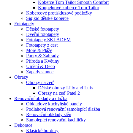
Koberce Tom Tailor Smooth Comfort
Koupelnové koberce Tom Tailor
Kobercové protiskluzové podložky
Sigikid dětské koberce
Fototapety
Dětské fototapety
Dveřní fototapety
Fototapety SKLADEM
Fototapety z cest
Moře & Pláže
Parky & Zahrady
Příroda a Květiny
Umění & Deco
Západy slunce
Obrazy
Obrazy na zeď
Dětské obrazy Lilly and Luis
Obrazy na zeď Patel 2
Renovační obklady a dlažba
Obkladové kuchyňské panely
Podlahová renovační samolepící dlažba
Renovační obklady stěn
Samolepící renovační kachličky
Dekorace
Klasické bordury