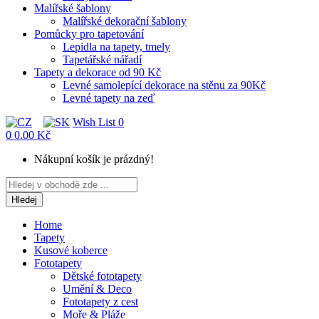
Malířské šablony
Malířské dekorační šablony
Pomůcky pro tapetování
Lepidla na tapety, tmely
Tapetářské nářadí
Tapety a dekorace od 90 Kč
Levné samolepící dekorace na stěnu za 90Kč
Levné tapety na zeď
Wish List
0
0
0.00 Kč
Nákupní košík je prázdný!
Hledej
Home
Tapety
Kusové koberce
Fototapety
Dětské fototapety
Umění & Deco
Fototapety z cest
Moře & Pláže