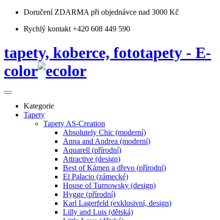
Doručení ZDARMA
při objednávce nad 3000 Kč
Rychlý kontakt +420 608 449 590
tapety, koberce, fototapety - E-
color
Kategorie
Tapety
Tapety AS-Creation
Absolutely Chic (moderní)
Anna and Andrea (moderní)
Aquarell (přírodní)
Attractive (design)
Best of Kámen a dřevo (přírodní)
El Palacio (zámecké)
House of Turnowsky (design)
Hygge (přírodní)
Karl Lagerfeld (exklusivní, design)
Lilly and Luis (dětská)