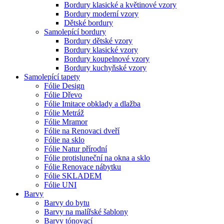
Bordury klasické a květinové vzory
Bordury moderní vzory
Dětské bordury
Samolepící bordury
Bordury dětské vzory
Bordury klasické vzory
Bordury koupelnové vzory
Bordury kuchyňské vzory
Samolepící tapety
Fólie Design
Fólie Dřevo
Fólie Imitace obklady a dlažba
Fólie Metráž
Fólie Mramor
Fólie na Renovaci dveří
Fólie na sklo
Fólie Natur přírodní
Fólie protisluneční na okna a sklo
Fólie Renovace nábytku
Fólie SKLADEM
Fólie UNI
Barvy
Barvy do bytu
Barvy na malířské šablony
Barvy tónovací