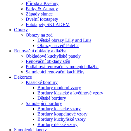
Příroda a Květiny
Parky & Zahrady
Západy slunce
Dveřní fototapety
Fototapety SKLADEM
Obrazy
Obrazy na zeď
Dětské obrazy Lilly and Luis
Obrazy na zeď Patel 2
Renovační obklady a dlažba
Obkladové kuchyňské panely
Renovační obklady stěn
Podlahová renovační samolepící dlažba
Samolepící renovační kachličky
Dekorace
Klasické bordury
Bordury moderní vzory
Bordury klasické a květinové vzory
Dětské bordury
Samolepící bordury
Bordury klasické vzory
Bordury koupelnové vzory
Bordury kuchyňské vzory
Bordury dětské vzory
Samolepící tapety