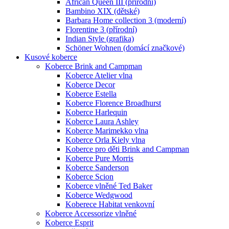
African Queen III (přírodní)
Bambino XIX (dětské)
Barbara Home collection 3 (moderní)
Florentine 3 (přírodní)
Indian Style (grafika)
Schöner Wohnen (domácí značkové)
Kusové koberce
Koberce Brink and Campman
Koberce Atelier vlna
Koberce Decor
Koberce Estella
Koberce Florence Broadhurst
Koberce Harlequin
Koberce Laura Ashley
Koberce Marimekko vlna
Koberce Orla Kiely vlna
Koberce pro děti Brink and Campman
Koberce Pure Morris
Koberce Sanderson
Koberce Scion
Koberce vlněné Ted Baker
Koberce Wedgwood
Koberece Habitat venkovní
Koberce Accessorize vlněné
Koberce Esprit