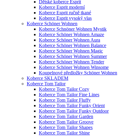
Dětské koberce Esprit
Koberce Esprit moderní
Koberce Esprit ručně tkané
Koberce Esprit vysoký vlas
Koberce Schöner Wohnen
Koberce Schnöner Wohnen Mystik
Koberce Schöner Wohnen Amaze
Koberce Schöner Wohnen Aura
Koberce Schöner Wohnen Balance
Koberce Schöner Wohnen Magic
Koberce Schöner Wohnen Summer
Koberce Schöner Wohnen Tender
Koberce Schöner Wohnen Winsome
Koupelnové předložky Schöner Wohnen
Koberce SKLADEM
Koberce Tom Tailor
Koberce Tom Tailor Cozy
Koberce Tom Tailor Fine Lines
Koberce Tom Tailor Fluffy
Koberce Tom Tailor Funky Orient
Koberce Tom Tailor Funky Outdoor
Koberce Tom Tailor Garden
Koberce Tom Tailor Groove
Koberce Tom Tailor Shapes
Koberce Tom Tailor Shine