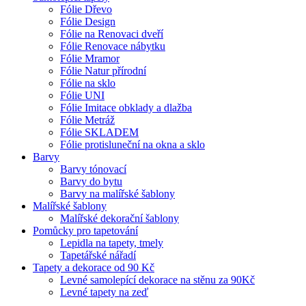
Fólie Dřevo
Fólie Design
Fólie na Renovaci dveří
Fólie Renovace nábytku
Fólie Mramor
Fólie Natur přírodní
Fólie na sklo
Fólie UNI
Fólie Imitace obklady a dlažba
Fólie Metráž
Fólie SKLADEM
Fólie protisluneční na okna a sklo
Barvy
Barvy tónovací
Barvy do bytu
Barvy na malířské šablony
Malířské šablony
Malířské dekorační šablony
Pomůcky pro tapetování
Lepidla na tapety, tmely
Tapetářské nářadí
Tapety a dekorace od 90 Kč
Levné samolepící dekorace na stěnu za 90Kč
Levné tapety na zeď