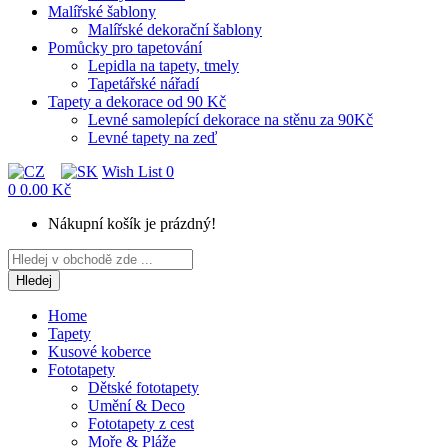
Malířské šablony
Malířské dekorační šablony
Pomůcky pro tapetování
Lepidla na tapety, tmely
Tapetářské nářadí
Tapety a dekorace od 90 Kč
Levné samolepící dekorace na stěnu za 90Kč
Levné tapety na zeď
Wish List
0
0
0.00 Kč
Nákupní košík je prázdný!
Hledej
Home
Tapety
Kusové koberce
Fototapety
Dětské fototapety
Umění & Deco
Fototapety z cest
Moře & Pláže