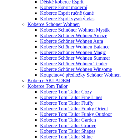
Dětské koberce Esprit
Koberce Esprit moderní
Koberce Esprit ručně tkané
Koberce Esprit vysoký vlas
Koberce Schöner Wohnen
Koberce Schnöner Wohnen Mystik
Koberce Schöner Wohnen Amaze
Koberce Schöner Wohnen Aura
Koberce Schöner Wohnen Balance
Koberce Schöner Wohnen Magic
Koberce Schöner Wohnen Summer
Koberce Schöner Wohnen Tender
Koberce Schöner Wohnen Winsome
Koupelnové předložky Schöner Wohnen
Koberce SKLADEM
Koberce Tom Tailor
Koberce Tom Tailor Cozy
Koberce Tom Tailor Fine Lines
Koberce Tom Tailor Fluffy
Koberce Tom Tailor Funky Orient
Koberce Tom Tailor Funky Outdoor
Koberce Tom Tailor Garden
Koberce Tom Tailor Groove
Koberce Tom Tailor Shapes
Koberce Tom Tailor Shine