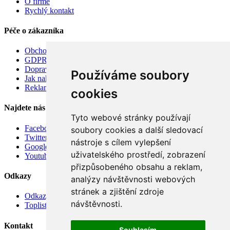
O firmě
Rychlý kontakt
Péče o zákazníka
Obchodní podmínky
GDPR
Doprava
Používáme soubory
Jak nakupovat
Reklamace
cookies
Najdete nás
Tyto webové stránky používají
Facebook
soubory cookies a další sledovací
Twitter
nástroje s cílem vylepšení
Google
uživatelského prostředí, zobrazení
Youtube
přizpůsobeného obsahu a reklam,
Odkazy
analýzy návštěvnosti webových
stránek a zjištění zdroje
Odkazy
návštěvnosti.
Toplist
Kontakt
Souhlasím