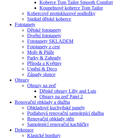
Koberce Tom Tailor Smooth Comfort
Koupelnové koberce Tom Tailor
Kobercové protiskluzové podložky
Sigikid dětské koberce
Fototapety
Dětské fototapety
Dveřní fototapety
Fototapety SKLADEM
Fototapety z cest
Moře & Pláže
Parky & Zahrady
Příroda a Květiny
Umění & Deco
Západy slunce
Obrazy
Obrazy na zeď
Dětské obrazy Lilly and Luis
Obrazy na zeď Patel 2
Renovační obklady a dlažba
Obkladové kuchyňské panely
Podlahová renovační samolepící dlažba
Renovační obklady stěn
Samolepící renovační kachličky
Dekorace
Klasické bordury