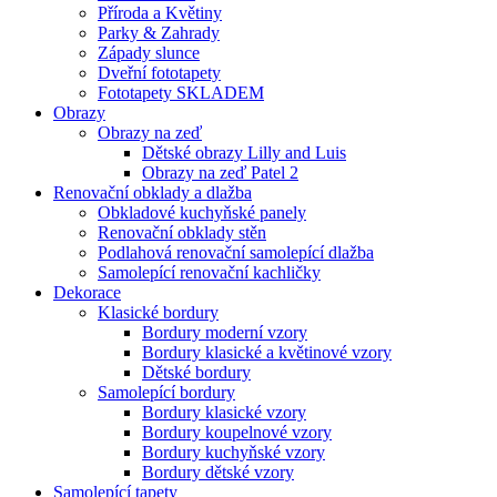
Příroda a Květiny
Parky & Zahrady
Západy slunce
Dveřní fototapety
Fototapety SKLADEM
Obrazy
Obrazy na zeď
Dětské obrazy Lilly and Luis
Obrazy na zeď Patel 2
Renovační obklady a dlažba
Obkladové kuchyňské panely
Renovační obklady stěn
Podlahová renovační samolepící dlažba
Samolepící renovační kachličky
Dekorace
Klasické bordury
Bordury moderní vzory
Bordury klasické a květinové vzory
Dětské bordury
Samolepící bordury
Bordury klasické vzory
Bordury koupelnové vzory
Bordury kuchyňské vzory
Bordury dětské vzory
Samolepící tapety