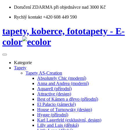
Doručení ZDARMA
při objednávce nad 3000 Kč
Rychlý kontakt +420 608 449 590
tapety, koberce, fototapety - E-
color
Kategorie
Tapety
Tapety AS-Creation
Absolutely Chic (moderní)
Anna and Andrea (moderní)
Aquarell (přírodní)
Attractive (design)
Best of Kámen a dřevo (přírodní)
El Palacio (zámecké)
House of Turnowsky (design)
Hygge (přírodní)
Karl Lagerfeld (exklusivní, design)
Lilly and Luis (dětská)