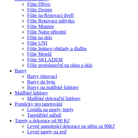
Fólie Dřevo
Fólie Design
Fólie na Renovaci dveří
Fólie Renovace nábytku
Fólie Mramor
Fólie Natur přírodní
Fólie na sklo
Fólie UNI
Fólie Imitace obklady a dlažba
Fólie Metráž
Fólie SKLADEM
Fólie protisluneční na okna a sklo
Barvy
Barvy tónovací
Barvy do bytu
Barvy na malířské šablony
Malířské šablony
Malířské dekorační šablony
Pomůcky pro tapetování
Lepidla na tapety, tmely
Tapetářské nářadí
Tapety a dekorace od 90 Kč
Levné samolepící dekorace na stěnu za 90Kč
Levné tapety na zeď