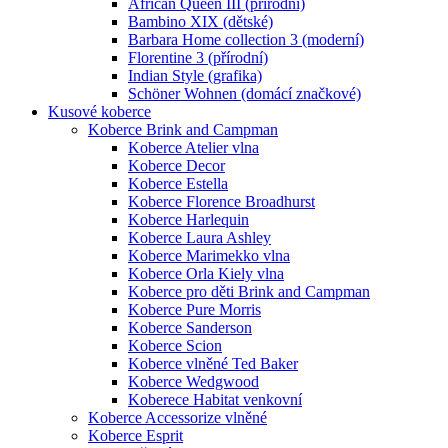
African Queen III (přírodní)
Bambino XIX (dětské)
Barbara Home collection 3 (moderní)
Florentine 3 (přírodní)
Indian Style (grafika)
Schöner Wohnen (domácí značkové)
Kusové koberce
Koberce Brink and Campman
Koberce Atelier vlna
Koberce Decor
Koberce Estella
Koberce Florence Broadhurst
Koberce Harlequin
Koberce Laura Ashley
Koberce Marimekko vlna
Koberce Orla Kiely vlna
Koberce pro děti Brink and Campman
Koberce Pure Morris
Koberce Sanderson
Koberce Scion
Koberce vlněné Ted Baker
Koberce Wedgwood
Koberece Habitat venkovní
Koberce Accessorize vlněné
Koberce Esprit