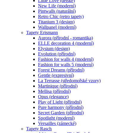
Little Love (dětské)
New Life (moderní)
Pintwalls (naturální)
Retro Chic (retro tapety)
Titanium 3 (design)
Wallpanel (moderní)
Tapety Erismann
Aurora (přírodní - romantika)
ELLE decoration 4 (moderní)
Elysium (design)
Evolution (přírodní)
Fashion for walls 4 (moderní)
Fashion for walls 5 (moderní)
Forest Dreams (přírodní)
Gentle (expresivní)
La Terrasse (středomořské vzory)
Martinique (přírodní)
Mellisa (přírodní)
Opus (elegance)
Play of Light (přírodní)
Pure harmony (přírodní)
Secret Garden (přírodní)
Spotlight (moderní)
Versailles (zámecké)
Tapety Rasch