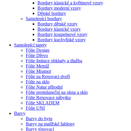
Bordury klasické a květinové vzory
Bordury moderní vzory
Dětské bordury
Samolepící bordury
Bordury dětské vzory
Bordury klasické vzory
Bordury koupelnové vzory
Bordury kuchyňské vzory
Samolepící tapety
Fólie Design
Fólie Dřevo
Fólie Imitace obklady a dlažba
Fólie Metráž
Fólie Mramor
Fólie na Renovaci dveří
Fólie na sklo
Fólie Natur přírodní
Fólie protisluneční na okna a sklo
Fólie Renovace nábytku
Fólie SKLADEM
Fólie UNI
Barvy
Barvy do bytu
Barvy na malířské šablony
Barvy tónovací