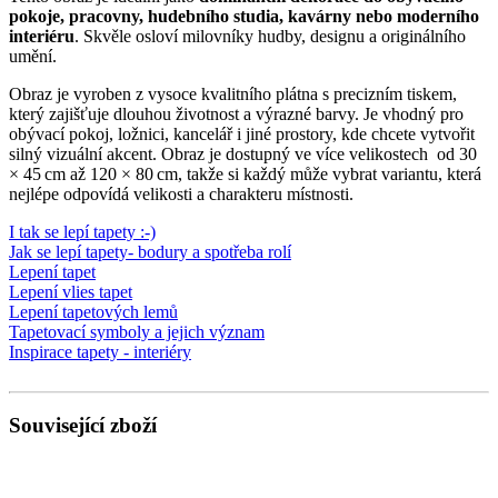
pokoje, pracovny, hudebního studia, kavárny nebo moderního
interiéru
. Skvěle osloví milovníky hudby, designu a originálního
umění.
Obraz je vyroben z vysoce kvalitního plátna s precizním tiskem,
který zajišťuje dlouhou životnost a výrazné barvy. Je vhodný pro
obývací pokoj, ložnici, kancelář i jiné prostory, kde chcete vytvořit
silný vizuální akcent. Obraz je dostupný ve více velikostech od 30
× 45 cm až 120 × 80 cm, takže si každý může vybrat variantu, která
nejlépe odpovídá velikosti a charakteru místnosti.
I tak se lepí tapety :-)
Jak se lepí tapety- bodury a spotřeba rolí
Lepení tapet
Lepení vlies tapet
Lepení tapetových lemů
Tapetovací symboly a jejich význam
Inspirace tapety - interiéry
Související zboží