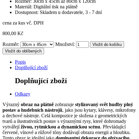
Rozměr: 30cm x 45cm až 80cm x 120cm
Materiál: Digitální tisk na plátně
Dostupnost: Skladem u dodavatele, 3 - 7 dní
cena za kus vč. DPH
800,00 Kč
Rozměr:
Množství:
Vložit do oblíbených
Popis
Doplňující zboží
Doplňující zboží
Odkazy
Výrazný
obraz na plátně
zobrazuje
stylizovaný svět hudby plný
postav a hudebních nástrojů
, jako jsou kytary, klávesy, mikrofony
a dechové nástroje. Celá kompozice je složena z geometrických
tvarů a ilustrativních postav s výraznými rysy, které dohromady
vytvářejí
živou, rytmickou a dynamickou scénu
. Převládající
červené, vínové a růžové tóny dodávají obrazu energii a hloubku.
Tento obraz je ideální jako
dominantní dekorace do obývacího