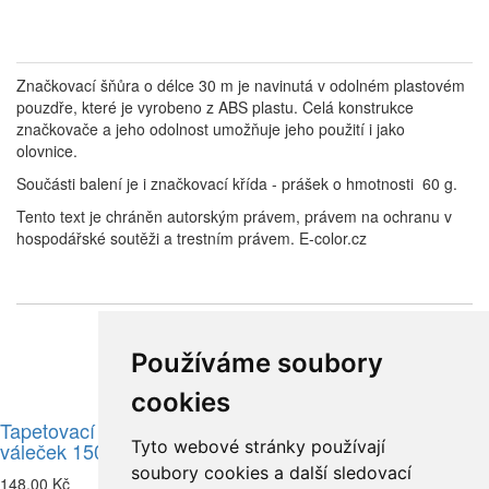
Značkovací šňůra o délce 30 m je navinutá v odolném plastovém
pouzdře, které je vyrobeno z ABS plastu. Celá konstrukce
značkovače a jeho odolnost umožňuje jeho použití i jako
olovnice.
Součásti balení je i značkovací křída - prášek o hmotnosti 60 g.
Tento text je chráněn autorským právem, právem na ochranu v
hospodářské soutěži a trestním právem. E-color.cz
Související zboží
Používáme soubory
cookies
Tapetovací přítlačný
Tapetovací kartáč nylon
Tyto webové stránky používají
váleček 150mm
116,00 Kč
soubory cookies a další sledovací
148,00 Kč