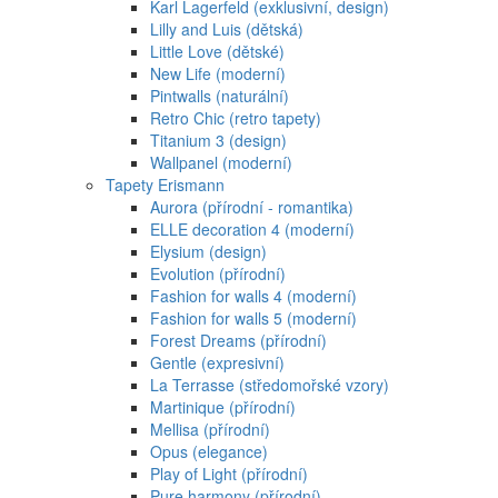
Karl Lagerfeld (exklusivní, design)
Lilly and Luis (dětská)
Little Love (dětské)
New Life (moderní)
Pintwalls (naturální)
Retro Chic (retro tapety)
Titanium 3 (design)
Wallpanel (moderní)
Tapety Erismann
Aurora (přírodní - romantika)
ELLE decoration 4 (moderní)
Elysium (design)
Evolution (přírodní)
Fashion for walls 4 (moderní)
Fashion for walls 5 (moderní)
Forest Dreams (přírodní)
Gentle (expresivní)
La Terrasse (středomořské vzory)
Martinique (přírodní)
Mellisa (přírodní)
Opus (elegance)
Play of Light (přírodní)
Pure harmony (přírodní)