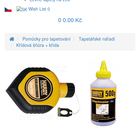
Wish List
0
0
0.00 Kč
Pomůcky pro tapetování
Tapetářské nářadí
Křídová šňůra + křída