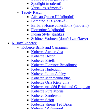
Spotlight (moderní)
Versailles (zámecké)
Tapety Rasch
African Queen III (přírodní)
Bambino XIX (dětské)
Barbara Home collection 3 (moderní)
Florentine 3 (přírodní)
Indian Style (grafika)
Schöner Wohnen (domácí značkové)
Kusové koberce
Koberce Brink and Campman
Koberce Atelier vlna
Koberce Decor
Koberce Estella
Koberce Florence Broadhurst
Koberce Harlequin
Koberce Laura Ashley
Koberce Marimekko vlna
Koberce Orla Kiely vlna
Koberce pro děti Brink and Campman
Koberce Pure Morris
Koberce Sanderson
Koberce Scion
Koberce vlněné Ted Baker
Koberce Wedgwood