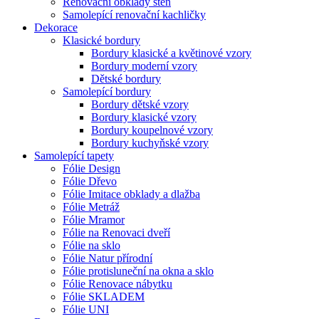
Renovační obklady stěn
Samolepící renovační kachličky
Dekorace
Klasické bordury
Bordury klasické a květinové vzory
Bordury moderní vzory
Dětské bordury
Samolepící bordury
Bordury dětské vzory
Bordury klasické vzory
Bordury koupelnové vzory
Bordury kuchyňské vzory
Samolepící tapety
Fólie Design
Fólie Dřevo
Fólie Imitace obklady a dlažba
Fólie Metráž
Fólie Mramor
Fólie na Renovaci dveří
Fólie na sklo
Fólie Natur přírodní
Fólie protisluneční na okna a sklo
Fólie Renovace nábytku
Fólie SKLADEM
Fólie UNI