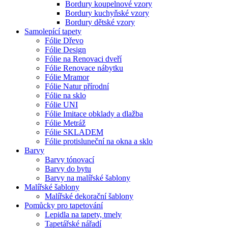
Bordury koupelnové vzory
Bordury kuchyňské vzory
Bordury dětské vzory
Samolepící tapety
Fólie Dřevo
Fólie Design
Fólie na Renovaci dveří
Fólie Renovace nábytku
Fólie Mramor
Fólie Natur přírodní
Fólie na sklo
Fólie UNI
Fólie Imitace obklady a dlažba
Fólie Metráž
Fólie SKLADEM
Fólie protisluneční na okna a sklo
Barvy
Barvy tónovací
Barvy do bytu
Barvy na malířské šablony
Malířské šablony
Malířské dekorační šablony
Pomůcky pro tapetování
Lepidla na tapety, tmely
Tapetářské nářadí