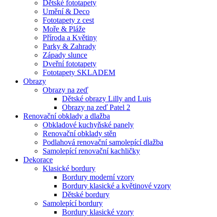
Dětské fototapety
Umění & Deco
Fototapety z cest
Moře & Pláže
Příroda a Květiny
Parky & Zahrady
Západy slunce
Dveřní fototapety
Fototapety SKLADEM
Obrazy
Obrazy na zeď
Dětské obrazy Lilly and Luis
Obrazy na zeď Patel 2
Renovační obklady a dlažba
Obkladové kuchyňské panely
Renovační obklady stěn
Podlahová renovační samolepící dlažba
Samolepící renovační kachličky
Dekorace
Klasické bordury
Bordury moderní vzory
Bordury klasické a květinové vzory
Dětské bordury
Samolepící bordury
Bordury klasické vzory