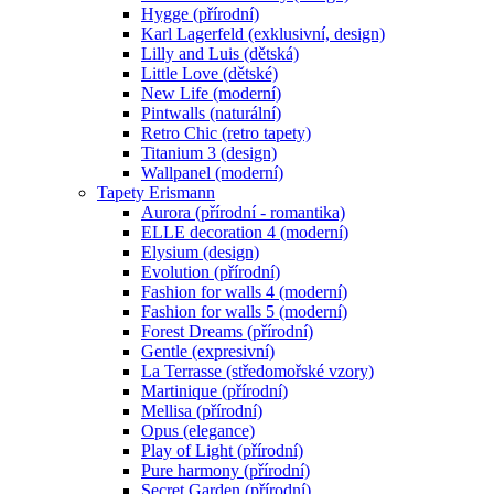
Hygge (přírodní)
Karl Lagerfeld (exklusivní, design)
Lilly and Luis (dětská)
Little Love (dětské)
New Life (moderní)
Pintwalls (naturální)
Retro Chic (retro tapety)
Titanium 3 (design)
Wallpanel (moderní)
Tapety Erismann
Aurora (přírodní - romantika)
ELLE decoration 4 (moderní)
Elysium (design)
Evolution (přírodní)
Fashion for walls 4 (moderní)
Fashion for walls 5 (moderní)
Forest Dreams (přírodní)
Gentle (expresivní)
La Terrasse (středomořské vzory)
Martinique (přírodní)
Mellisa (přírodní)
Opus (elegance)
Play of Light (přírodní)
Pure harmony (přírodní)
Secret Garden (přírodní)