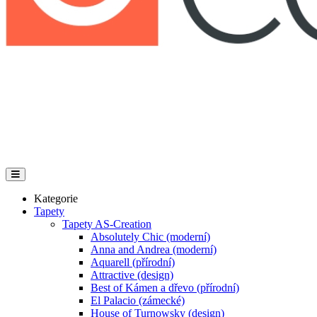
Kategorie
Tapety
Tapety AS-Creation
Absolutely Chic (moderní)
Anna and Andrea (moderní)
Aquarell (přírodní)
Attractive (design)
Best of Kámen a dřevo (přírodní)
El Palacio (zámecké)
House of Turnowsky (design)