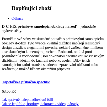
Doplňující zboží
Odkazy
D-C-FIX prémiové samolepicí obklady na zeď
– jednoduše
stylové stěny.
Proměňte své stěny ve skutečné poutače s prémiovými samolepicími
obklady d-c-fix!
Tyto vysoce kvalitní dlaždice nabízejí realistický
design dlaždic s elegantními povrchy, některé zušlechtěné hliníkem
a se skutečným kamenným prachem.
Robustní, odolná proti
poškrábání a voděodolné, jsou dokonalou alternativou ke klasickým
dlaždicím – ideální do kuchyní nebo koupelen.
Díky jejich
samolepicím zadní straně a snadnému zpracování nůžkami nebo
řezákem je možné během okamžiku připevnit.
Tapetářská přítlačná špachtle
63,00 Kč
Jak správně nalepit adhezivní fólii
Jak se lepí folie, bordury, dekorace - video, nápady