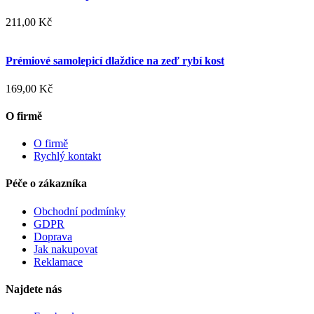
211,00 Kč
Prémiové samolepicí dlaždice na zeď rybí kost
169,00 Kč
O firmě
O firmě
Rychlý kontakt
Péče o zákazníka
Obchodní podmínky
GDPR
Doprava
Jak nakupovat
Reklamace
Najdete nás