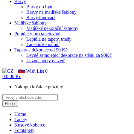
Barvy
Barvy do bytu
Barvy na malířské šablony
Barvy tónovací
Malířské šablony
Malířské dekorační šablony
Pomůcky pro tapetování
Lepidla na tapety, tmely
Tapetářské nářadí
Tapety a dekorace od 90 Kč
Levné samolepící dekorace na stěnu za 90Kč
Levné tapety na zeď
Wish List
0
0
0.00 Kč
Nákupní košík je prázdný!
Hledej
Home
Tapety
Kusové koberce
Fototapety