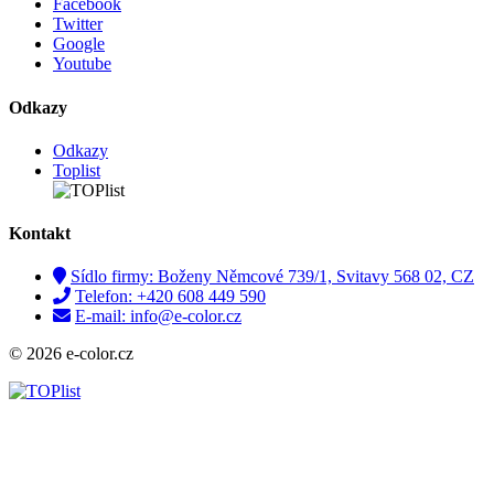
Facebook
Twitter
Google
Youtube
Odkazy
Odkazy
Toplist
Kontakt
Sídlo firmy: Boženy Němcové 739/1, Svitavy 568 02, CZ
Telefon: +420 608 449 590
E-mail: info@e-color.cz
© 2026 e-color.cz