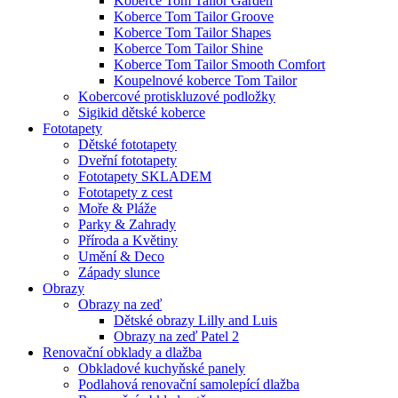
Koberce Tom Tailor Garden
Koberce Tom Tailor Groove
Koberce Tom Tailor Shapes
Koberce Tom Tailor Shine
Koberce Tom Tailor Smooth Comfort
Koupelnové koberce Tom Tailor
Kobercové protiskluzové podložky
Sigikid dětské koberce
Fototapety
Dětské fototapety
Dveřní fototapety
Fototapety SKLADEM
Fototapety z cest
Moře & Pláže
Parky & Zahrady
Příroda a Květiny
Umění & Deco
Západy slunce
Obrazy
Obrazy na zeď
Dětské obrazy Lilly and Luis
Obrazy na zeď Patel 2
Renovační obklady a dlažba
Obkladové kuchyňské panely
Podlahová renovační samolepící dlažba