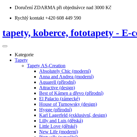
Doručení ZDARMA
při objednávce nad 3000 Kč
Rychlý kontakt +420 608 449 590
tapety, koberce, fototapety - E-c
Kategorie
Tapety
Tapety AS-Creation
Absolutely Chic (moderní)
Anna and Andrea (moderní)
Aquarell (přírodní)
Attractive (design)
Best of Kámen a dřevo (přírodní)
El Palacio (zámecké)
House of Turnowsky (design)
Hygge (přírodní)
Karl Lagerfeld (exklusivní, design)
Lilly and Luis (dětská)
Little Love (dětské)
New Life (moderní)