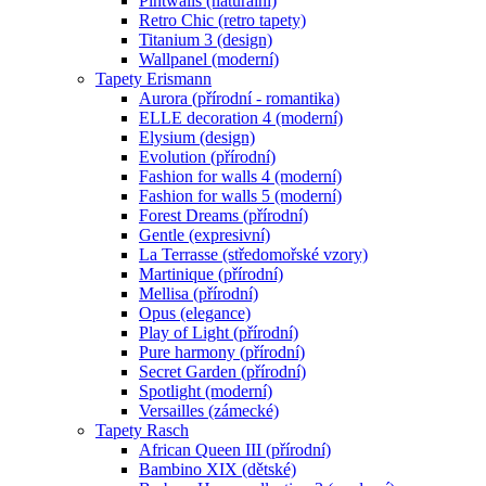
Pintwalls (naturální)
Retro Chic (retro tapety)
Titanium 3 (design)
Wallpanel (moderní)
Tapety Erismann
Aurora (přírodní - romantika)
ELLE decoration 4 (moderní)
Elysium (design)
Evolution (přírodní)
Fashion for walls 4 (moderní)
Fashion for walls 5 (moderní)
Forest Dreams (přírodní)
Gentle (expresivní)
La Terrasse (středomořské vzory)
Martinique (přírodní)
Mellisa (přírodní)
Opus (elegance)
Play of Light (přírodní)
Pure harmony (přírodní)
Secret Garden (přírodní)
Spotlight (moderní)
Versailles (zámecké)
Tapety Rasch
African Queen III (přírodní)
Bambino XIX (dětské)