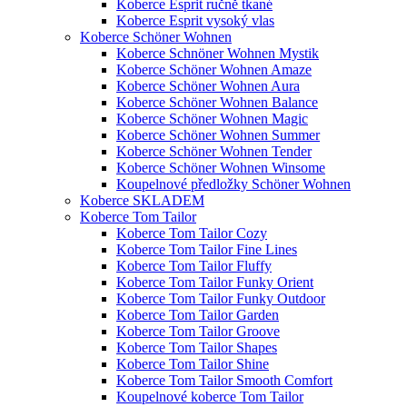
Koberce Esprit ručně tkané
Koberce Esprit vysoký vlas
Koberce Schöner Wohnen
Koberce Schnöner Wohnen Mystik
Koberce Schöner Wohnen Amaze
Koberce Schöner Wohnen Aura
Koberce Schöner Wohnen Balance
Koberce Schöner Wohnen Magic
Koberce Schöner Wohnen Summer
Koberce Schöner Wohnen Tender
Koberce Schöner Wohnen Winsome
Koupelnové předložky Schöner Wohnen
Koberce SKLADEM
Koberce Tom Tailor
Koberce Tom Tailor Cozy
Koberce Tom Tailor Fine Lines
Koberce Tom Tailor Fluffy
Koberce Tom Tailor Funky Orient
Koberce Tom Tailor Funky Outdoor
Koberce Tom Tailor Garden
Koberce Tom Tailor Groove
Koberce Tom Tailor Shapes
Koberce Tom Tailor Shine
Koberce Tom Tailor Smooth Comfort
Koupelnové koberce Tom Tailor