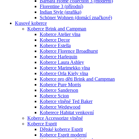
Barbara Home collection 3 (moderní)
Florentine 3 (přírodní)
Indian Style (grafika)
Schöner Wohnen (domácí značkové)
Kusové koberce
Koberce Brink and Campman
Koberce Atelier vlna
Koberce Decor
Koberce Estella
Koberce Florence Broadhurst
Koberce Harlequin
Koberce Laura Ashley
Koberce Marimekko vlna
Koberce Orla Kiely vlna
Koberce pro děti Brink and Campman
Koberce Pure Morris
Koberce Sanderson
Koberce Scion
Koberce vlněné Ted Baker
Koberce Wedgwood
Koberece Habitat venkovní
Koberce Accessorize vlněné
Koberce Esprit
Dětské koberce Esprit
Koberce Esprit moderní