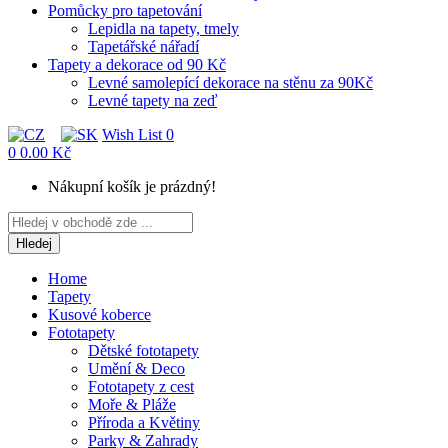
Pomůcky pro tapetování
Lepidla na tapety, tmely
Tapetářské nářadí
Tapety a dekorace od 90 Kč
Levné samolepící dekorace na stěnu za 90Kč
Levné tapety na zeď
Wish List
0
0
0.00 Kč
Nákupní košík je prázdný!
Hledej
Home
Tapety
Kusové koberce
Fototapety
Dětské fototapety
Umění & Deco
Fototapety z cest
Moře & Pláže
Příroda a Květiny
Parky & Zahrady