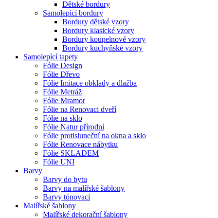
Dětské bordury
Samolepící bordury
Bordury dětské vzory
Bordury klasické vzory
Bordury koupelnové vzory
Bordury kuchyňské vzory
Samolepící tapety
Fólie Design
Fólie Dřevo
Fólie Imitace obklady a dlažba
Fólie Metráž
Fólie Mramor
Fólie na Renovaci dveří
Fólie na sklo
Fólie Natur přírodní
Fólie protisluneční na okna a sklo
Fólie Renovace nábytku
Fólie SKLADEM
Fólie UNI
Barvy
Barvy do bytu
Barvy na malířské šablony
Barvy tónovací
Malířské šablony
Malířské dekorační šablony