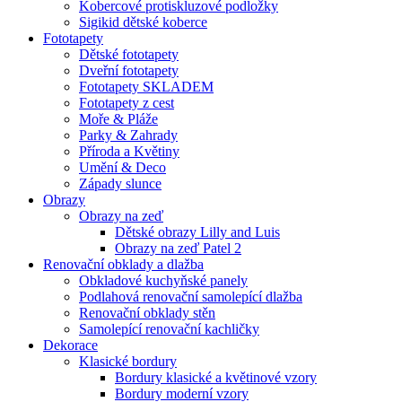
Kobercové protiskluzové podložky
Sigikid dětské koberce
Fototapety
Dětské fototapety
Dveřní fototapety
Fototapety SKLADEM
Fototapety z cest
Moře & Pláže
Parky & Zahrady
Příroda a Květiny
Umění & Deco
Západy slunce
Obrazy
Obrazy na zeď
Dětské obrazy Lilly and Luis
Obrazy na zeď Patel 2
Renovační obklady a dlažba
Obkladové kuchyňské panely
Podlahová renovační samolepící dlažba
Renovační obklady stěn
Samolepící renovační kachličky
Dekorace
Klasické bordury
Bordury klasické a květinové vzory
Bordury moderní vzory