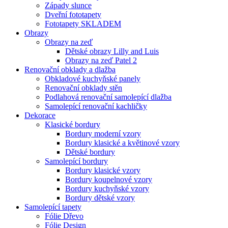
Západy slunce
Dveřní fototapety
Fototapety SKLADEM
Obrazy
Obrazy na zeď
Dětské obrazy Lilly and Luis
Obrazy na zeď Patel 2
Renovační obklady a dlažba
Obkladové kuchyňské panely
Renovační obklady stěn
Podlahová renovační samolepící dlažba
Samolepící renovační kachličky
Dekorace
Klasické bordury
Bordury moderní vzory
Bordury klasické a květinové vzory
Dětské bordury
Samolepící bordury
Bordury klasické vzory
Bordury koupelnové vzory
Bordury kuchyňské vzory
Bordury dětské vzory
Samolepící tapety
Fólie Dřevo
Fólie Design