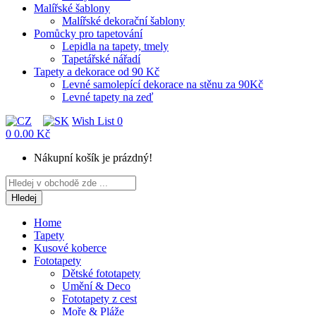
Malířské šablony
Malířské dekorační šablony
Pomůcky pro tapetování
Lepidla na tapety, tmely
Tapetářské nářadí
Tapety a dekorace od 90 Kč
Levné samolepící dekorace na stěnu za 90Kč
Levné tapety na zeď
Wish List
0
0
0.00 Kč
Nákupní košík je prázdný!
Hledej
Home
Tapety
Kusové koberce
Fototapety
Dětské fototapety
Umění & Deco
Fototapety z cest
Moře & Pláže