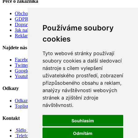
Péče o zákazníka
Obchodní podmínky
GDPR
Doprava
Používáme soubory
Jak nakupovat
Reklamace
cookies
Najdete nás
Tyto webové stránky používají
Facebook
soubory cookies a další sledovací
Twitter
nástroje s cílem vylepšení
Google
uživatelského prostředí, zobrazení
Youtube
přizpůsobeného obsahu a reklam,
Odkazy
analýzy návštěvnosti webových
stránek a zjištění zdroje
Odkazy
návštěvnosti.
Toplist
Kontakt
Souhlasím
Sídlo firmy: Boženy Němcové 739/1, Svitavy 568 02, CZ
Odmítám
Telefon: +420 608 449 590