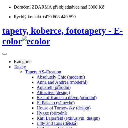
Doručení ZDARMA
při objednávce nad 3000 Kč
Rychlý kontakt +420 608 449 590
tapety, koberce, fototapety - E-
color
Kategorie
Tapety
Tapety AS-Creation
Absolutely Chic (moderní)
Anna and Andrea (moderní)
Aquarell (přírodní)
Attractive (design)
Best of Kámen a dřevo (přírodní)
El Palacio (zámecké)
House of Turnowsky (design)
Hygge (přírodní)
Karl Lagerfeld (exklusivní, design)
Lilly and Luis (dětská)