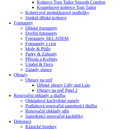
Koberce Tom Tailor Smooth Comfort
Koupelnové koberce Tom Tailor
Kobercové protiskluzové podložky
Sigikid dětské koberce
Fototapety
Dětské fototapety
Dveřní fototapety
Fototapety SKLADEM
Fototapety z cest
Moře & Pláže
Parky & Zahrady
Příroda a Květiny
Umění & Deco
Západy slunce
Obrazy
Obrazy na zeď
Dětské obrazy Lilly and Luis
Obrazy na zeď Patel 2
Renovační obklady a dlažba
Obkladové kuchyňské panely
Podlahová renovační samolepící dlažba
Renovační obklady stěn
Samolepící renovační kachličky
Dekorace
Klasické bordury