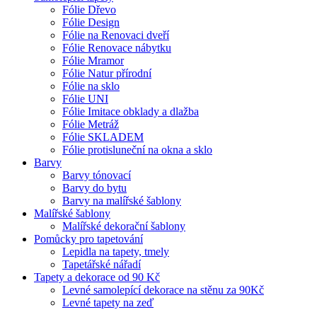
Fólie Dřevo
Fólie Design
Fólie na Renovaci dveří
Fólie Renovace nábytku
Fólie Mramor
Fólie Natur přírodní
Fólie na sklo
Fólie UNI
Fólie Imitace obklady a dlažba
Fólie Metráž
Fólie SKLADEM
Fólie protisluneční na okna a sklo
Barvy
Barvy tónovací
Barvy do bytu
Barvy na malířské šablony
Malířské šablony
Malířské dekorační šablony
Pomůcky pro tapetování
Lepidla na tapety, tmely
Tapetářské nářadí
Tapety a dekorace od 90 Kč
Levné samolepící dekorace na stěnu za 90Kč
Levné tapety na zeď