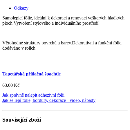
Odkazy
Samolepicí fólie, ideální k dekoraci a renovaci veškerých hladkých
ploch.Vytvoření stylového a individuálního prostředí.
Věrohodné struktury povrchů a barev.Dekorativní a funkční fólie,
dodáváno v rolích.
Tapetářská přítlačná špachtle
63,00 Kč
Jak správně nalepit adhezivní fólii
Jak se lepí folie, bordury, dekorace - video, nápady
Související zboží