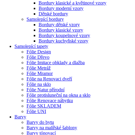
Bordury klasické a květinové vzory
Bordury moderní vzory
Dětské bordury
Samolepící bordury
Bordury dětské vzory
Bordury klasické vzory
Bordury koupelnové vzory
Bordury kuchyňské vzory
Samolepící tapety
Fólie Design
Fólie Dřevo
Fólie Imitace obklady a dlažba
Fólie Metráž
Fólie Mramor
Fólie na Renovaci dveří
Fólie na sklo
Fólie Natur přírodní
Fólie protisluneční na okna a sklo
Fólie Renovace nábytku
Fólie SKLADEM
Fólie UNI
Barvy
Barvy do bytu
Barvy na malířské šablony
Barvy tónovací