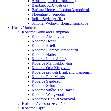
African Queen III (přírodní)
Bambino XIX (dětské)
Barbara Home collection 3 (moderní)
Florentine 3 (přírodní)
Indian Style (grafika)
Schöner Wohnen (domácí značkové)
Kusové koberce
Koberce Brink and Campman
Koberce Atelier vlna
Koberce Decor
Koberce Estella
Koberce Florence Broadhurst
Koberce Harlequin
Koberce Laura Ashley
Koberce Marimekko vlna
Koberce Orla Kiely vlna
Koberce pro děti Brink and Campman
Koberce Pure Morris
Koberce Sanderson
Koberce Scion
Koberce vlněné Ted Baker
Koberce Wedgwood
Koberece Habitat venkovní
Koberce Accessorize vlněné
Koberce Esprit