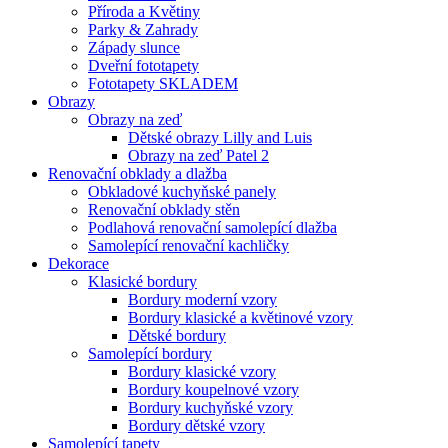
Příroda a Květiny
Parky & Zahrady
Západy slunce
Dveřní fototapety
Fototapety SKLADEM
Obrazy
Obrazy na zeď
Dětské obrazy Lilly and Luis
Obrazy na zeď Patel 2
Renovační obklady a dlažba
Obkladové kuchyňské panely
Renovační obklady stěn
Podlahová renovační samolepící dlažba
Samolepící renovační kachličky
Dekorace
Klasické bordury
Bordury moderní vzory
Bordury klasické a květinové vzory
Dětské bordury
Samolepící bordury
Bordury klasické vzory
Bordury koupelnové vzory
Bordury kuchyňské vzory
Bordury dětské vzory
Samolepící tapety