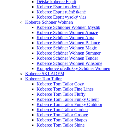
Dětské koberce Esprit
Koberce Esprit moderní
Koberce Esprit ručně tkané
Koberce Esprit vysoký vlas
Koberce Schöner Wohnen
Koberce Schnöner Wohnen Mystik
Koberce Schöner Wohnen Amaze
Koberce Schöner Wohnen Aura
Koberce Schöner Wohnen Balance
Koberce Schöner Wohnen Magic
Koberce Schöner Wohnen Summer
Koberce Schöner Wohnen Tender
Koberce Schöner Wohnen Winsome
Koupelnové předložky Schöner Wohnen
Koberce SKLADEM
Koberce Tom Tailor
Koberce Tom Tailor Cozy
Koberce Tom Tailor Fine Lines
Koberce Tom Tailor Fluffy
Koberce Tom Tailor Funky Orient
Koberce Tom Tailor Funky Outdoor
Koberce Tom Tailor Garden
Koberce Tom Tailor Groove
Koberce Tom Tailor Shapes
Koberce Tom Tailor Shine