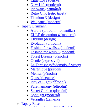
Little Love (dětské)
New Life (moderní)
Pintwalls (naturální)
Retro Chic (retro tapety)
Titanium 3 (design)
Wallpanel (moderní)
Tapety Erismann
Aurora (přírodní - romantika)
ELLE decoration 4 (moderní)
Elysium (design)
Evolution (přírodní)
Fashion for walls 4 (moderní)
Fashion for walls 5 (moderní)
Forest Dreams (přírodní)
Gentle (expresivní)
La Terrasse (středomořské vzory)
Martinique (přírodní)
Mellisa (přírodní)
Opus (elegance)
Play of Light (přírodní)
Pure harmony (přírodní)
Secret Garden (přírodní)
Spotlight (moderní)
Versailles (zámecké)
Tapety Rasch