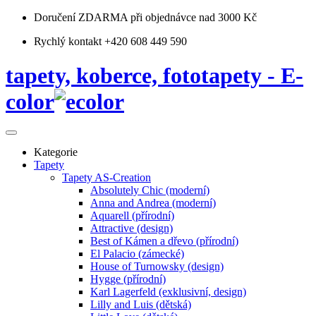
Doručení ZDARMA
při objednávce nad 3000 Kč
Rychlý kontakt +420 608 449 590
tapety, koberce, fototapety - E-
color
Kategorie
Tapety
Tapety AS-Creation
Absolutely Chic (moderní)
Anna and Andrea (moderní)
Aquarell (přírodní)
Attractive (design)
Best of Kámen a dřevo (přírodní)
El Palacio (zámecké)
House of Turnowsky (design)
Hygge (přírodní)
Karl Lagerfeld (exklusivní, design)
Lilly and Luis (dětská)