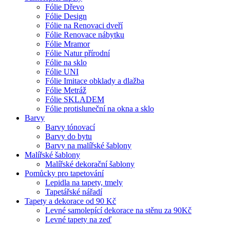
Fólie Dřevo
Fólie Design
Fólie na Renovaci dveří
Fólie Renovace nábytku
Fólie Mramor
Fólie Natur přírodní
Fólie na sklo
Fólie UNI
Fólie Imitace obklady a dlažba
Fólie Metráž
Fólie SKLADEM
Fólie protisluneční na okna a sklo
Barvy
Barvy tónovací
Barvy do bytu
Barvy na malířské šablony
Malířské šablony
Malířské dekorační šablony
Pomůcky pro tapetování
Lepidla na tapety, tmely
Tapetářské nářadí
Tapety a dekorace od 90 Kč
Levné samolepící dekorace na stěnu za 90Kč
Levné tapety na zeď