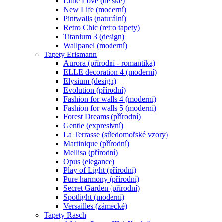
Little Love (dětské)
New Life (moderní)
Pintwalls (naturální)
Retro Chic (retro tapety)
Titanium 3 (design)
Wallpanel (moderní)
Tapety Erismann
Aurora (přírodní - romantika)
ELLE decoration 4 (moderní)
Elysium (design)
Evolution (přírodní)
Fashion for walls 4 (moderní)
Fashion for walls 5 (moderní)
Forest Dreams (přírodní)
Gentle (expresivní)
La Terrasse (středomořské vzory)
Martinique (přírodní)
Mellisa (přírodní)
Opus (elegance)
Play of Light (přírodní)
Pure harmony (přírodní)
Secret Garden (přírodní)
Spotlight (moderní)
Versailles (zámecké)
Tapety Rasch