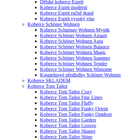
Dětské koberce Esprit
Koberce Esprit moderní
Koberce Esprit ručně tkané
Koberce Esprit vysoký vlas
Koberce Schöner Wohnen
Koberce Schnöner Wohnen Mystik
Koberce Schöner Wohnen Amaze
Koberce Schöner Wohnen Aura
Koberce Schöner Wohnen Balance
Koberce Schöner Wohnen Magic
Koberce Schöner Wohnen Summer
Koberce Schöner Wohnen Tender
Koberce Schöner Wohnen Winsome
Koupelnové předložky Schöner Wohnen
Koberce SKLADEM
Koberce Tom Tailor
Koberce Tom Tailor Cozy
Koberce Tom Tailor Fine Lines
Koberce Tom Tailor Fluffy
Koberce Tom Tailor Funky Orient
Koberce Tom Tailor Funky Outdoor
Koberce Tom Tailor Garden
Koberce Tom Tailor Groove
Koberce Tom Tailor Shapes
Koberce Tom Tailor Shine