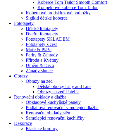
Koberce Tom Tailor Smooth Comfort
Koupelnové koberce Tom Tailor
Kobercové protiskluzové podložky
Sigikid dětské koberce
Fototapety
Dětské fototapety
Dveřní fototapety
Fototapety SKLADEM
Fototapety z cest
Moře & Pláže
Parky & Zahrady
Příroda a Květiny
Umění & Deco
Západy slunce
Obrazy
Obrazy na zeď
Dětské obrazy Lilly and Luis
Obrazy na zeď Patel 2
Renovační obklady a dlažba
Obkladové kuchyňské panely
Podlahová renovační samolepící dlažba
Renovační obklady stěn
Samolepící renovační kachličky
Dekorace
Klasické bordury