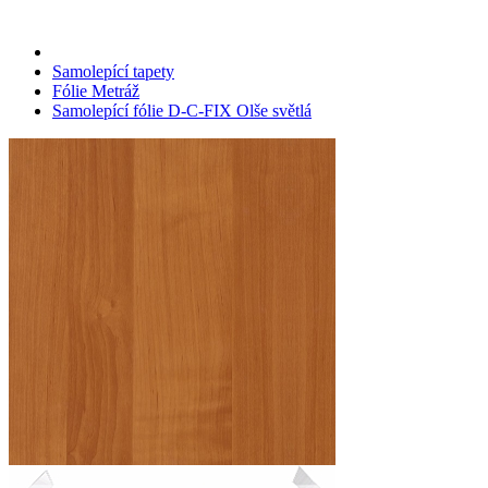
Samolepící tapety
Fólie Metráž
Samolepící fólie D-C-FIX Olše světlá