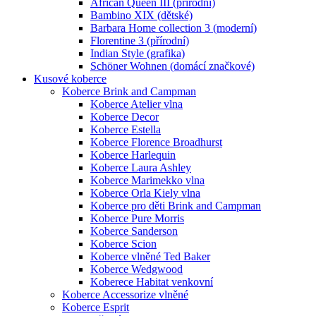
African Queen III (přírodní)
Bambino XIX (dětské)
Barbara Home collection 3 (moderní)
Florentine 3 (přírodní)
Indian Style (grafika)
Schöner Wohnen (domácí značkové)
Kusové koberce
Koberce Brink and Campman
Koberce Atelier vlna
Koberce Decor
Koberce Estella
Koberce Florence Broadhurst
Koberce Harlequin
Koberce Laura Ashley
Koberce Marimekko vlna
Koberce Orla Kiely vlna
Koberce pro děti Brink and Campman
Koberce Pure Morris
Koberce Sanderson
Koberce Scion
Koberce vlněné Ted Baker
Koberce Wedgwood
Koberece Habitat venkovní
Koberce Accessorize vlněné
Koberce Esprit