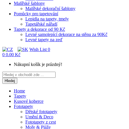
Malířské šablony
Malířské dekorační šablony
Pomůcky pro tapetování
Lepidla na tapety, tmely
Tapetářské nářadí
Tapety a dekorace od 90 Kč
Levné samolepící dekorace na stěnu za 90Kč
Levné tapety na zeď
Wish List
0
0
0.00 Kč
Nákupní košík je prázdný!
Hledej
Home
Tapety
Kusové koberce
Fototapety
Dětské fototapety
Umění & Deco
Fototapety z cest
Moře & Pláže