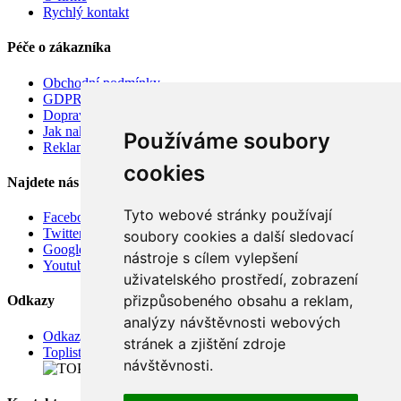
Rychlý kontakt
Péče o zákazníka
Obchodní podmínky
GDPR
Doprava
Jak nakupovat
Používáme soubory
Reklamace
cookies
Najdete nás
Tyto webové stránky používají
Facebook
Twitter
soubory cookies a další sledovací
Google
nástroje s cílem vylepšení
Youtube
uživatelského prostředí, zobrazení
přizpůsobeného obsahu a reklam,
Odkazy
analýzy návštěvnosti webových
Odkazy
stránek a zjištění zdroje
Toplist
návštěvnosti.