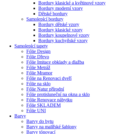
Bordury klasické a květinové vzory
Bordury moderní vzory
Dětské bordury
Samolepící bordury
Bordury dětské vzory
Bordury klasické vzory
Bordury koupelnové vzory
Bordury kuchyňské vzory
Samolepící tapety
Fólie Design
Fólie Dřevo
Fólie Imitace obklady a dlažba
Fólie Metráž
Fólie Mramor
Fólie na Renovaci dveří
Fólie na sklo
Fólie Natur přírodní
Fólie protisluneční na okna a sklo
Fólie Renovace nábytku
Fólie SKLADEM
Fólie UNI
Barvy
Barvy do bytu
Barvy na malířské šablony
Barvy tónovací