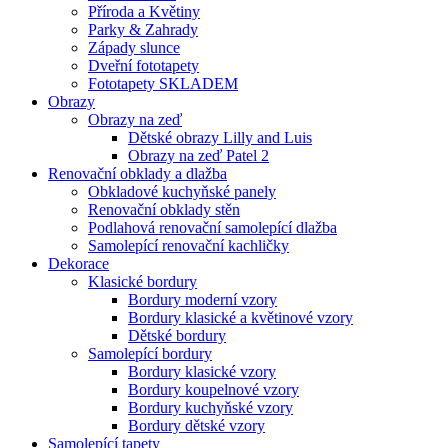
Příroda a Květiny
Parky & Zahrady
Západy slunce
Dveřní fototapety
Fototapety SKLADEM
Obrazy
Obrazy na zeď
Dětské obrazy Lilly and Luis
Obrazy na zeď Patel 2
Renovační obklady a dlažba
Obkladové kuchyňské panely
Renovační obklady stěn
Podlahová renovační samolepící dlažba
Samolepící renovační kachličky
Dekorace
Klasické bordury
Bordury moderní vzory
Bordury klasické a květinové vzory
Dětské bordury
Samolepící bordury
Bordury klasické vzory
Bordury koupelnové vzory
Bordury kuchyňské vzory
Bordury dětské vzory
Samolepící tapety