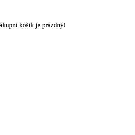
ákupní košík je prázdný!
0
0