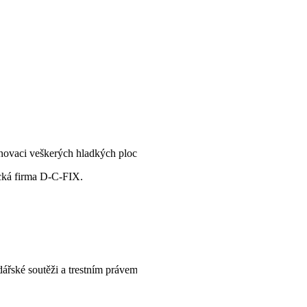
enovaci veškerých hladkých ploch.
ecká firma D-C-FIX.
řské soutěži a trestním právem. E-color.cz