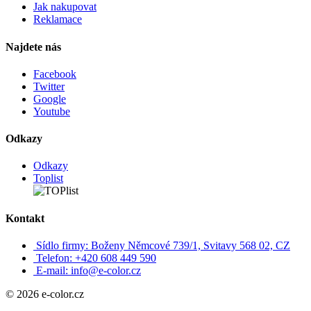
Jak nakupovat
Reklamace
Najdete nás
Facebook
Twitter
Google
Youtube
Odkazy
Odkazy
Toplist
Kontakt
Sídlo firmy: Boženy Němcové 739/1, Svitavy 568 02, CZ
Telefon: +420 608 449 590
E-mail: info@e-color.cz
© 2026 e-color.cz