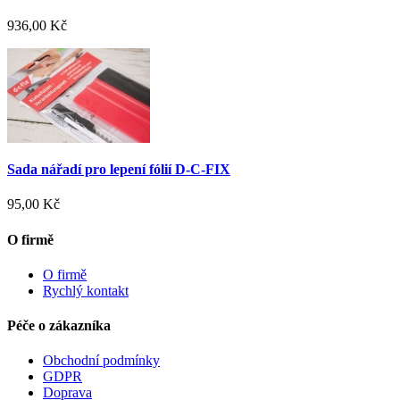
936,00 Kč
Sada nářadí pro lepení fólií D-C-FIX
95,00 Kč
O firmě
O firmě
Rychlý kontakt
Péče o zákazníka
Obchodní podmínky
GDPR
Doprava