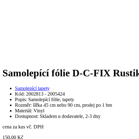
Samolepící fólie D-C-FIX Rusti
Samolepící tapety
Kód: 2002813 - 2005424
Popis: Samolepící fólie, tapety
Rozměr: šířka 45 cm nebo 90 cm, prodej po 1 bm
Materiál: Vinyl
Dostupnost: Skladem u dodavatele, 2-3 dny
cena za kus vč. DPH
150,00 Kč