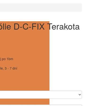
ólie D-C-FIX Terakota
ej po 1bm
e, 3 - 7 dní