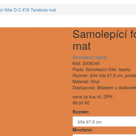
í fólie D-C-FIX Terakota mat
Samolepící f
mat
Samolepící tapety
Kód: 2008349
Popis: Samolepící fólie, tapety
Rozměr: šíře role 67,5 cm, prod
Materiál: Vinyl
Dostupnost: Skladem u dodavatel
cena za kus vč. DPH
99,00 Kč
Rozměr:
Množství: