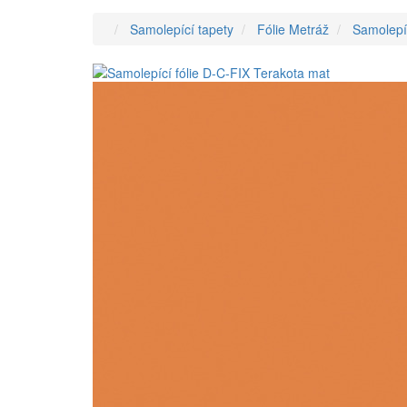
Samolepící tapety
Fólie Metráž
Samolepíc