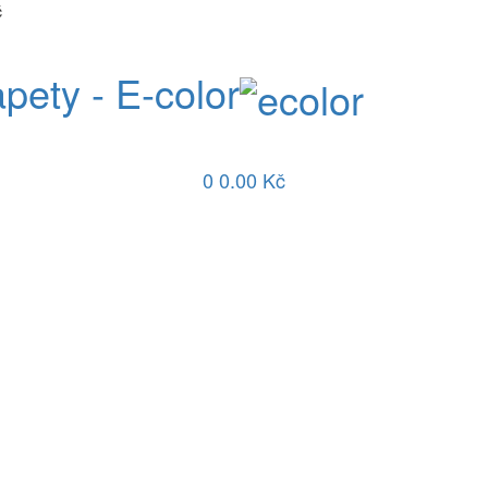
č
apety - E-color
0
0.00 Kč