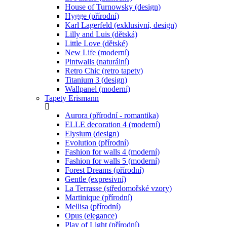
House of Turnowsky (design)
Hygge (přírodní)
Karl Lagerfeld (exklusivní, design)
Lilly and Luis (dětská)
Little Love (dětské)
New Life (moderní)
Pintwalls (naturální)
Retro Chic (retro tapety)
Titanium 3 (design)
Wallpanel (moderní)
Tapety Erismann
Aurora (přírodní - romantika)
ELLE decoration 4 (moderní)
Elysium (design)
Evolution (přírodní)
Fashion for walls 4 (moderní)
Fashion for walls 5 (moderní)
Forest Dreams (přírodní)
Gentle (expresivní)
La Terrasse (středomořské vzory)
Martinique (přírodní)
Mellisa (přírodní)
Opus (elegance)
Play of Light (přírodní)