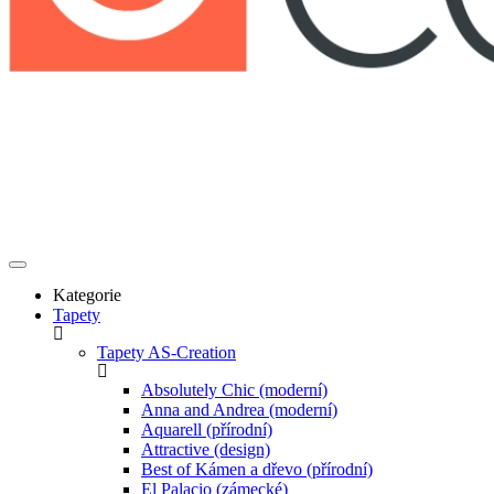
Kategorie
Tapety
Tapety AS-Creation
Absolutely Chic (moderní)
Anna and Andrea (moderní)
Aquarell (přírodní)
Attractive (design)
Best of Kámen a dřevo (přírodní)
El Palacio (zámecké)