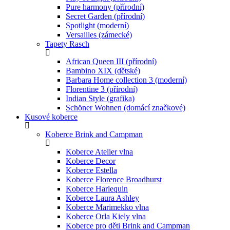
Pure harmony (přírodní)
Secret Garden (přírodní)
Spotlight (moderní)
Versailles (zámecké)
Tapety Rasch
African Queen III (přírodní)
Bambino XIX (dětské)
Barbara Home collection 3 (moderní)
Florentine 3 (přírodní)
Indian Style (grafika)
Schöner Wohnen (domácí značkové)
Kusové koberce
Koberce Brink and Campman
Koberce Atelier vlna
Koberce Decor
Koberce Estella
Koberce Florence Broadhurst
Koberce Harlequin
Koberce Laura Ashley
Koberce Marimekko vlna
Koberce Orla Kiely vlna
Koberce pro děti Brink and Campman