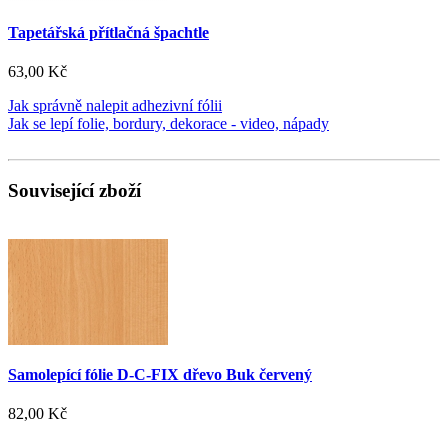
Tapetářská přítlačná špachtle
63,00 Kč
Jak správně nalepit adhezivní fólii
Jak se lepí folie, bordury, dekorace - video, nápady
Související zboží
Samolepící fólie D-C-FIX dřevo Buk červený
82,00 Kč