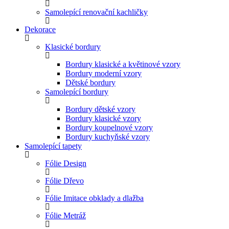
Samolepící renovační kachličky
Dekorace
Klasické bordury
Bordury klasické a květinové vzory
Bordury moderní vzory
Dětské bordury
Samolepící bordury
Bordury dětské vzory
Bordury klasické vzory
Bordury koupelnové vzory
Bordury kuchyňské vzory
Samolepící tapety
Fólie Design
Fólie Dřevo
Fólie Imitace obklady a dlažba
Fólie Metráž