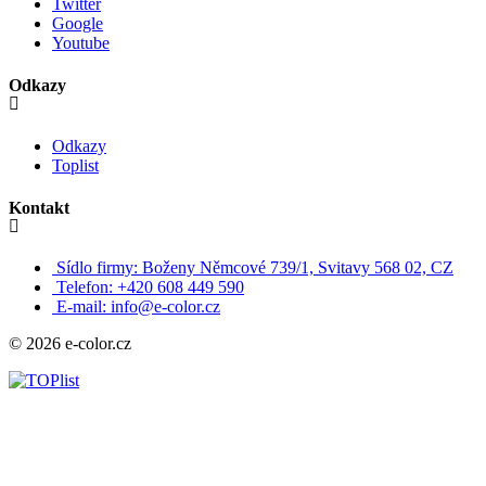
Twitter
Google
Youtube
Odkazy
Odkazy
Toplist
Kontakt
Sídlo firmy: Boženy Němcové 739/1, Svitavy 568 02, CZ
Telefon: +420 608 449 590
E-mail: info@e-color.cz
© 2026 e-color.cz