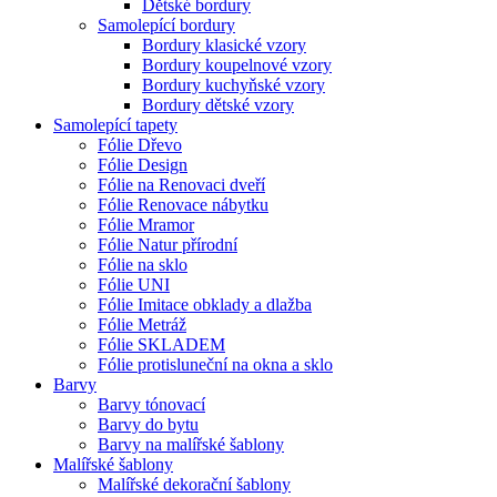
Dětské bordury
Samolepící bordury
Bordury klasické vzory
Bordury koupelnové vzory
Bordury kuchyňské vzory
Bordury dětské vzory
Samolepící tapety
Fólie Dřevo
Fólie Design
Fólie na Renovaci dveří
Fólie Renovace nábytku
Fólie Mramor
Fólie Natur přírodní
Fólie na sklo
Fólie UNI
Fólie Imitace obklady a dlažba
Fólie Metráž
Fólie SKLADEM
Fólie protisluneční na okna a sklo
Barvy
Barvy tónovací
Barvy do bytu
Barvy na malířské šablony
Malířské šablony
Malířské dekorační šablony