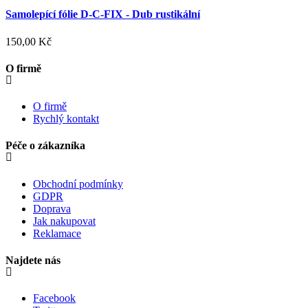
Samolepící fólie D-C-FIX - Dub rustikální
150,00 Kč
O firmě
O firmě
Rychlý kontakt
Péče o zákazníka
Obchodní podmínky
GDPR
Doprava
Jak nakupovat
Reklamace
Najdete nás
Facebook