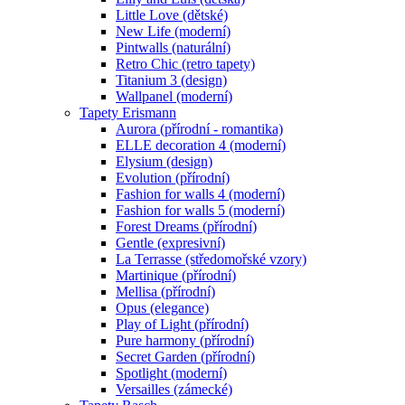
Little Love (dětské)
New Life (moderní)
Pintwalls (naturální)
Retro Chic (retro tapety)
Titanium 3 (design)
Wallpanel (moderní)
Tapety Erismann
Aurora (přírodní - romantika)
ELLE decoration 4 (moderní)
Elysium (design)
Evolution (přírodní)
Fashion for walls 4 (moderní)
Fashion for walls 5 (moderní)
Forest Dreams (přírodní)
Gentle (expresivní)
La Terrasse (středomořské vzory)
Martinique (přírodní)
Mellisa (přírodní)
Opus (elegance)
Play of Light (přírodní)
Pure harmony (přírodní)
Secret Garden (přírodní)
Spotlight (moderní)
Versailles (zámecké)