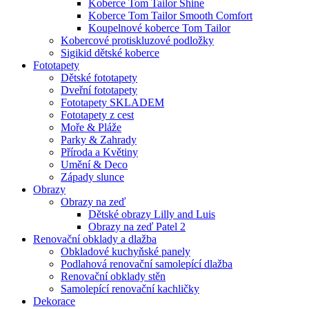
Koberce Tom Tailor Shine
Koberce Tom Tailor Smooth Comfort
Koupelnové koberce Tom Tailor
Kobercové protiskluzové podložky
Sigikid dětské koberce
Fototapety
Dětské fototapety
Dveřní fototapety
Fototapety SKLADEM
Fototapety z cest
Moře & Pláže
Parky & Zahrady
Příroda a Květiny
Umění & Deco
Západy slunce
Obrazy
Obrazy na zeď
Dětské obrazy Lilly and Luis
Obrazy na zeď Patel 2
Renovační obklady a dlažba
Obkladové kuchyňské panely
Podlahová renovační samolepící dlažba
Renovační obklady stěn
Samolepící renovační kachličky
Dekorace