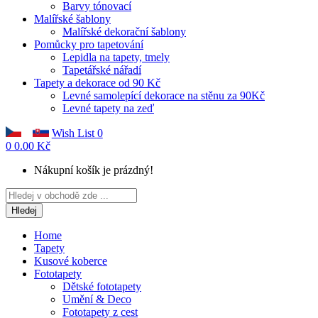
Barvy tónovací
Malířské šablony
Malířské dekorační šablony
Pomůcky pro tapetování
Lepidla na tapety, tmely
Tapetářské nářadí
Tapety a dekorace od 90 Kč
Levné samolepící dekorace na stěnu za 90Kč
Levné tapety na zeď
Wish List
0
0
0.00 Kč
Nákupní košík je prázdný!
Hledej
Home
Tapety
Kusové koberce
Fototapety
Dětské fototapety
Umění & Deco
Fototapety z cest