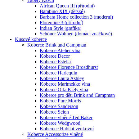
Tapety Rasch
African Queen III (přírodní)
Bambino XIX (dětské)
Barbara Home collection 3 (moderní)
Florentine 3 (přírodní)
Indian Style (grafika)
Schöner Wohnen (domácí značkové)
Kusové koberce
Koberce Brink and Campman
Koberce Atelier vlna
Koberce Decor
Koberce Estella
Koberce Florence Broadhurst
Koberce Harlequin
Koberce Laura Ashley
Koberce Marimekko vlna
Koberce Orla Kiely vlna
Koberce pro děti Brink and Campman
Koberce Pure Morris
Koberce Sanderson
Koberce Scion
Koberce vlněné Ted Baker
Koberce Wedgwood
Koberece Habitat venkovní
Koberce Accessorize vlněné