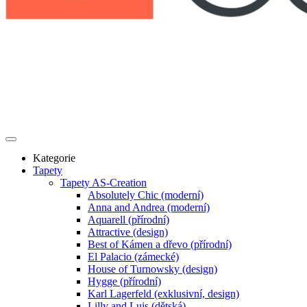
Kategorie
Tapety
Tapety AS-Creation
Absolutely Chic (moderní)
Anna and Andrea (moderní)
Aquarell (přírodní)
Attractive (design)
Best of Kámen a dřevo (přírodní)
El Palacio (zámecké)
House of Turnowsky (design)
Hygge (přírodní)
Karl Lagerfeld (exklusivní, design)
Lilly and Luis (dětská)