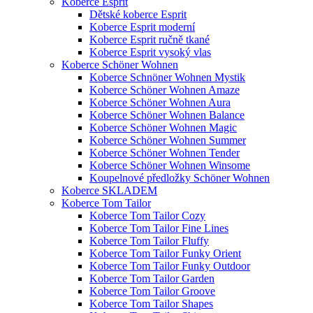
Koberce Esprit
Dětské koberce Esprit
Koberce Esprit moderní
Koberce Esprit ručně tkané
Koberce Esprit vysoký vlas
Koberce Schöner Wohnen
Koberce Schnöner Wohnen Mystik
Koberce Schöner Wohnen Amaze
Koberce Schöner Wohnen Aura
Koberce Schöner Wohnen Balance
Koberce Schöner Wohnen Magic
Koberce Schöner Wohnen Summer
Koberce Schöner Wohnen Tender
Koberce Schöner Wohnen Winsome
Koupelnové předložky Schöner Wohnen
Koberce SKLADEM
Koberce Tom Tailor
Koberce Tom Tailor Cozy
Koberce Tom Tailor Fine Lines
Koberce Tom Tailor Fluffy
Koberce Tom Tailor Funky Orient
Koberce Tom Tailor Funky Outdoor
Koberce Tom Tailor Garden
Koberce Tom Tailor Groove
Koberce Tom Tailor Shapes