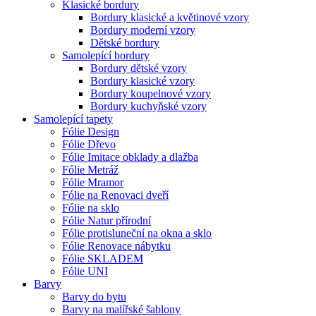
Klasické bordury
Bordury klasické a květinové vzory
Bordury moderní vzory
Dětské bordury
Samolepící bordury
Bordury dětské vzory
Bordury klasické vzory
Bordury koupelnové vzory
Bordury kuchyňské vzory
Samolepící tapety
Fólie Design
Fólie Dřevo
Fólie Imitace obklady a dlažba
Fólie Metráž
Fólie Mramor
Fólie na Renovaci dveří
Fólie na sklo
Fólie Natur přírodní
Fólie protisluneční na okna a sklo
Fólie Renovace nábytku
Fólie SKLADEM
Fólie UNI
Barvy
Barvy do bytu
Barvy na malířské šablony