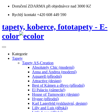
Doručení ZDARMA
při objednávce nad 3000 Kč
Rychlý kontakt +420 608 449 590
tapety, koberce, fototapety - E-
color
Kategorie
Tapety
Tapety AS-Creation
Absolutely Chic (moderní)
Anna and Andrea (moderní)
Aquarell (přírodní)
Attractive (design)
Best of Kámen a dřevo (přírodní)
El Palacio (zámecké)
House of Turnowsky (design)
Hygge (přírodní)
Karl Lagerfeld (exklusivní, design)
Lilly and Luis (dětská)