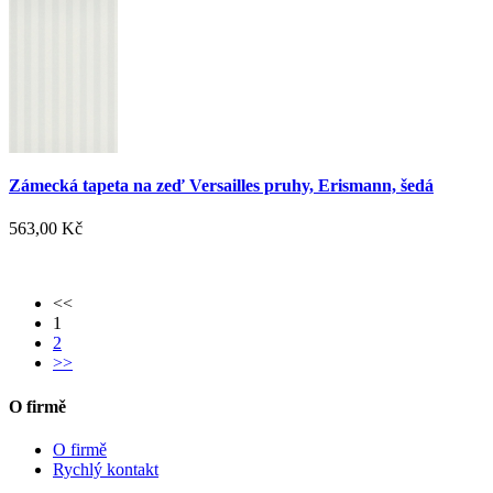
Zámecká tapeta na zeď Versailles pruhy, Erismann, šedá
563,00 Kč
<<
1
2
>>
O firmě
O firmě
Rychlý kontakt