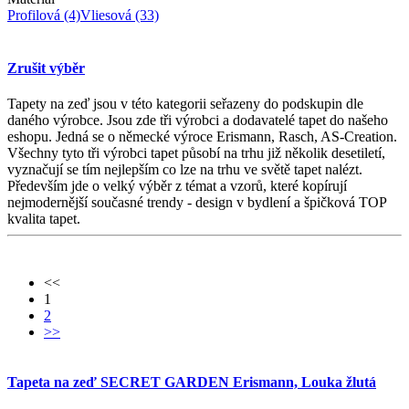
Profilová
(4)
Vliesová
(33)
Zrušit výběr
Tapety na zeď jsou v této kategorii seřazeny do podskupin dle
daného výrobce. Jsou zde tři výrobci a dodavatelé tapet do našeho
eshopu. Jedná se o německé výroce Erismann, Rasch, AS-Creation.
Všechny tyto tři výrobci tapet působí na trhu již několik desetiletí,
vyznačují se tím nejlepším co lze na trhu ve světě tapet nalézt.
Především jde o velký výběr z témat a vzorů, které kopírují
nejmodernější současné trendy - design v bydlení a špičková TOP
kvalita tapet.
<<
1
2
>>
Tapeta na zeď SECRET GARDEN Erismann, Louka žlutá