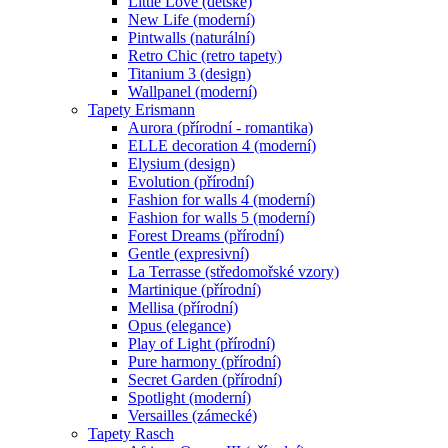
Little Love (dětské)
New Life (moderní)
Pintwalls (naturální)
Retro Chic (retro tapety)
Titanium 3 (design)
Wallpanel (moderní)
Tapety Erismann
Aurora (přírodní - romantika)
ELLE decoration 4 (moderní)
Elysium (design)
Evolution (přírodní)
Fashion for walls 4 (moderní)
Fashion for walls 5 (moderní)
Forest Dreams (přírodní)
Gentle (expresivní)
La Terrasse (středomořské vzory)
Martinique (přírodní)
Mellisa (přírodní)
Opus (elegance)
Play of Light (přírodní)
Pure harmony (přírodní)
Secret Garden (přírodní)
Spotlight (moderní)
Versailles (zámecké)
Tapety Rasch