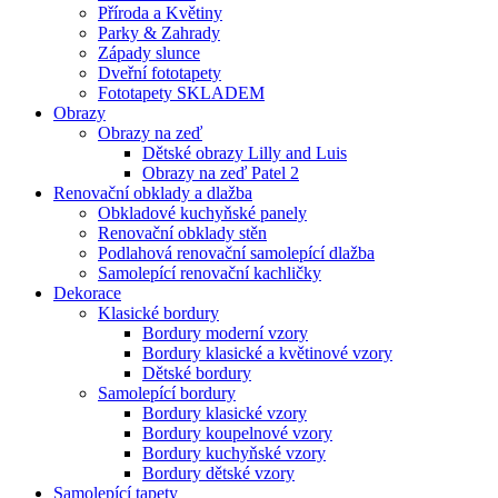
Příroda a Květiny
Parky & Zahrady
Západy slunce
Dveřní fototapety
Fototapety SKLADEM
Obrazy
Obrazy na zeď
Dětské obrazy Lilly and Luis
Obrazy na zeď Patel 2
Renovační obklady a dlažba
Obkladové kuchyňské panely
Renovační obklady stěn
Podlahová renovační samolepící dlažba
Samolepící renovační kachličky
Dekorace
Klasické bordury
Bordury moderní vzory
Bordury klasické a květinové vzory
Dětské bordury
Samolepící bordury
Bordury klasické vzory
Bordury koupelnové vzory
Bordury kuchyňské vzory
Bordury dětské vzory
Samolepící tapety