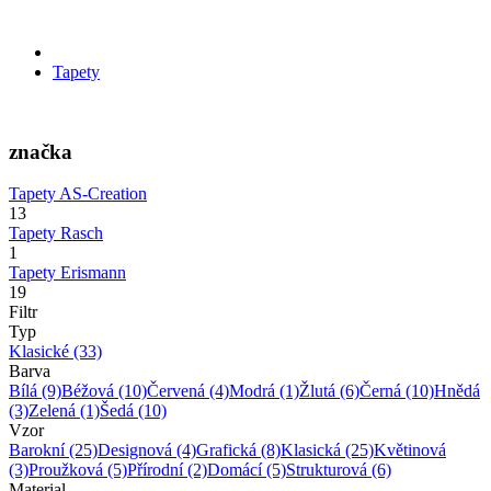
Tapety
značka
Tapety AS-Creation
13
Tapety Rasch
1
Tapety Erismann
19
Filtr
Typ
Klasické
(33)
Barva
Bílá
(9)
Béžová
(10)
Červená
(4)
Modrá
(1)
Žlutá
(6)
Černá
(10)
Hnědá
(3)
Zelená
(1)
Šedá
(10)
Vzor
Barokní
(25)
Designová
(4)
Grafická
(8)
Klasická
(25)
Květinová
(3)
Proužková
(5)
Přírodní
(2)
Domácí
(5)
Strukturová
(6)
Material