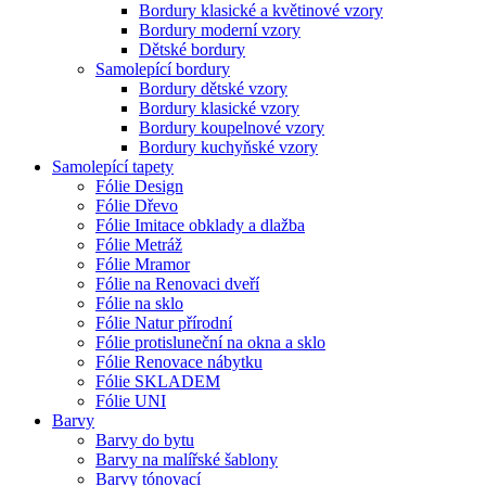
Bordury klasické a květinové vzory
Bordury moderní vzory
Dětské bordury
Samolepící bordury
Bordury dětské vzory
Bordury klasické vzory
Bordury koupelnové vzory
Bordury kuchyňské vzory
Samolepící tapety
Fólie Design
Fólie Dřevo
Fólie Imitace obklady a dlažba
Fólie Metráž
Fólie Mramor
Fólie na Renovaci dveří
Fólie na sklo
Fólie Natur přírodní
Fólie protisluneční na okna a sklo
Fólie Renovace nábytku
Fólie SKLADEM
Fólie UNI
Barvy
Barvy do bytu
Barvy na malířské šablony
Barvy tónovací