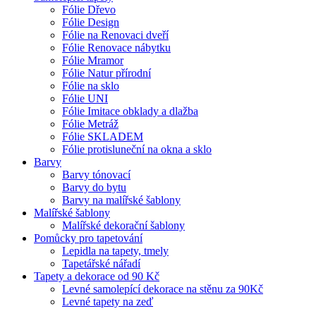
Fólie Dřevo
Fólie Design
Fólie na Renovaci dveří
Fólie Renovace nábytku
Fólie Mramor
Fólie Natur přírodní
Fólie na sklo
Fólie UNI
Fólie Imitace obklady a dlažba
Fólie Metráž
Fólie SKLADEM
Fólie protisluneční na okna a sklo
Barvy
Barvy tónovací
Barvy do bytu
Barvy na malířské šablony
Malířské šablony
Malířské dekorační šablony
Pomůcky pro tapetování
Lepidla na tapety, tmely
Tapetářské nářadí
Tapety a dekorace od 90 Kč
Levné samolepící dekorace na stěnu za 90Kč
Levné tapety na zeď