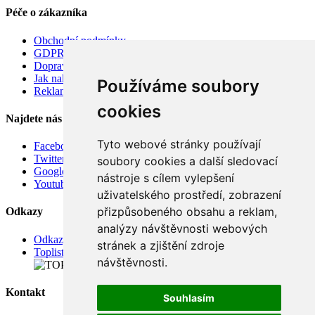
Péče o zákazníka
Obchodní podmínky
GDPR
Doprava
Jak nakupovat
Používáme soubory
Reklamace
cookies
Najdete nás
Tyto webové stránky používají
Facebook
Twitter
soubory cookies a další sledovací
Google
nástroje s cílem vylepšení
Youtube
uživatelského prostředí, zobrazení
přizpůsobeného obsahu a reklam,
Odkazy
analýzy návštěvnosti webových
Odkazy
stránek a zjištění zdroje
Toplist
návštěvnosti.
Kontakt
Souhlasím