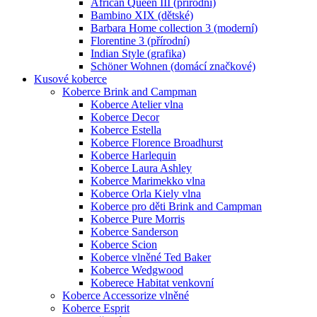
African Queen III (přírodní)
Bambino XIX (dětské)
Barbara Home collection 3 (moderní)
Florentine 3 (přírodní)
Indian Style (grafika)
Schöner Wohnen (domácí značkové)
Kusové koberce
Koberce Brink and Campman
Koberce Atelier vlna
Koberce Decor
Koberce Estella
Koberce Florence Broadhurst
Koberce Harlequin
Koberce Laura Ashley
Koberce Marimekko vlna
Koberce Orla Kiely vlna
Koberce pro děti Brink and Campman
Koberce Pure Morris
Koberce Sanderson
Koberce Scion
Koberce vlněné Ted Baker
Koberce Wedgwood
Koberece Habitat venkovní
Koberce Accessorize vlněné
Koberce Esprit