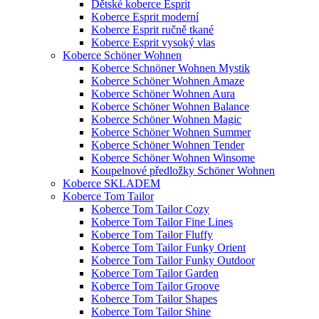
Dětské koberce Esprit
Koberce Esprit moderní
Koberce Esprit ručně tkané
Koberce Esprit vysoký vlas
Koberce Schöner Wohnen
Koberce Schnöner Wohnen Mystik
Koberce Schöner Wohnen Amaze
Koberce Schöner Wohnen Aura
Koberce Schöner Wohnen Balance
Koberce Schöner Wohnen Magic
Koberce Schöner Wohnen Summer
Koberce Schöner Wohnen Tender
Koberce Schöner Wohnen Winsome
Koupelnové předložky Schöner Wohnen
Koberce SKLADEM
Koberce Tom Tailor
Koberce Tom Tailor Cozy
Koberce Tom Tailor Fine Lines
Koberce Tom Tailor Fluffy
Koberce Tom Tailor Funky Orient
Koberce Tom Tailor Funky Outdoor
Koberce Tom Tailor Garden
Koberce Tom Tailor Groove
Koberce Tom Tailor Shapes
Koberce Tom Tailor Shine