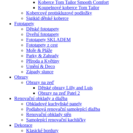
Koberce Tom Tailor Smooth Comfort
Koupelnové koberce Tom Tailor
Kobercové protiskluzové podložky
Sigikid dětské koberce
Fototapety
Dětské fototapety
Dveřní fototapety
Fototapety SKLADEM
Fototapety z cest
Moře & Pláže
Parky & Zahrady
Příroda a Květiny
Umění & Deco
Západy slunce
Obrazy
Obrazy na zeď
Dětské obrazy Lilly and Luis
Obrazy na zeď Patel 2
Renovační obklady a dlažba
Obkladové kuchyňské panely
Podlahová renovační samolepící dlažba
Renovační obklady stěn
Samolepící renovační kachličky
Dekorace
Klasické bordury