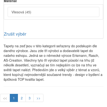
Material
Vliesová
(45)
Zrušit výběr
Tapety na zeď jsou v této kategorii seřazeny do podskupin dle
daného výrobce. Jsou zde tři výrobci a dodavatelé tapet do
našeho eshopu. Jedná se o německé výroce Erismann, Rasch,
AS-Creation. Všechny tyto tři výrobci tapet působí na trhu již
několik desetiletí, vyznačují se tím nejlepším co lze na trhu ve
světě tapet nalézt. Především jde o velký výběr z témat a vzorů,
které kopírují nejmodernější současné trendy - design v bydlení a
špičková TOP kvalita tapet.
<<
1
2
3
>>