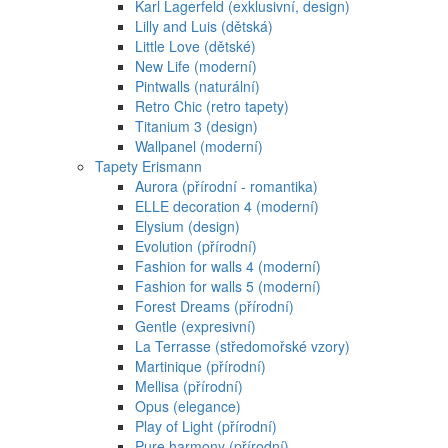
Karl Lagerfeld (exklusivní, design)
Lilly and Luis (dětská)
Little Love (dětské)
New Life (moderní)
Pintwalls (naturální)
Retro Chic (retro tapety)
Titanium 3 (design)
Wallpanel (moderní)
Tapety Erismann
Aurora (přírodní - romantika)
ELLE decoration 4 (moderní)
Elysium (design)
Evolution (přírodní)
Fashion for walls 4 (moderní)
Fashion for walls 5 (moderní)
Forest Dreams (přírodní)
Gentle (expresivní)
La Terrasse (středomořské vzory)
Martinique (přírodní)
Mellisa (přírodní)
Opus (elegance)
Play of Light (přírodní)
Pure harmony (přírodní)