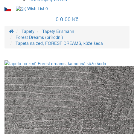
Wish List
0
0
0.00 Kč
Tapety
Tapety Erismann
Forest Dreams (přírodní)
Tapeta na zeď, FOREST DREAMS, kůže šedá