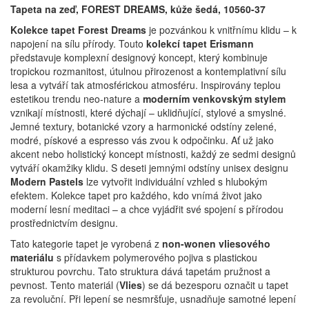
Tapeta na zeď, FOREST DREAMS, kůže šedá, 10560-37
Kolekce tapet Forest Dreams
je pozvánkou k vnitřnímu klidu – k
napojení na sílu přírody.
Touto
kolekcí tapet Erismann
představuje komplexní designový koncept, který kombinuje
tropickou rozmanitost, útulnou přirozenost a kontemplativní sílu
lesa a vytváří tak atmosférickou atmosféru.
Inspirovány teplou
estetikou trendu neo-nature a
moderním venkovským stylem
vznikají místnosti, které dýchají – uklidňující, stylové a smyslné.
Jemné textury, botanické vzory a harmonické odstíny zelené,
modré, pískové a espresso vás zvou k odpočinku.
Ať už jako
akcent nebo holistický koncept místnosti, každý ze sedmi designů
vytváří okamžiky klidu.
S deseti jemnými odstíny unisex designu
Modern Pastels
lze vytvořit individuální vzhled s hlubokým
efektem.
Kolekce tapet pro každého, kdo vnímá život jako
moderní lesní meditaci – a chce vyjádřit své spojení s přírodou
prostřednictvím designu.
Tato kategorie tapet je vyrobená z
non-wonen vliesového
materiálu
s přídavkem polymerového pojiva s plastickou
strukturou povrchu. Tato struktura dává tapetám pružnost a
pevnost. Tento materiál (
Vlies
) se dá bezesporu označit u tapet
za revoluční. Při lepení se nesmršťuje, usnadňuje samotné lepení