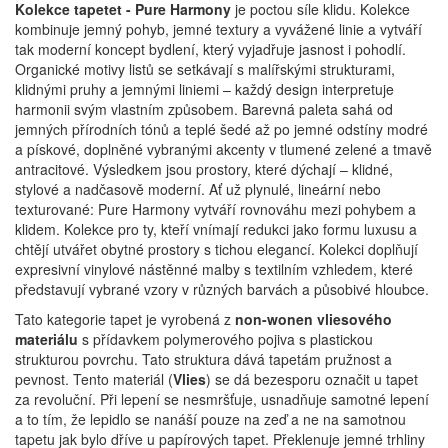
Kolekce tapetet - Pure Harmony
je poctou síle klidu.
Kolekce
kombinuje jemný pohyb, jemné textury a vyvážené linie a vytváří
tak moderní koncept bydlení, který vyjadřuje jasnost i pohodlí.
Organické motivy listů se setkávají s malířskými strukturami,
klidnými pruhy a jemnými liniemi – každý design interpretuje
harmonii svým vlastním způsobem.
Barevná paleta sahá od
jemných přírodních tónů a teplé šedé až po jemné odstíny modré
a pískové, doplněné vybranými akcenty v tlumené zelené a tmavě
antracitové.
Výsledkem jsou prostory, které dýchají – klidné,
stylové a nadčasově moderní.
Ať už plynulé, lineární nebo
texturované: Pure Harmony vytváří rovnováhu mezi pohybem a
klidem.
Kolekce pro ty, kteří vnímají redukci jako formu luxusu a
chtějí utvářet obytné prostory s tichou elegancí.
Kolekci doplňují
expresivní vinylové nástěnné malby s textilním vzhledem, které
představují vybrané vzory v různých barvách a působivé hloubce.
Tato kategorie tapet je vyrobená z
non-wonen vliesového
materiálu
s přídavkem polymerového pojiva s plastickou
strukturou povrchu. Tato struktura dává tapetám pružnost a
pevnost. Tento materiál (
Vlies
) se dá bezesporu označit u tapet
za revoluční. Při lepení se nesmršťuje, usnadňuje samotné lepení
a to tím, že lepidlo se nanáší pouze na zeď a ne na samotnou
tapetu jak bylo dříve u papírových tapet. Překlenuje jemné trhliny