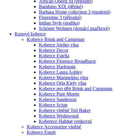
African Queen III (přírodní)
Bambino XIX (dětské)
Barbara Home collection 3 (moderní)
Florentine 3 (přírodní)
Indian Style (grafika)
Schöner Wohnen (domácí značkové)
Kusové koberce
Koberce Brink and Campman
Koberce Atelier vlna
Koberce Decor
Koberce Estella
Koberce Florence Broadhurst
Koberce Harlequin
Koberce Laura Ashley
Koberce Marimekko vlna
Koberce Orla Kiely vlna
Koberce pro děti Brink and Campman
Koberce Pure Morris
Koberce Sanderson
Koberce Scion
Koberce vlněné Ted Baker
Koberce Wedgwood
Koberece Habitat venkovní
Koberce Accessorize vlněné
Koberce Esprit