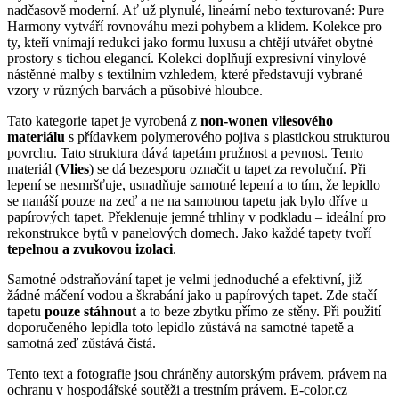
nadčasově moderní.
Ať už plynulé, lineární nebo texturované: Pure
Harmony vytváří rovnováhu mezi pohybem a klidem.
Kolekce pro
ty, kteří vnímají redukci jako formu luxusu a chtějí utvářet obytné
prostory s tichou elegancí.
Kolekci doplňují expresivní vinylové
nástěnné malby s textilním vzhledem, které představují vybrané
vzory v různých barvách a působivé hloubce.
Tato kategorie tapet je vyrobená z
non-wonen vliesového
materiálu
s přídavkem polymerového pojiva s plastickou strukturou
povrchu. Tato struktura dává tapetám pružnost a pevnost. Tento
materiál (
Vlies
) se dá bezesporu označit u tapet za revoluční. Při
lepení se nesmršťuje, usnadňuje samotné lepení a to tím, že lepidlo
se nanáší pouze na zeď a ne na samotnou tapetu jak bylo dříve u
papírových tapet. Překlenuje jemné trhliny v podkladu – ideální pro
rekonstrukce bytů v panelových domech. Jako každé tapety tvoří
tepelnou a zvukovou izolaci
.
Samotné odstraňování tapet je velmi jednoduché a efektivní, již
žádné máčení vodou a škrabání jako u papírových tapet. Zde stačí
tapetu
pouze stáhnout
a to beze zbytku přímo ze stěny. Při použití
doporučeného lepidla toto lepidlo zůstává na samotné tapetě a
samotná zeď zůstává čistá.
Tento text a fotografie jsou chráněny autorským právem, právem na
ochranu v hospodářské soutěži a trestním právem. E-color.cz