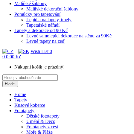
Malířské šablony
Malířské dekorační šablony
Pomůcky pro tapetování
Lepidla na tapety, tmely
Tapetářské nářadí
Tapety a dekorace od 90 Kč
Levné samolepící dekorace na stěnu za 90Kč
Levné tapety na zeď
Wish List
0
0
0.00 Kč
Nákupní košík je prázdný!
Hledej
Home
Tapety
Kusové koberce
Fototapety
Dětské fototapety
Umění & Deco
Fototapety z cest
Moře & Pláže