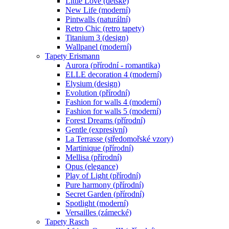
Little Love (dětské)
New Life (moderní)
Pintwalls (naturální)
Retro Chic (retro tapety)
Titanium 3 (design)
Wallpanel (moderní)
Tapety Erismann
Aurora (přírodní - romantika)
ELLE decoration 4 (moderní)
Elysium (design)
Evolution (přírodní)
Fashion for walls 4 (moderní)
Fashion for walls 5 (moderní)
Forest Dreams (přírodní)
Gentle (expresivní)
La Terrasse (středomořské vzory)
Martinique (přírodní)
Mellisa (přírodní)
Opus (elegance)
Play of Light (přírodní)
Pure harmony (přírodní)
Secret Garden (přírodní)
Spotlight (moderní)
Versailles (zámecké)
Tapety Rasch