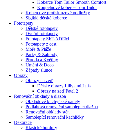
Koberce Tom Tailor Smooth Comfort
Koupelnové koberce Tom Tailor
Kobercové protiskluzové podložky
Sigikid dětské koberce
Fototapety
Dětské fototapety
Dveřní fototapety
Fototapety SKLADEM
Fototapety z cest
Moře & Pláže
Parky & Zahrady
Příroda a Květiny
Umění & Deco
Západy slunce
Obrazy
Obrazy na zeď
Dětské obrazy Lilly and Luis
Obrazy na zeď Patel 2
Renovační obklady a dlažba
Obkladové kuchyňské panely
Podlahová renovační samolepící dlažba
Renovační obklady stěn
Samolepící renovační kachličky
Dekorace
Klasické bordury