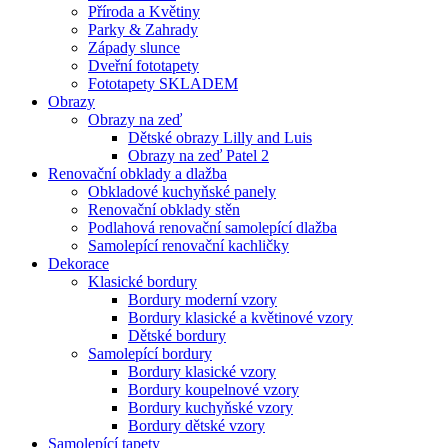
Příroda a Květiny
Parky & Zahrady
Západy slunce
Dveřní fototapety
Fototapety SKLADEM
Obrazy
Obrazy na zeď
Dětské obrazy Lilly and Luis
Obrazy na zeď Patel 2
Renovační obklady a dlažba
Obkladové kuchyňské panely
Renovační obklady stěn
Podlahová renovační samolepící dlažba
Samolepící renovační kachličky
Dekorace
Klasické bordury
Bordury moderní vzory
Bordury klasické a květinové vzory
Dětské bordury
Samolepící bordury
Bordury klasické vzory
Bordury koupelnové vzory
Bordury kuchyňské vzory
Bordury dětské vzory
Samolepící tapety