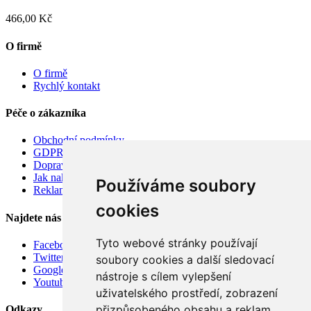
466,00 Kč
O firmě
O firmě
Rychlý kontakt
Péče o zákazníka
Obchodní podmínky
GDPR
Doprava
Jak nakupovat
Používáme soubory
Reklamace
cookies
Najdete nás
Tyto webové stránky používají
Facebook
Twitter
soubory cookies a další sledovací
Google
nástroje s cílem vylepšení
Youtube
uživatelského prostředí, zobrazení
přizpůsobeného obsahu a reklam,
Odkazy