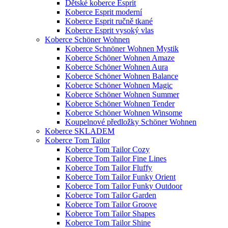
Dětské koberce Esprit
Koberce Esprit moderní
Koberce Esprit ručně tkané
Koberce Esprit vysoký vlas
Koberce Schöner Wohnen
Koberce Schnöner Wohnen Mystik
Koberce Schöner Wohnen Amaze
Koberce Schöner Wohnen Aura
Koberce Schöner Wohnen Balance
Koberce Schöner Wohnen Magic
Koberce Schöner Wohnen Summer
Koberce Schöner Wohnen Tender
Koberce Schöner Wohnen Winsome
Koupelnové předložky Schöner Wohnen
Koberce SKLADEM
Koberce Tom Tailor
Koberce Tom Tailor Cozy
Koberce Tom Tailor Fine Lines
Koberce Tom Tailor Fluffy
Koberce Tom Tailor Funky Orient
Koberce Tom Tailor Funky Outdoor
Koberce Tom Tailor Garden
Koberce Tom Tailor Groove
Koberce Tom Tailor Shapes
Koberce Tom Tailor Shine