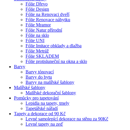
Fólie Dřevo
Fólie Design
Fólie na Renovaci dveří
Fólie Renovace nábytku
Fólie Mramor
Fólie Natur přírodní
Fólie na sklo
Fólie UNI
Fólie Imitace obklady a dlažba
Fólie Metráž
Fólie SKLADEM
Fólie protisluneční na okna a sklo
Barvy
Barvy tónovací
Barvy do bytu
Barvy na malířské šablony
Malířské šablony
Malířské dekorační šablony
Pomůcky pro tapetování
Lepidla na tapety, tmely
Tapetářské nářadí
Tapety a dekorace od 90 Kč
Levné samolepící dekorace na stěnu za 90Kč
Levné tapety na zeď