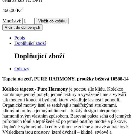
cena za kus vč. DPH
466,00 Kč
Množství:
Vložit do oblíbených
Popis
Doplňující zboží
Doplňující zboží
Odkazy
Tapeta na zeď, PURE HARMONY, proužky béžová 10588-14
Kolekce tapetet - Pure Harmony
je poctou síle klidu.
Kolekce
kombinuje jemný pohyb, jemné textury a vyvážené linie a vytváří
tak moderní koncept bydlení, který vyjadřuje jasnost i pohodlí.
Organické motivy listů se setkávají s malířskými strukturami,
klidnými pruhy a jemnými liniemi – každý design interpretuje
harmonii svým vlastním způsobem.
Barevná paleta sahá od jemných
přírodních tónů a teplé šedé až po jemné odstíny modré a pískové,
doplněné vybranými akcenty v tlumené zelené a tmavě antracitové.
Výsledkem jsou prostory, které dýchají – klidné, stylové a