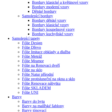
Bordury klasické a květinové vzory
Bordury moderní vzory
Dětské bordury
Samolepící bordury
Bordury dětské vzory
Bordury klasické vzory
Bordury koupelnové vzory
Bordury kuchyňské vzory
Samolepící tapety
Fólie Design
Fólie Dřevo
Fólie Imitace obklady a dlažba
Fólie Metráž
Fólie Mramor
Fólie na Renovaci dveří
Fólie na sklo
Fólie Natur přírodní
Fólie protisluneční na okna a sklo
Fólie Renovace nábytku
Fólie SKLADEM
Fólie UNI
Barvy
Barvy do bytu
Barvy na malířské šablony
Barvy tónovací