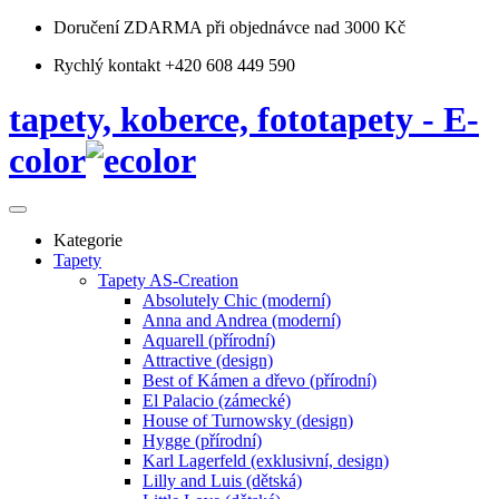
Doručení ZDARMA
při objednávce nad 3000 Kč
Rychlý kontakt +420 608 449 590
tapety, koberce, fototapety - E-
color
Kategorie
Tapety
Tapety AS-Creation
Absolutely Chic (moderní)
Anna and Andrea (moderní)
Aquarell (přírodní)
Attractive (design)
Best of Kámen a dřevo (přírodní)
El Palacio (zámecké)
House of Turnowsky (design)
Hygge (přírodní)
Karl Lagerfeld (exklusivní, design)
Lilly and Luis (dětská)