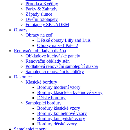
Příroda a Květiny
Parky & Zahrady
Západy slunce
Dveřní fototapety
Fototapety SKLADEM
Obrazy
Obrazy na zeď
Dětské obrazy Lilly and Luis
Obrazy na zeď Patel 2
Renovační obklady a dlažba
Obkladové kuchyňské panely
Renovační obklady stěn
Podlahová renovační samolepící dlažba
Samolepící renovační kachličky
Dekorace
Klasické bordury
Bordury moderní vzory
Bordury klasické a květinové vzory
Dětské bordury
Samolepící bordury
Bordury klasické vzory
Bordury koupelnové vzory
Bordury kuchyňské vzory
Bordury dětské vzory
Samolepící tapety