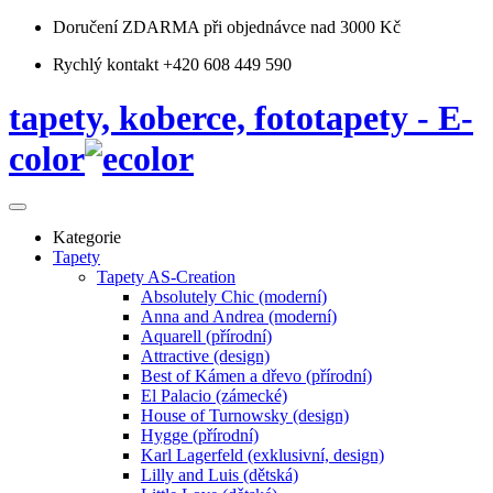
Doručení ZDARMA
při objednávce nad 3000 Kč
Rychlý kontakt +420 608 449 590
tapety, koberce, fototapety - E-
color
Kategorie
Tapety
Tapety AS-Creation
Absolutely Chic (moderní)
Anna and Andrea (moderní)
Aquarell (přírodní)
Attractive (design)
Best of Kámen a dřevo (přírodní)
El Palacio (zámecké)
House of Turnowsky (design)
Hygge (přírodní)
Karl Lagerfeld (exklusivní, design)
Lilly and Luis (dětská)