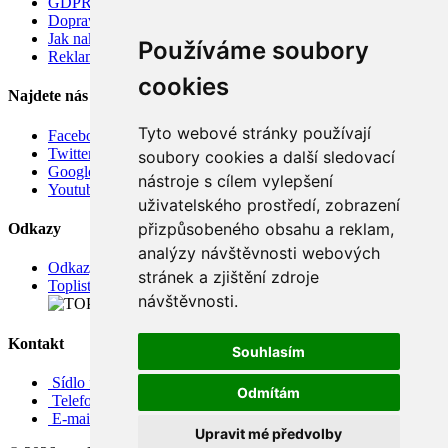
GDPR
Doprava
Jak nakupovat
Používáme soubory
Reklamace
cookies
Najdete nás
Tyto webové stránky používají
Facebook
Twitter
soubory cookies a další sledovací
Google
nástroje s cílem vylepšení
Youtube
uživatelského prostředí, zobrazení
přizpůsobeného obsahu a reklam,
Odkazy
analýzy návštěvnosti webových
Odkazy
stránek a zjištění zdroje
Toplist
návštěvnosti.
Kontakt
Souhlasím
Sídlo firmy: Boženy Němcové 739/1, Svitavy 568 02, CZ
Odmítám
Telefon: +420 608 449 590
E-mail: info@e-color.cz
Upravit mé předvolby