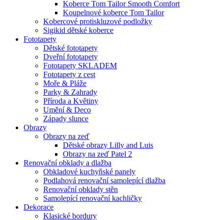
Koberce Tom Tailor Smooth Comfort
Koupelnové koberce Tom Tailor
Kobercové protiskluzové podložky
Sigikid dětské koberce
Fototapety
Dětské fototapety
Dveřní fototapety
Fototapety SKLADEM
Fototapety z cest
Moře & Pláže
Parky & Zahrady
Příroda a Květiny
Umění & Deco
Západy slunce
Obrazy
Obrazy na zeď
Dětské obrazy Lilly and Luis
Obrazy na zeď Patel 2
Renovační obklady a dlažba
Obkladové kuchyňské panely
Podlahová renovační samolepící dlažba
Renovační obklady stěn
Samolepící renovační kachličky
Dekorace
Klasické bordury