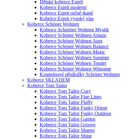
Dětské koberce Esprit
Koberce Esprit moderní
Koberce Esprit ručně tkané
Koberce Esprit vysoký vlas
Koberce Schöner Wohnen
Koberce Schnöner Wohnen Mystik
Koberce Schöner Wohnen Amaze
Koberce Schöner Wohnen Aura
Koberce Schöner Wohnen Balance
Koberce Schöner Wohnen Magic
Koberce Schöner Wohnen Summer
Koberce Schöner Wohnen Tender
Koberce Schöner Wohnen Winsome
Koupelnové předložky Schöner Wohnen
Koberce SKLADEM
Koberce Tom Tailor
Koberce Tom Tailor Cozy
Koberce Tom Tailor Fine Lines
Koberce Tom Tailor Fluffy
Koberce Tom Tailor Funky Orient
Koberce Tom Tailor Funky Outdoor
Koberce Tom Tailor Garden
Koberce Tom Tailor Groove
Koberce Tom Tailor Shapes
Koberce Tom Tailor Shine