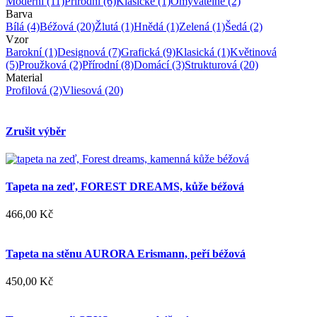
Moderní
(11)
Přírodní
(6)
Klasické
(1)
Omyvatelné
(2)
Barva
Bílá
(4)
Béžová
(20)
Žlutá
(1)
Hnědá
(1)
Zelená
(1)
Šedá
(2)
Vzor
Barokní
(1)
Designová
(7)
Grafická
(9)
Klasická
(1)
Květinová
(5)
Proužková
(2)
Přírodní
(8)
Domácí
(3)
Strukturová
(20)
Material
Profilová
(2)
Vliesová
(20)
Zrušit výběr
Tapeta na zeď, FOREST DREAMS, kůže béžová
466,00 Kč
Tapeta na stěnu AURORA Erismann, peří béžová
450,00 Kč