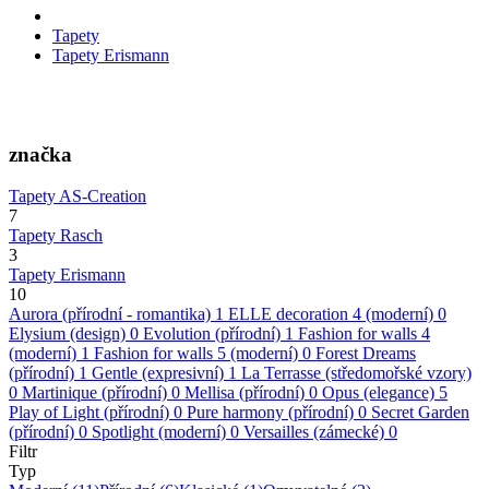
Tapety
Tapety Erismann
značka
Tapety AS-Creation
7
Tapety Rasch
3
Tapety Erismann
10
Aurora (přírodní - romantika)
1
ELLE decoration 4 (moderní)
0
Elysium (design)
0
Evolution (přírodní)
1
Fashion for walls 4
(moderní)
1
Fashion for walls 5 (moderní)
0
Forest Dreams
(přírodní)
1
Gentle (expresivní)
1
La Terrasse (středomořské vzory)
0
Martinique (přírodní)
0
Mellisa (přírodní)
0
Opus (elegance)
5
Play of Light (přírodní)
0
Pure harmony (přírodní)
0
Secret Garden
(přírodní)
0
Spotlight (moderní)
0
Versailles (zámecké)
0
Filtr
Typ