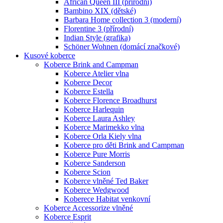
African Queen III (přírodní)
Bambino XIX (dětské)
Barbara Home collection 3 (moderní)
Florentine 3 (přírodní)
Indian Style (grafika)
Schöner Wohnen (domácí značkové)
Kusové koberce
Koberce Brink and Campman
Koberce Atelier vlna
Koberce Decor
Koberce Estella
Koberce Florence Broadhurst
Koberce Harlequin
Koberce Laura Ashley
Koberce Marimekko vlna
Koberce Orla Kiely vlna
Koberce pro děti Brink and Campman
Koberce Pure Morris
Koberce Sanderson
Koberce Scion
Koberce vlněné Ted Baker
Koberce Wedgwood
Koberece Habitat venkovní
Koberce Accessorize vlněné
Koberce Esprit