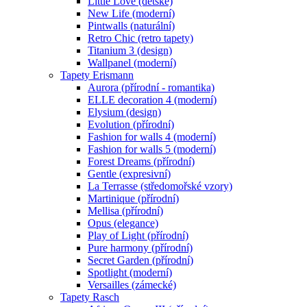
Little Love (dětské)
New Life (moderní)
Pintwalls (naturální)
Retro Chic (retro tapety)
Titanium 3 (design)
Wallpanel (moderní)
Tapety Erismann
Aurora (přírodní - romantika)
ELLE decoration 4 (moderní)
Elysium (design)
Evolution (přírodní)
Fashion for walls 4 (moderní)
Fashion for walls 5 (moderní)
Forest Dreams (přírodní)
Gentle (expresivní)
La Terrasse (středomořské vzory)
Martinique (přírodní)
Mellisa (přírodní)
Opus (elegance)
Play of Light (přírodní)
Pure harmony (přírodní)
Secret Garden (přírodní)
Spotlight (moderní)
Versailles (zámecké)
Tapety Rasch