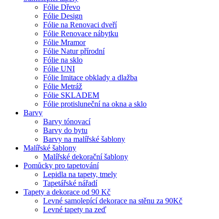
Fólie Dřevo
Fólie Design
Fólie na Renovaci dveří
Fólie Renovace nábytku
Fólie Mramor
Fólie Natur přírodní
Fólie na sklo
Fólie UNI
Fólie Imitace obklady a dlažba
Fólie Metráž
Fólie SKLADEM
Fólie protisluneční na okna a sklo
Barvy
Barvy tónovací
Barvy do bytu
Barvy na malířské šablony
Malířské šablony
Malířské dekorační šablony
Pomůcky pro tapetování
Lepidla na tapety, tmely
Tapetářské nářadí
Tapety a dekorace od 90 Kč
Levné samolepící dekorace na stěnu za 90Kč
Levné tapety na zeď