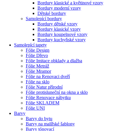
Bordury klasické a květinové vzory
Bordury moderní vzory
Dětské bordury
Samolepící bordury
Bordury dětské vzory
Bordury klasické vzory
Bordury koupelnové vzory
Bordury kuchyňské vzory
Samolepící tapety
Fólie Design
Fólie Dřevo
Fólie Imitace obklady a dlažba
Fólie Metráž
Fólie Mramor
Fólie na Renovaci dveří
Fólie na sklo
Fólie Natur přírodní
Fólie protisluneční na okna a sklo
Fólie Renovace nábytku
Fólie SKLADEM
Fólie UNI
Barvy
Barvy do bytu
Barvy na malířské šablony
Barvy tónovací