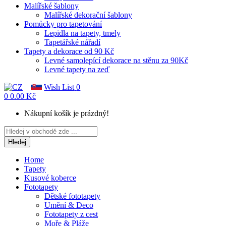
Malířské šablony
Malířské dekorační šablony
Pomůcky pro tapetování
Lepidla na tapety, tmely
Tapetářské nářadí
Tapety a dekorace od 90 Kč
Levné samolepící dekorace na stěnu za 90Kč
Levné tapety na zeď
Wish List
0
0
0.00 Kč
Nákupní košík je prázdný!
Hledej
Home
Tapety
Kusové koberce
Fototapety
Dětské fototapety
Umění & Deco
Fototapety z cest
Moře & Pláže